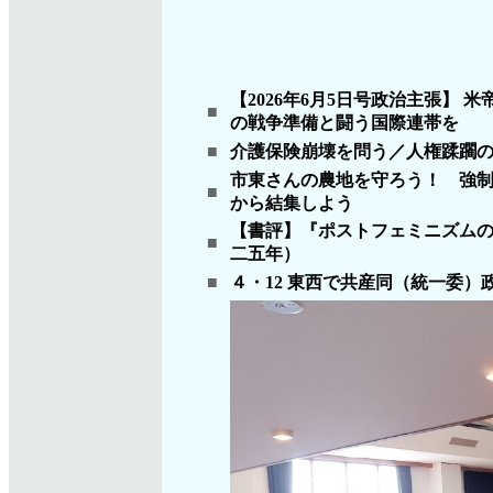
【2026年6月5日号政治主張】
■
の戦争準備と闘う国際連帯を
■
介護保険崩壊を問う／人権蹂躙
市東さんの農地を守ろう！ 強制
■
から結集しよう
【書評】『ポストフェミニズムの
■
二五年）
■
４・12 東西で共産同（統一委