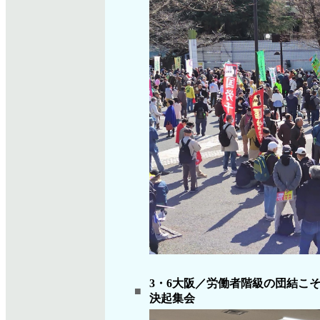
3・6大阪／労働者階級の団結こ
■
決起集会