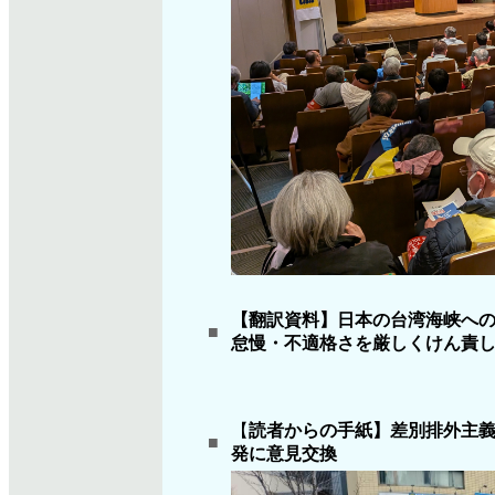
【翻訳資料】日本の台湾海峡へ
■
怠慢・不適格さを厳しくけん責
【
読者からの手紙】差別排外主
■
発に意見交換