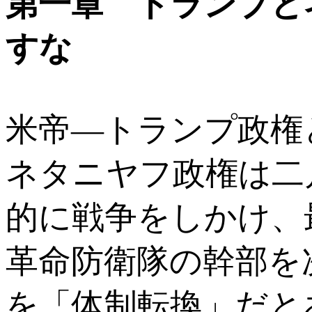
第一章 トランプと
すな
米帝―トランプ政権
ネタニヤフ政権は二
的に戦争をしかけ、
革命防衛隊の幹部を
を「体制転換」だと