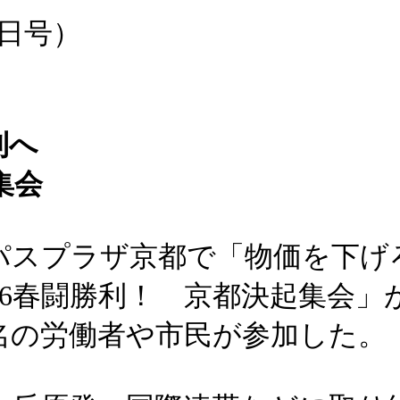
5日号）
利へ
集会
パスプラザ京都で「物価を下げ
26春闘勝利！ 京都決起集会」
名の労働者や市民が参加した。