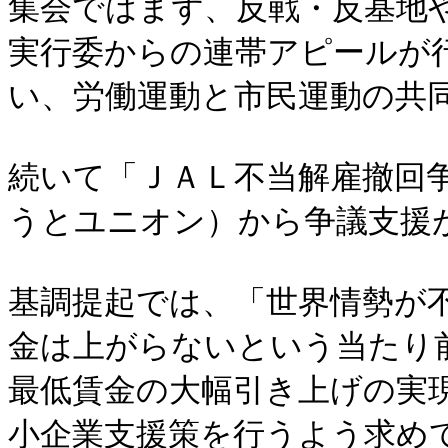
集会ではまず、反戦・反基地
実行委からの連帯アピールが
い、労働運動と市民運動の共
続いて「ＪＡＬ不当解雇撤回
うとユニオン）から争議支援
基調提起では、「世界情勢が
金は上がらないという当たり
最低賃金の大幅引き上げの実
小企業支援策を行うよう求め