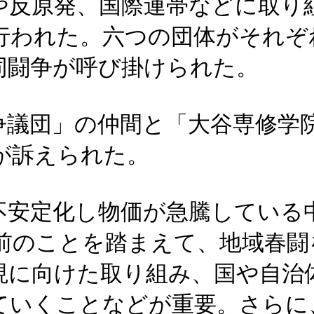
や反原発、国際連帯などに取り
行われた。六つの団体がそれぞ
同闘争が呼び掛けられた。
争議団」の仲間と「大谷専修学
が訴えられた。
不安定化し物価が急騰している
前のことを踏まえて、地域春闘
現に向けた取り組み、国や自治
ていくことなどが重要。さらに