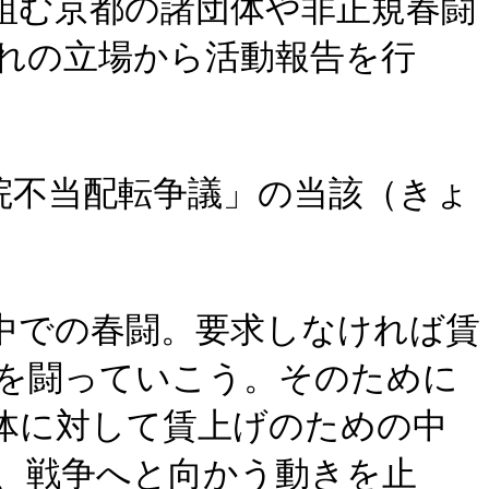
組む京都の諸団体や非正規春闘
れの立場から活動報告を行
院不当配転争議」の当該（きょ
中での春闘。要求しなければ賃
を闘っていこう。そのために
体に対して賃上げのための中
、戦争へと向かう動きを止