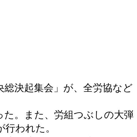
央総決起集会」が、全労協など
った。また、労組つぶしの大弾
が行われた。