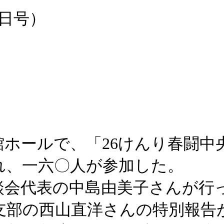
5日号）
館ホールで、「26けんり春闘中
れ、一六〇人が参加した。
談会代表の中島由美子さんが行
支部の西山直洋さんの特別報告