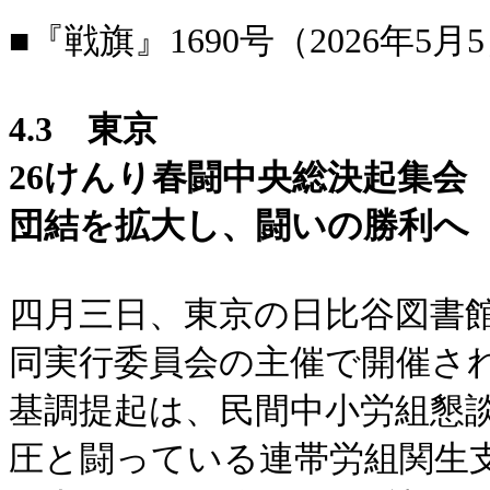
■『戦旗』1690号（2026年5月
4.3 東京
26けんり春闘中央総決起集会
団結を拡大し、闘いの勝利へ
四月三日、東京の日比谷図書
同実行委員会の主催で開催さ
基調提起は、民間中小労組懇
圧と闘っている連帯労組関生