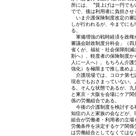
所には、〝賃上げは一円でも
でで、後は利用者に負担させ
いま介護保険制度改定の審議
しが行われるが、今までにも
る。
軍備増強の戦時経済を政権が
審議会財政制度分科会」（四
省くが、福祉・社会保障削減
割へ）、軽度者の保険制度か
人に一人へ）。もちろん介護
強化）を極限まで推し進めよ
介護現場では、コロナ第七波
現在でもおさまっていない。
る。そんな状態であるが、九
と東京・大阪を会場にケア関
係の労働組合である。
今後の介護制度を検討する社
知症の人と家族の会などが、
組合が労働者・利用者の立場
労働条件を決定するケア関係
は労働組合としてなくてはな