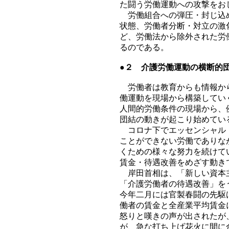
た闘う労働運動への攻撃をお
労働組合への弾圧・封じ込め
状態、労働者分断・対立の激
ど、労働法から除外された労
るのである。
●２ 介護労働運動の横断的
労働者は教育からも情報から
働運動を現場から構築してい
人間的労働条件の現場から、
団結の動きが起こり始めてい
コロナ下でエッセンシャル・
ことができない労働でありな
くための様々な努力を続けて
賃金・待遇改善をめざす動き
岸田首相は、「新しい資本主
「介護労働者の待遇改善」を
今年二月には官製春闘の先駆
働者の賃金と全産業平均賃金
怒りと嘆きの声が出されたが
が、急な打ち上げ花火に間に