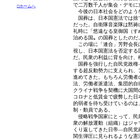
で二万数千人が集会・デモに
□ホームへ
今後の日本社会をどのような
国葬は、日本国憲法では捨て
だった。自衛隊音楽隊は黙祷
礼時に「悠遠なる皇御国（す
治める国〟の国葬としたのだ
この場に「連合」芳野会長は
視し、日本国憲法を否定する
だ。民衆の利益に背を向け、
国葬を強行した自民党政権―
する超反動勢力に支えられ、
進めてきた。もちろん労働者
法、労働者派遣法、集団的自
クライナ戦争を契機に大国間
コロナと低賃金で疲弊した日
的弱者を待ち受けているのは
制・動員である。
侵略戦争国家にとって、民衆
衆の解放運動（組織）はジャ
くり返してきた日帝―自民党
関生弾圧に見られるような憲