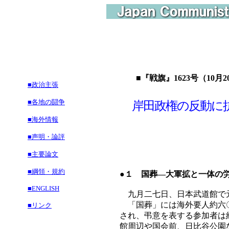
■『戦旗』1623号（10月2
■政治主張
■各地の闘争
岸田政権の反動に
■海外情報
■声明・論評
■主要論文
■綱領・規約
●１ 国葬―大軍拡と一体の
■ENGLISH
九月二七日、日本武道館で
「国葬」には海外要人約六〇
■リンク
され、弔意を表する参加者は
館周辺や国会前、日比谷公園