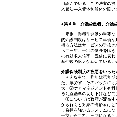
目論んでいる。この法案の提
入管法―入管体制解体の闘い
●第４章 介護労働者、介護
産別・業種別運動の重要な一
的介護制度はサービス単価が
得る方法はサービスの手抜き
ら二三年、一部の例外を除き
の有効求人倍率一五倍に表れ
産件数の拡大が続いている。
介護保険制度の改悪をいった
そんな中で、昨年は第九期介
た。厚労省（そのバックには
大、②ケアマネジメント有料
る配置基準の切り下げなどで
①については政府が流布する
から行くと対象の高齢者はと
て負担を強いるシステムにな
一割から二割、三割になると