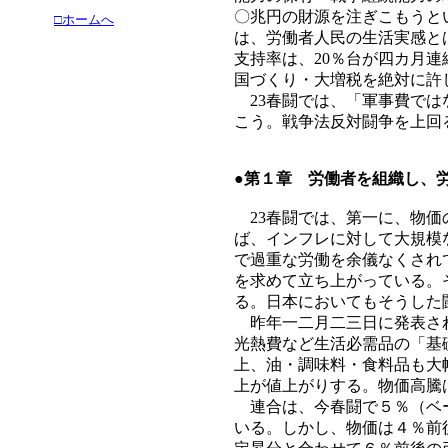
〇兆円の財源を注ぎこもうと
□ホームへ
は、労働者人民の生活実感と
支持率は、20％台が四カ月
国づくり・大増税を絶対に許
23春闘では、「軍事費では
こう。戦争法反対闘争を上回
●第１章 労働者を組織し、
23春闘では、第一に、物価
ば、インフレに対して大規模
で過重な労働を余儀なくされ
を求めて立ち上がっている。
る。日本においてもそうした
昨年一二月二三日に発表され
光熱費など生活必需品の「基
上、油・調味料・食料品も大
上が値上がりする。物価高騰
連合は、今春闘で５％（ベー
いる。しかし、物価は４％前