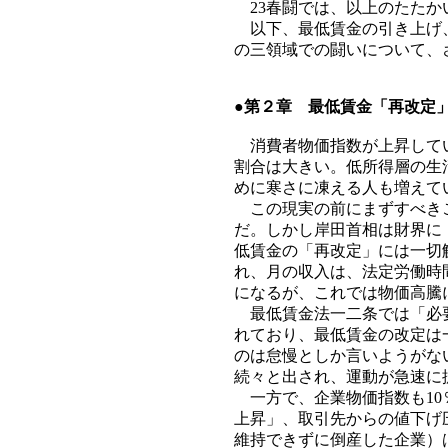
23春闘では、以上のたたか
以下、最低賃金の引き上げ、
の三領域での闘いについて、
●第２章 最低賃金「再改定
消費者物価指数が上昇してい
割合は大きい。低所得層の生
めに寒さに凍える人も増えて
この現実の前にまずすべきこ
だ。しかし岸田首相は財界に
低賃金の「再改定」には一切
れ、月の収入は、法定労働時
になるが、これでは物価高騰
最低賃金法一二条では「必要
れており、最低賃金の改定は
のは怠慢としか言いようがな
続々と出され、運動が急速に
一方で、企業物価指数も10
上昇」、取引先からの値下げ
維持できずに倒産した企業）