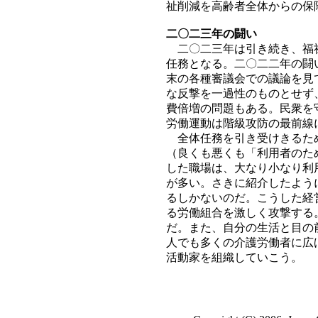
祉削減を高齢者全体からの保
二〇二三年の闘い
二〇二三年は引き続き、福祉
任務となる。二〇二二年の闘
末の各種審議会での議論を見
な反撃を一過性のものとせず
費倍増の問題もある。民衆を
労働運動は階級攻防の最前線
全体任務を引き受けきるため
（良くも悪くも「利用者のた
した職場は、大なり小なり利
が多い。さきに紹介したよう
るしかないのだ。こうした経
る労働組合を激しく攻撃する
だ。また、自分の生活と目の
人でも多くの介護労働者に広
活動家を組織していこう。