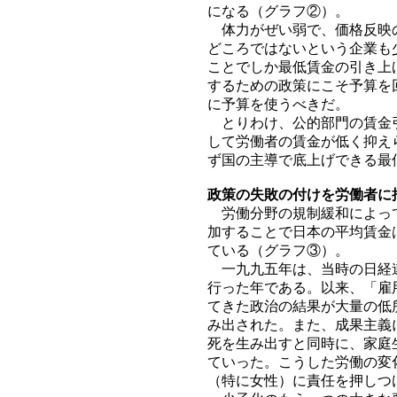
になる（グラフ②）。
体力がぜい弱で、価格反映の
どころではないという企業も
ことでしか最低賃金の引き上
するための政策にこそ予算を
に予算を使うべきだ。
とりわけ、公的部門の賃金引
して労働者の賃金が低く抑え
ず国の主導で底上げできる最
政策の失敗の付けを労働者に
労働分野の規制緩和によって
加することで日本の平均賃金
ている（グラフ③）。
一九九五年は、当時の日経連
行った年である。以来、「雇
てきた政治の結果が大量の低
み出された。また、成果主義
死を生み出すと同時に、家庭
ていった。こうした労働の変
（特に女性）に責任を押しつ