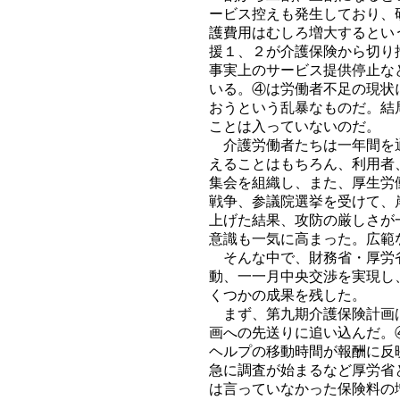
ービス控えも発生しており、
護費用はむしろ増大するとい
援１、２が介護保険から切り
事実上のサービス提供停止な
いる。④は労働者不足の現状
おうという乱暴なものだ。結
ことは入っていないのだ。
介護労働者たちは一年間を通
えることはもちろん、利用者
集会を組織し、また、厚生労
戦争、参議院選挙を受けて、
上げた結果、攻防の厳しさが
意識も一気に高まった。広範
そんな中で、財務省・厚労省
動、一一月中央交渉を実現し
くつかの成果を残した。
まず、第九期介護保険計画は
画への先送りに追い込んだ。
ヘルプの移動時間が報酬に反
急に調査が始まるなど厚労省
は言っていなかった保険料の