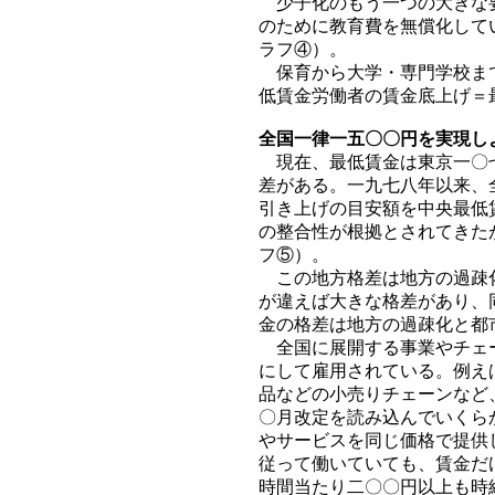
少子化のもう一つの大きな要
のために教育費を無償化して
ラフ④）。
保育から大学・専門学校まで
低賃金労働者の賃金底上げ＝
全国一律一五〇〇円を実現し
現在、最低賃金は東京一〇七
差がある。一九七八年以来、
引き上げの目安額を中央最低
の整合性が根拠とされてきた
フ⑤）。
この地方格差は地方の過疎化
が違えば大きな格差があり、
金の格差は地方の過疎化と都
全国に展開する事業やチェー
にして雇用されている。例え
品などの小売りチェーンなど
〇月改定を読み込んでいくら
やサービスを同じ価格で提供
従って働いていても、賃金だ
時間当たり二〇〇円以上も時