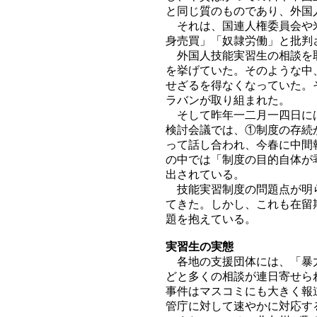
と同じ質のものであり、外国
それは、国連人権委員会や米
身売買」「奴隷労働」と批判
外国人技能実習生の相談を取
を挙げていた。そのような中
せざるを得なくなっていた。
ラバンが取り組まれた。
そして昨年一二月一四日には
検討会議では、①制度の存続
って話し合われ、今春に中間
の中では「制度の目的自体が
出されている。
技能実習制度の問題点が明ら
てきた。しかし、これも在留
題を抱えている。
実習生の実態
各地の支援団体には、「暴力
どと多くの相談が連日寄せら
事件はマスコミにも大きく報
管庁に対して速やかに対応す