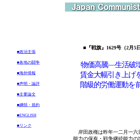
■『戦旗』1629号（2月5日
■政治主張
■各地の闘争
物価高騰―生活破
■海外情報
賃金大幅引き上げ
階級的労働運動を
■声明・論評
■主要論文
■綱領・規約
■ENGLISH
■リンク
岸田政権は昨年一二月一六日
能力の保有・戦争継続能力の