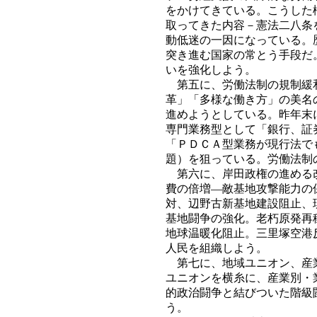
をかけてきている。こうした
取ってきた内容－憲法二八条
動低迷の一因になっている。
突き進む国家の常とう手段だ
いを強化しよう。
第五に、労働法制の規制緩和
革」「多様な働き方」の美名
進めようとしている。昨年末
専門業務型として「銀行、証
「ＰＤＣＡ型業務が現行法で
題）を狙っている。労働法制
第六に、岸田政権の進める改
費の倍増―敵基地攻撃能力の
対、辺野古新基地建設阻止、
基地闘争の強化。老朽原発再
地球温暖化阻止。三里塚空港
人民を組織しよう。
第七に、地域ユニオン、産業
ユニオンを横糸に、産業別・
的政治闘争と結びついた階級
う。