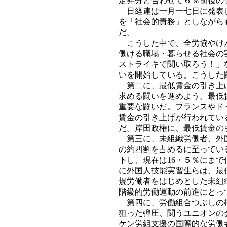
定昇分と合わせて６％前後の
日経連は一月一七日に発表し
を「社会的責務」としながら
だ。
こうした中で、全労協やけん
働ける職場・暮らせる社会の
ストライキで闘い取ろう！」
いを開始している。こうした
第二に、最低賃金の引き上げ
求める闘いを進めよう。最低
重要な闘いだ。フランスやド
賃金の引き上げが行われてい
だ。岸田政権に、最低賃金の
第三に、未組織労働者、外国
の約四割を占めるに至ってい
下し、現在は16・５％にま
に外国人技能実習生らは、最
規労働者をはじめとした未組
階級的労働運動の前進にとっ
第四に、労働組合つぶしの権
狙った弾圧、闘うユニオンの
ケン労組支援の国際的な労働