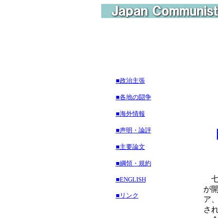
■政治主張
■各地の闘争
■海外情報
■声明・論評
日
■主要論文
■綱領・規約
七
■ENGLISH
が
■リンク
ア
さ