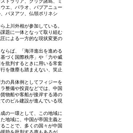
ストラリア、クック諸島、ミ
ニウエ、パラオ、パプアニュー
ル、バヌアツ、仏領ポリネシ
ら上川外相が参加している。
の課題に一体となって取り組む
威圧による一方的な現状変更の
ならば、「海洋進出を進める
に基づく国際秩序」や「力や威
国を批判するときに用いる常套
蛮行を微塵も踏まえない、笑止
力の具体例としてフィジーを
フラ整備や投資などでは、中国
の貨物船や客船が接岸する港の
建てのビル建設が進んでいる現
成の一環として、この地域に
きた地域に、中国が帝国主義と
することで、多くの国々が中国
の援助を批判する声もあるが、