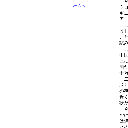
今
□ホームへ
ク
ギ
ア
こ
Ｎ
こ
試
こ
中
圧
句
千
二
取
の
近
状
今
お
は
と