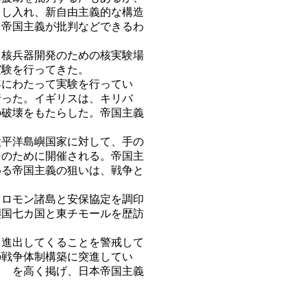
とし入れ、新自由主義的な構造
、帝国主義が批判などできるわ
核兵器開発のための核実験場
実験を行ってきた。
にわたって実験を行ってい
行った。イギリスは、キリバ
の破壊をもたらした。帝国主義
平洋島嶼国家に対して、手の
そのために開催される。帝国主
める帝国主義の狙いは、戦争と
ロモン諸島と安保協定を調印
嶼国七カ国と東チモールを歴訪
進出してくることを警戒して
の戦争体制構築に突進してい
！ を高く掲げ、日本帝国主義