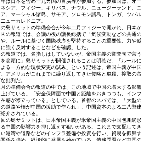
年は日本を含め一九カ国の首脳等が参加する。参加国は、オー
ロネシア、フィジー、キリバス、ナウル、ニュージーランド、
ニア、マーシャル諸島、サモア、ソロモン諸島、トンガ、ツバ
、二ューカレドニア。
の島サミットの準備会合が今年二月フィジーで開かれ、日本か
ＨＫの報道では、会議の後の議長総括で「気候変動などの共通
とや、ルールに基づく国際秩序を堅持することの重要性、力や
みに強く反対することなどを確認」した。
の報道では、名指しはしていないが、帝国主義の常套句で言う
国を念頭に」島サミットが開催されることは明確だ。「ルール
による一方的な現状変更の試み」という記述は、帝国主義が中
だ。アメリカがこれまでに繰り返してきた侵略と虐殺、搾取の
万な批判だ。
月の準備会合の報道の中では、この地域で中国の増大する影響
り上げている。「安全保障面で中国と距離をおきつつも、イン
存在感が際立っている」としている。首都のスバでは、「大型
くの道路や橋が中国の援助で作られ」、中国資本のよる二八階
が紹介されている。
回の島サミットは、日本帝国主義が米帝国主義の中国包囲網形
ける中国の影響力を押し返えす狙いがある。これまで支配して
違い港湾や道路などのインフラ整備や投資を行い、貿易を振興
の関係を強め、経済的に発展を始めている。債務問題など中国