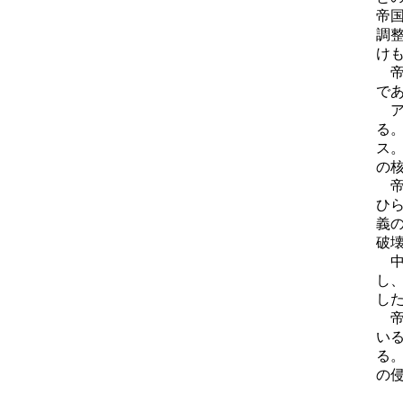
帝
調
け
帝
で
ア
る
ス
の
帝
ひ
義
破
中
し
し
帝
い
る
の