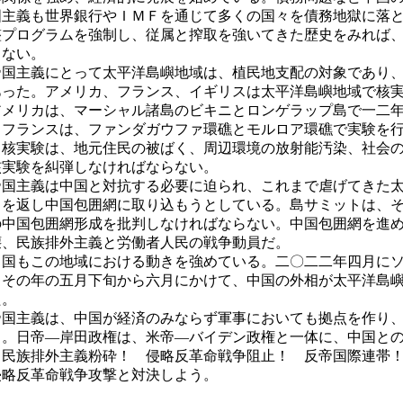
国主義も世界銀行やＩＭＦを通じて多くの国々を債務地獄に落
整プログラムを強制し、従属と搾取を強いてきた歴史をみれば
もない。
国主義にとって太平洋島嶼地域は、植民地支配の対象であり、
あった。アメリカ、フランス、イギリスは太平洋島嶼地域で核
メリカは、マーシャル諸島のビキニとロンゲラップ島で一二年
。フランスは、ファンダガウファ環礁とモルロア環礁で実験を
。核実験は、地元住民の被ばく、周辺環境の放射能汚染、社会
核実験を糾弾しなければならない。
国主義は中国と対抗する必要に迫られ、これまで虐げてきた太
らを返し中国包囲網に取り込もうとしている。島サミットは、
の中国包囲網形成を批判しなければならない。中国包囲網を進
壊、民族排外主義と労働者人民の戦争動員だ。
国もこの地域における動きを強めている。二〇二二年四月にソ
、その年の五月下旬から六月にかけて、中国の外相が太平洋島
た。
国主義は、中国が経済のみならず軍事においても拠点を作り、
る。日帝―岸田政権は、米帝―バイデン政権と一体に、中国と
。民族排外主義粉砕！ 侵略反革命戦争阻止！ 反帝国際連帯
侵略反革命戦争攻撃と対決しよう。