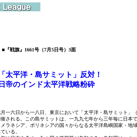
■『戦旗』1661号（7月5日号）3面
「太平洋・島サミット」反対！
帝のインド太平洋戦略粉砕
月一六日から一八日、東京において「太平洋・島サミット」（
開催される。この島サミットは、一九九七年から三年毎に日本
、メラネシア、ポリネシアの国々からなる太平洋島嶼国家・地
れている。