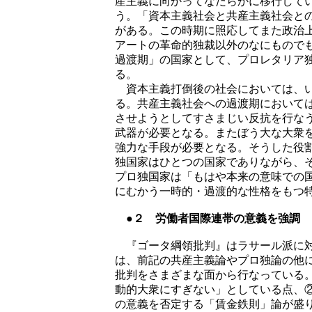
産主義に向かってなだらかに移行して
う。「資本主義社会と共産主義社会と
がある。この時期に照応してまた政治
アートの革命的独裁以外のなにもので
過渡期」の国家として、プロレタリア
る。
資本主義打倒後の社会においては、い
る。共産主義社会への過渡期において
させようとしてすさまじい反抗を行な
武器が必要となる。またぼう大な大衆
強力な手段が必要となる。そうした役
独国家はひとつの国家でありながら、
プロ独国家は「もはや本来の意味での
にむかう一時的・過渡的な性格をもつ
●２ 労働者国際連帯の意義を強調
『ゴータ綱領批判』はラサール派に対
は、前記の共産主義論やプロ独論の他
批判をさまざまな面から行なっている
動的大衆にすぎない」としている点、
の意義を否定する「賃金鉄則」論が盛