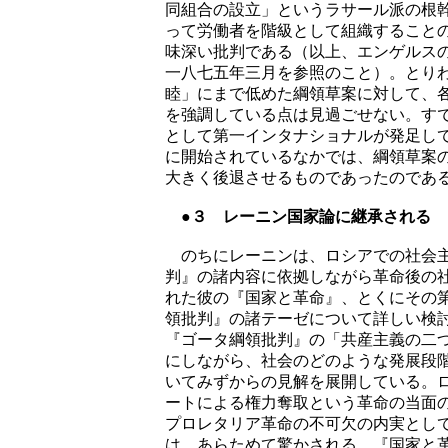
同組合の設立」というラサール派の根
って労働者を階級として組織すること
味深い批判である（以上、エンゲルス
一八七五年三月を参照のこと）。とり
睦」にまで低めた綱領草案に対して、
を強調している点は見過ごせない。す
として第一インタナショナルが発足し
に開始されているなかでは、綱領草案
大きく後退させるものであったのであ
●３ レーニン国家論に継承される
のちにレーニンは、ロシアでの社会主
判』の諸内容に依拠しながら革命後の
れた彼の『国家と革命』、とくにその
領批判』の諸テーゼについて詳しい検
『ゴータ綱領批判』の「共産主義の二
にしながら、社会のどのような発展段
いてみずからの見解を展開している。
ートによる権力奪取という革命の当面
プロレタリア革命の不可欠の内実とし
は、あらためて驚かされる。『国家と