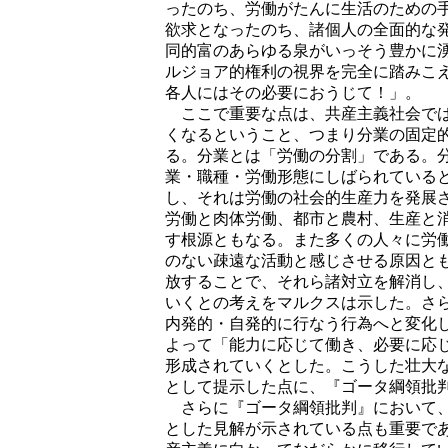
ったのち、労働がたんに生活のための
欲求となったのち、諸個人の全面的な
同的富のあらゆる泉がいっそう豊かに
ルジョア的権利の視界を完全に踏みこ
各人にはその必要におうじて！」。
ここで重要な点は、共産主義社会では
くなるということ、つまり分業の固定
る。分業とは「労働の分割」である。
業・職種・労働形態にしばられている
し、それは労働の社会的生産力を発展
労働と肉体労働、都市と農村、生産と
す根源ともなる。また多くの人々に労
のない疎遠な活動と感じさせる原因と
放することで、それら諸対立を解消し
いくとの考えをマルクスは示した。さ
内発的・自発的に行なう行為へと変化
よって「能力に応じて働き、必要に応
形成されていくとした。こうした壮大
として提示した点に、『ゴータ綱領批
さらに『ゴータ綱領批判』において、
とした見解が示されている点も重要で