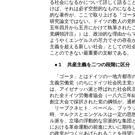
る社会になるかについて詳しく語るこ
けば、それは必ず空想的なものになる
的な著作が、ここで取り上げる『ゴー
研究論文ではない。ドイツの数人の党
五年四月から五月にかけて執筆された
党綱領評注』）は、政治的な理由から
ようやくエンゲルスの尽力でその存在
主義を超える新しい社会」としての社
ことのできない最重要の文献である。
●１ 共産主義を二つの段階に区分
「ゴータ」とはドイツの一地方都市の
主義労働党（のちにドイツ社会民主党
は、アイゼナッハ派と呼ばれた社会民
れた全ドイツ労働者協会（一八六三年
創立大会で採択された党の綱領が、通
リープクネヒト、ベーベル、ブッラッ
時、マルクスとエンゲルスは一定の思
ル派を、立場の浮動的な宗派的な集団
における革命運動の前進に大いに期待
の政党がつくりあげられることを待望