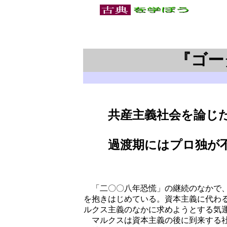
『
ゴー
共産主義社会を論じた
過渡期にはプロ独が不
「二〇〇八年恐慌」の継続のなかで、
を抱きはじめている。資本主義に代わ
ルクス主義のなかに求めようとする気
マルクスは資本主義の後に到来する社