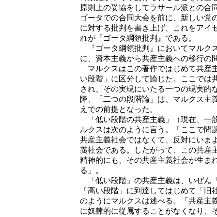
原則上の妥協をしてラサール派との合
ゴータでの合同大会を前に、新しい党
に対する批判を書き上げ、これをアイ
れが『ゴータ綱領批判』である。
『ゴータ綱領批判』においてマルクス
に、資本主義から共産主義への移行の
マルクスはこの著作ではじめて共産主
い段階」に区分して論じた。ここでは
され、その実現にいたる一つの現実的
降、「二つの段階論」は、マルクス主
えでの前提となった。
「低い段階の共産主義」（現在、一般
ルクスは次のように言う。「ここで問
共産主義社会ではなくて、反対にいま
義社会である。したがって、この共産
精神的にも、その共産主義社会が生ま
る」。
「低い段階」の共産主義は、いぜん「
「高い段階」に到達してはじめて「旧
のようにマルクスは述べる。「共産主
に奴隷的に従属することがなくなり、