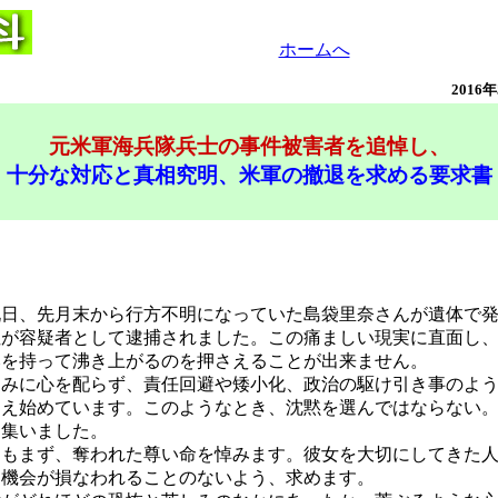
ホームへ
2016
元米軍海兵隊兵士の事件被害者を追悼し、
十分な対応と真相究明、米軍の撤退を求める要求書
日、先月末から行方不明になっていた島袋里奈さんが遺体で発
性が容疑者として逮捕されました。この痛ましい現実に直面し
みを持って沸き上がるのを押さえることが出来ません。
みに心を配らず、責任回避や矮小化、政治の駆け引き事のよう
こえ始めています。このようなとき、沈黙を選んではならない
に集いました。
もまず、奪われた尊い命を悼みます。彼女を大切にしてきた人
と機会が損なわれることのないよう、求めます。