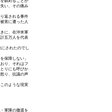
を鎮めることが
を失い、その痛み
り返される事件
。被害に遭った人
きに、在沖米軍
合計五万人を代表
故にされたのでし
を保障しない」
ており、それはフ
ひとりにも呼びか
、怒り、抗議の声
このような現実
地・軍隊の撤退を