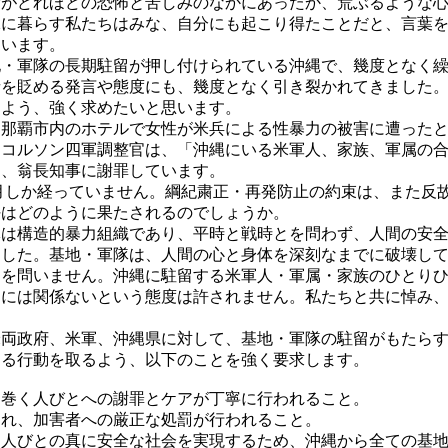
がどれほどの恐怖と苦しみのなかにあったか、荒ぶるような心
縄に暮らす私たちはみな、自分にも起こり得たことだと、言葉
ています。
・軍隊の長期駐留が押し付けられている沖縄で、幾度となく繰
者を貶める発言や態度にも、幾度となく引き裂かれてきました
るよう、強く求めたいと思います。
那覇市内のホテルで女性が米兵による性暴力の被害に遭ったと
ニコルソン四軍調整官は、「沖縄にいる米軍人、家族、軍属の
て、翁長知事に謝罪しています。
月しか経っていません。綱紀粛正・再発防止の約束は、また反
任はどのように果たされるのでしょうか。
は構造的暴力組織であり、平時と戦時とを問わず、人間の安全
ました。基地・軍隊は、人間の心と身体を深刻なまでに破壊し
とを問いません。沖縄に駐留する米軍人・軍属・家族のひとり
ちには関係ないという態度は許されません。私たちと共に悼み
。
両政府、米軍、沖縄県に対して、基地・軍隊の駐留がもたらす
ある行動を取るよう、以下のことを強く要求します。
り巻く人びとへの謝罪とケアが丁寧に行われること。
され、加害者への厳正な処罰が行われること。
す人びとの真に安全な社会を実現するため、沖縄から全ての基