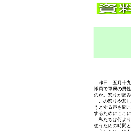
昨日、五月十九
隊員で軍属の男
のか。怒りが痛
この怒りや悲し
うとする声も聞
するためにここ
私たちは何より
想うための時間