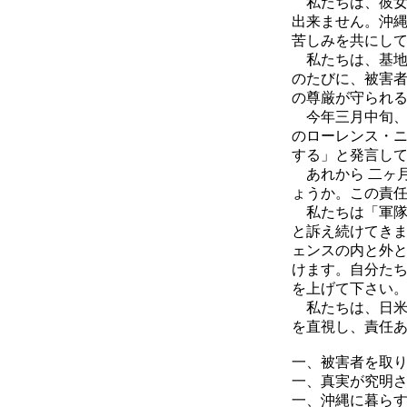
私たちは、彼女
出来ません。沖
苦しみを共にし
私たちは、基地
のたびに、被害
の尊厳が守られ
今年三月中旬、
のローレンス・
する」と発言し
あれから 二ヶ
ょうか。この責
私たちは「軍隊
と訴え続けてき
ェンスの内と外
けます。自分た
を上げて下さい
私たちは、日米
を直視し、責任
一、被害者を取
一、真実が究明
一、沖縄に暮ら