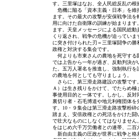
す。三里塚はなお、全人民総反乱の根
危機に陥る「資本主義・日本」を維持
ます。その最大の攻撃が安保戦争法を
用に向けた自衛隊の訓練が始まります
ます。天皇メッセージによる国民総動
くり返され、戦争の危機が迫っていま
に突き付けられた刃＝三里塚闘争の勝
政権と対決する集会です。
何よりも市東さんの農地を死守する闘
では上告から一年が過ぎ、反動判決が
た。五万人署名を推進し、強制執行を
の農地を何としても守りましょう。
さらに、第三滑走路建設の攻撃です。
Ａ）は生き残りをかけて、でたらめ極
事使用目的と一体です。しかし、反対
裏切り者・石毛博道や地元利権団体を
す。10・９集会は第三滑走路攻撃粉
踏まえ、安倍政権との死活をかけた闘
で壮大なものにしなくてはなりません
をはじめ六千万労働者との連帯、二百
新自由主義の圧政が世界に戦争と格差