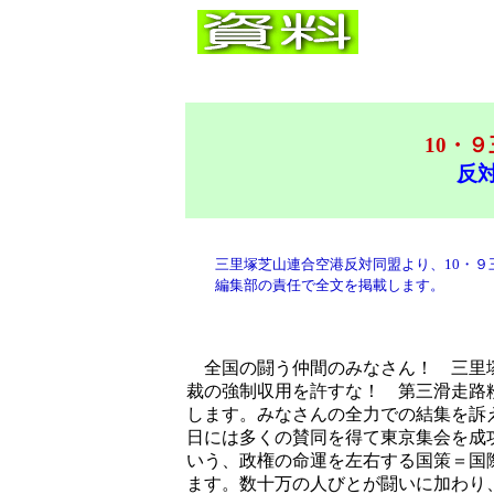
10・
反
三里塚芝山連合空港反対同盟より、10・
編集部の責任で全文を掲載します。
全国の闘う仲間のみなさん！ 三里塚
裁の強制収用を許すな！ 第三滑走路
します。みなさんの全力での結集を訴
日には多くの賛同を得て東京集会を成
いう、政権の命運を左右する国策＝国
ます。数十万の人びとが闘いに加わり