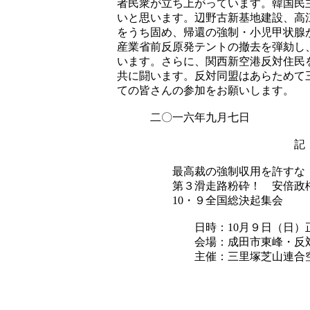
者民衆が立ち上がっています。韓国民
いと思います。辺野古新基地建設、高
をうち固め、帰還の強制・小児甲状腺
産業省前反原発テントの撤去を弾劾し
います。さらに、関西新空港反対住民
共に闘います。反対同盟はあらためて
ての皆さんの参加をお願いします。
二〇一六年九月七日
記
最高裁の強制収用を許すな
第３滑走路粉砕！ 安倍政権
10・９全国総決起集会
日時：10月９日（日）
会場：成田市東峰・反対同
主催：三里塚芝山連合空港