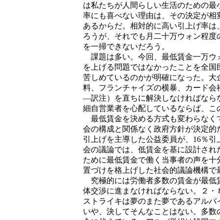
は私たちが人間らしい生活のための最
率にも喜べない理由は、その決定が相
あるからだ。相対的に高い引上げ率は
ろうが、それでも月二十万ウォン程度
を一掃できないだろう。
課題は多い。今回、最低賃金一万ウォ
を上げる問題ではなかったことを全国
苦しめているのかが明確になった。大
料、フランチャイズの横暴、カード会
―訳注）を直ちに解決しなければなら
細自営業者を心配しているならば、こ
最低賃金を決める方式も変わらなくて
会の構成と関係なく政府方針が決定的
引上げを主導した公益委員が、16％
会の議論では、低賃金を基に設計され
ために最低賃金で働く当事者の声を十
置づけを格上げした社会的議論機構で
究極的には労働者多数の賃金が最低賃
体交渉に進まなければならない。２・
ストライキは夢のまた夢であるアルバ
いや、決してそんなことはない。多数