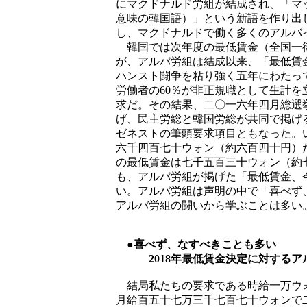
にマクドナルド労組が結成され、「マッ
意味の韓国語）」という新語を作り出
し、マクドナルドで働く多くのアルバ
韓国では次年度の最低賃金（全国一律
が、アルバ労組は結成以来、「最低賃
ハンスト闘争を粘り強く五年にわたっ
労働者の60％が非正規職として生計
求だ。その結果、二〇一六年四月総選
げ、民主労総と韓国労総が共同で掲げ
ゼネストの筆頭要求項目ともなった。
六千四百七十ウォン（約六百四十円）
の最低賃金は七千五百三十ウォン（約
も、アルバ労組が掲げた「最低賃金、
い。アルバ労組は声明の中で「喜べず
アルバ労組の闘いから学ぶことは多い
●喜べず、なすべきことも多い
2018年最低賃金決定に対するア
結局私たちの要求である時給一万ウォ
月給百五十七万三千七百七十ウォンで