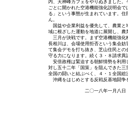
内、天神峰カフェをやりぬきました。
ごとに開かれた空港機能強化説明会で
る」という事態が生まれています。住
ん。
国益や企業利益を優先して、農業と地
域に根ざした運動を地道に展開し、農
三月が決戦です。まず空港機能強化粉
長相川は、会場使用拒否という集会妨
て集会デモを打ち抜き、芝山住民との
守る力になります。続く３・８請求異
安倍政権は緊迫する朝鮮情勢を利用し
対し五十二年「国策」を阻んできた三
全国の闘いと結ぶべく、４・１全国総
沖縄をはじめとする反戦反基地闘争を
二〇一八年一月八日 三里