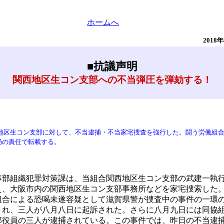
ホームへ
2018
■
抗議声明
関西地区生コン支部への不当弾圧を弾劾する！
地区生コン支部に対して、不当逮捕・不当家宅捜査を強行した。闘う労働組
の責任で転載する。
部組織犯罪対策課は、当組合関西地区生コン支部の武建一執
え、大阪市内の関西地区生コン支部事務所などを家宅捜索した
合による恐喝未遂容疑として滋賀県警が捜査中の事件の一環
され、三人が八月八日に起訴された。さらに八月九日には同協
部役員の三人が逮捕されている。この事件では、昨日の不当逮