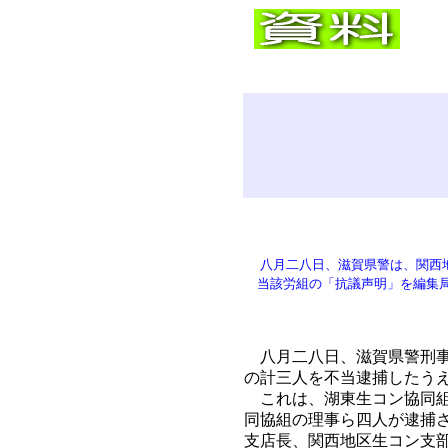
八月二八日、滋賀県警は、関西
当該労組の「抗議声明」を編集局
八月二八日、滋賀県警刑事
の計三人を不当逮捕したう
これは、湖東生コン協同組
同協組の理事ら四人が逮捕
支店長、関西地区生コン支