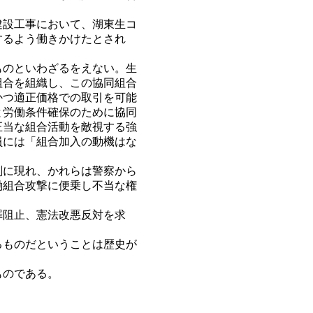
建設工事において、湖東生コ
するよう働きかけたとされ
ものといわざるをえない。生
組合を組織し、この協同組合
かつ適正価格での取引を可能
と労働条件確保のために協同
正当な組合活動を敵視する強
員には「組合加入の動機はな
刻に現れ、かれらは警察から
働組合攻撃に便乗し不当な権
罪阻止、憲法改悪反対を求
るものだということは歴史が
ものである。