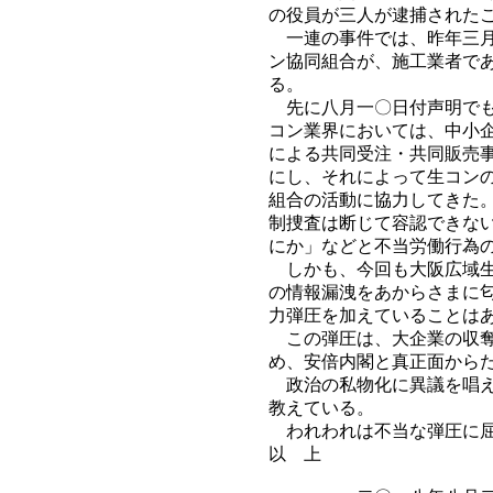
の役員が三人が逮捕された
一連の事件では、昨年三月
ン協同組合が、施工業者で
る。
先に八月一〇日付声明でも
コン業界においては、中小
による共同受注・共同販売
にし、それによって生コン
組合の活動に協力してきた
制捜査は断じて容認できな
にか」などと不当労働行為
しかも、今回も大阪広域生
の情報漏洩をあからさまに
力弾圧を加えていることは
この弾圧は、大企業の収奪
め、安倍内閣と真正面から
政治の私物化に異議を唱え
教えている。
われわれは不当な弾圧に屈
以 上