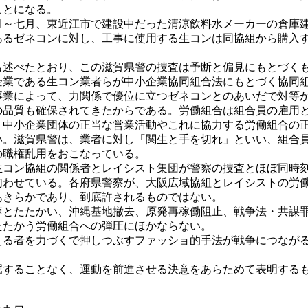
ことになる。
～七月、東近江市で建設中だった清涼飲料水メーカーの倉庫
あるゼネコンに対し、工事に使用する生コンは同協組から購入
述べたとおり、この滋賀県警の捜査は予断と偏見にもとづく
企業である生コン業者らが中小企業協同組合法にもとづく協同
事業によって、力関係で優位に立つゼネコンとのあいだで対等
の品質も確保されてきたからである。労働組合は組合員の雇用
。中小企業団体の正当な営業活動やこれに協力する労働組合の
い。滋賀県警は、業者に対し「関生と手を切れ」といい、組合
の職権乱用をおこなっている。
コン協組の関係者とレイシスト集団が警察の捜査とほぼ同時
匂わせている。各府県警察が、大阪広域協組とレイシストの労
あきらかであり、到底許されるものではない。
とたたかい、沖縄基地撤去、原発再稼働阻止、戦争法・共謀
たたかう労働組合への弾圧にほかならない。
る者を力づくで押しつぶすファッショ的手法が戦争につなが
することなく、運動を前進させる決意をあらためて表明する