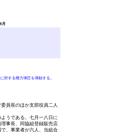
年8月
合に対する権力弾圧を弾劾する。
行委員長のほか支部役員二人
。
のようである。七月一八日に
組理事長、同協組登録販売店
捕で、事業者が六人、当組合