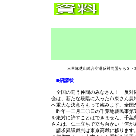
三里塚芝山連合空港反対同盟から３・31三
■招請状
全国の闘う仲間のみなさん！ 反対同
会は、新たな段階に入った市東さん農
へ重大な決意をもって臨みます。全国
昨年一二月二〇日の千葉地裁民事第五
を絶対に許すことはできません。千葉
さんは、仁王立ちで立ち向かい「何が
請求異議裁判は東京高裁に移ります。