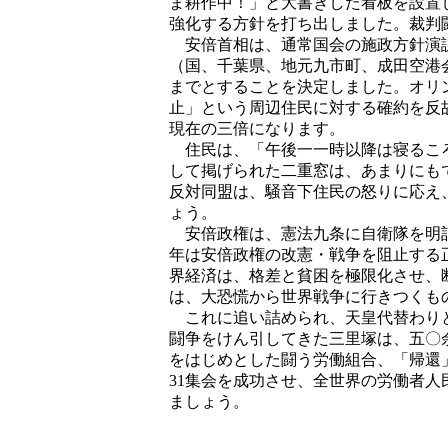
ま耕作中！」と大書きした看板を設置
強化する方針を打ち出しました。裁判
安倍首相は、通常国会の施政方針演説
（国、千葉県、地元九市町、成田空港
までとすることを決定しました。オリ
止」という周辺住民に対する確約を反
現在の三倍になります。
住民は、「午後一一時以降は寝るころ
して掲げられた二重窓は、あまりにも
反対同盟は、騒音下住民の怒りに応え
ょう。
安倍政権は、憲法九条に自衛隊を明記
年は安倍政権の改憲・戦争を阻止する
界経済は、格差と貧困を極限化させ、
は、大恐慌から世界戦争に行きつくも
これに追い詰められ、天皇代替わりと
闘争をけん引してきた三里塚は、五〇
をはじめとした闘う労働組合、「帰還
31集会を成功させ、全世界の労働者人
ましょう。
二〇一九