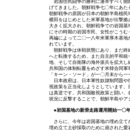
岩国住民闘争の勝利に連帯すべく開始
げてきました。朝鮮戦争七〇年にあた
朝鮮戦争の原因が日本の朝鮮半島植民
横田をはじめとした米軍基地が出撃拠
大きく拡大され、朝鮮戦争での岩国基
にその時期の岩国市民、女性がこうむ
再編によって二〇一八年米軍厚木基地
れています。
朝鮮戦争は休戦状態にあり、まだ終結
へと転換するため、また自主的平和統
地、そして自衛隊の海外派兵を拡大し
共和国の体制転覆をめざす米韓合同軍
「キーン・ソード」が一〇月末から一
日本政府は、日本軍性奴隷制問題や徴
視政策を正当化しようとしています。
は真逆です。共和国敵視政策と闘い、
状況に反撃することで、朝鮮半島やア
●岩国基地の新滑走路運用開始一〇
さらに、今年は岩国基地の埋め立てが
埋め立て土砂採取のために崩された愛