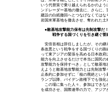
いう代替策で乗り越えられるかのよう
ンドレーダー基地の撤去に、さらに、
建設の白紙撤回へとつなげなくてはな
岩国米軍基地を撤去させ、奪われた土
●敵基地攻撃能力保有は先制攻撃だ
戦争する国づくりを引き継ぐ菅政
安倍首相は辞任しましたが、その継承
条改悪という戦争をする国づくりの路
って東アジアの緊張を高める日本政府
能力を向上させるだけで本当に国民の
攻撃能力を保持すべき」として敵基地
えようと敵基地攻撃能力とは先制攻撃
止条約に参加せずに「核の廃絶という
ランプ以降、バイデン政権下でも強化
この場に集った人々、参加はできなか
を成功させ、国際連帯の力で、アジア