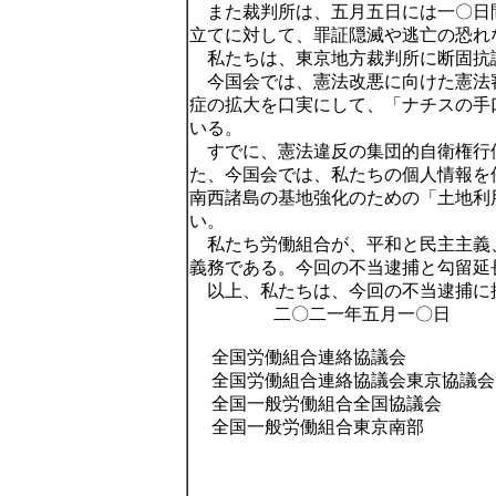
また裁判所は、五月五日には一〇日
立てに対して、罪証隠滅や逃亡の恐れ
私たちは、東京地方裁判所に断固抗
今国会では、憲法改悪に向けた憲法
症の拡大を口実にして、「ナチスの手
いる。
すでに、憲法違反の集団的自衛権行
た、今国会では、私たちの個人情報を
南西諸島の基地強化のための「土地利
い。
私たち労働組合が、平和と民主主義
義務である。今回の不当逮捕と勾留延
以上、私たちは、今回の不当逮捕に
二〇二一年五月一〇日
全国労働組合連絡協議会
全国労働組合連絡協議会東京協議会
全国一般労働組合全国協議会
全国一般労働組合東京南部