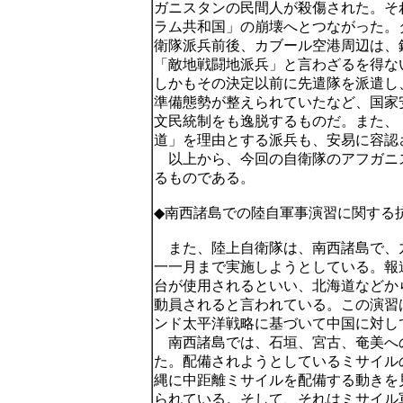
ガニスタンの民間人が殺傷された。そ
ラム共和国」の崩壊へとつながった。
衛隊派兵前後、カブール空港周辺は、
「敵地戦闘地派兵」と言わざるを得な
しかもその決定以前に先遣隊を派遣し
準備態勢が整えられていたなど、国家
文民統制をも逸脱するものだ。また、
道」を理由とする派兵も、安易に容認
以上から、今回の自衛隊のアフガニ
るものである。
◆南西諸島での陸自軍事演習に関する
また、陸上自衛隊は、南西諸島で、
一一月まで実施しようとしている。報
台が使用されるといい、北海道などか
動員されると言われている。この演習
ンド太平洋戦略に基づいて中国に対し
南西諸島では、石垣、宮古、奄美へ
た。配備されようとしているミサイル
縄に中距離ミサイルを配備する動きを
られている。そして、それはミサイル