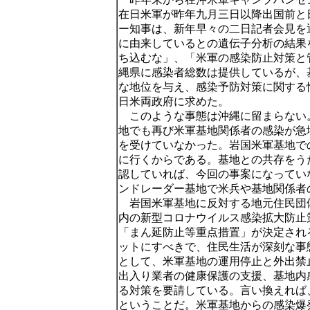
在日米軍が昨年九月三日以降出国前と
ー知事は、新年早々の二日記者会見を
に由来しているとの遺伝子分析の結果
ち込むな」、「米軍の感染防止対策と
縄県に感染者総数は提供しているが、
な地位を与え、感染予防対策に関する
日米両政府に求めた。
このような事態は沖縄に留まらない
地でも再び米軍基地関係者の感染が急
を受けていなかった。岩国米軍基地で
に行くからである。基地との共存をう
認していれば、今回の事案になってい
ンドレーダー基地で米兵や基地関係者
岩国米軍基地に反対する地元住民団
内の新型コロナウイルス感染拡大防止
「まん延防止等重点措置」が決定され
ットにすべきで、住民生活が深刻な事
として、米軍基地の運用停止と外出禁
出入り業者の健康保護の支援、基地内
る対策を要請している。言い換えれば
ということだ。米軍基地からの感染爆