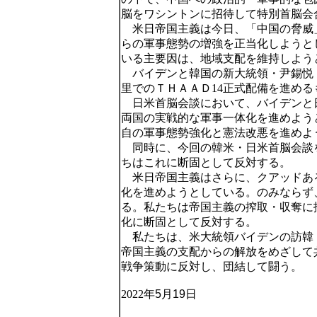
脳をワシントンに招待して特別首脳会
米日帝国主義は今日、「中国の脅威
らの軍事態勢の増強を正当化しようと
いる主要因は、地域支配を維持しよう
バイデンと韓国の新大統領・尹錫悦
里でのＴＨＡＡＤ14正式配備を進め
日米首脳会談において、バイデンと
両国の実戦的な軍事一体化を進めよう
自の軍事態勢強化と憲法改悪を進めよ
同時に、今回の韓米・日米首脳会談
ちはこれに断固として反対する。
米日帝国主義はさらに、クアッドあ
化を進めようとしている。のみならず
る。私たちは帝国主義の搾取・収奪に
化に断固として反対する。
私たちは、米大統領バイデンの訪韓
帝国主義の支配からの解放をめざして
戦争策動に反対し、団結して闘う。
2022
年
5
月
1
9
日