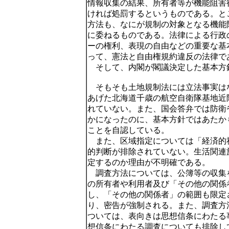
情報収集の結果、所有者等が機能阻害
ければ処罰するというものである。と
方法も、なにが規制の対象となる機能
に委ねるものである。法律による行政
ーの権利、表現の自由などの重要な基
って、憲法と自由権規約違反の法律で
そして、内閣が閣議決定した基本方
そもそも土地規制法には立法事実は
あげた北海道千歳の航空自衛隊基地近
れていない。また、国会答弁では防衛
かになったのに、基本方針ではあたか
ことを自認している。
また、区域指定については「経済的
的判断が排除されていない。生活関連
定するのか理由が不明確である。
調査方法については、公簿等の収集
の所有者や利用者及び「その他の関係
し、「その他の関係者」の範囲も限定
り、密告が強制される。また、調査方
ついては、表向きは思想信条にわたる
想信条にわたる調査についても排除し