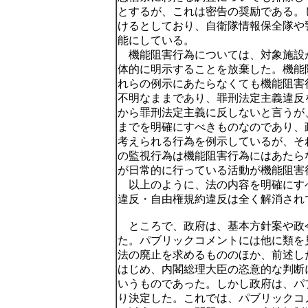
とするが、これは密告の奨励である。
けるとしており、自衛隊情報保全隊や
能にしている。
機能阻害行為については、対象施設
体的に明示することを放棄した。機能
れらの例示にあたらなくても機能阻害
不明なままであり、罪刑法定主義違反
から罪刑法定主義に反しないと言うが
までを明確にすべきものなのであり、
考えられる行為を例示しているが、そ
の監視行為は機能阻害行為にはあたら
が日常的に行っている活動が機能阻害
以上のように、法の内容を明確にす
違反・自由権規約違反は全く解消され
ところで、政府は、基本方針案や政
た。パブリックコメントには他に類を
法の廃止を求めるもののほか、前述し
はじめ、内閣総理大臣の恣意的な判断
いうものであった。しかし政府は、パ
り決定した。これでは、パブリックコ