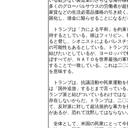
いる数少ない製造業のさらなる海外移
多くのグローバルサウスの労働者が超
家賃などの生活必需品価格の引き続く
困化し、借金に陥らせることになるだ
トランプは「力による平和」を約束
持するとしている。彼はフィリピン、
ると脅し、シオニストによるパレスチ
の可能性もあるとしている。トランプ
結びたいとしているが、ヨーロッパで
ぼすべてが、ＮＡＴＯを世界最強の軍
することで一致している。これは二〇
を意味する。
トランプは、抗議活動や民衆運動を
は「国外追放」するとまで言っている
ランプ派と結びついているわけではな
存在しないからだ。トランプは、二〇
て、反対派に対して超法規的な暴力を
があるが、恐れて沈黙してはならない
全体として、米国の民衆にとって今