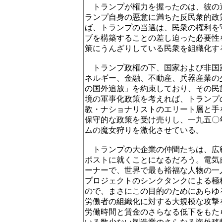
トランプが権力を握ったのは、彼の
ランプ自身の悪意に満ちた反民衆的政
ば、トランプの当選は、民衆の権利を
ブを構築することの差し迫った必要性
策にうんざりしている民衆を組織化す
トランプ政権の下、国家および非国
ネルギー、金融、不動産、兵器産業の
の国外追放」を約束しており、その民
境の軍事化政策を考えれば、トランプ
教・ナショナリストのエリート層と手
保守的な政策を受け売りし、一九五〇
ムの魔女狩りを激化させている。
トランプの大企業の仲間たちは、広
ポストに就くことになるだろう。電気
ーナーで、世界で最も裕福な人物の一
プロジェクトのシンクタンクによる極
ので、まさにこの目的のためにあらゆ
労働者の組織化に対する大規模な攻撃
労働時間と賃金のさらなる低下をもた