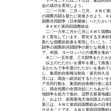
十一月二十八日二十九日、集団的自衛
会の成功を実現しよう。
二〇一六年、二月～三月、 ＡＷＣ第
の国際共闘を新たに前進させよう。Ａ
国際共同闘争（日本開催）へたたかい
⑧ＡＷＣ第四回国際総会
二〇一六年二月か三月にＡＷＣ国際総
きく変化しています。変化する主体的
新たな国際的前進を実現していこう。
闘争の国際的共闘闘争の新たな発展と
ア、米国、ヨーロッパとの連携を進め
⑨二〇一五年度、三大闘争をたたか
以上のたたかいを通年を通して推進し
るかたちで本年度のたたかいを進めて
し、集団的自衛権法制化・派兵恒久法
月には、国会へ総決起するたたかいを
ア共同行動を、集団的自衛権行使に反
に、国会包囲の全国決起にたちあがろ
地闘争を総力で進め、辺野古新基地建
と、および、岩国基地大強化阻止の全
第三は、ＡＷＣ第四回国際総会の日本
させることです。ＡＷＣ第四回国際総