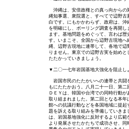
沖縄は、安倍政権との真っ向からの対
縄知事選、衆院選と、すべてで辺野古
白です。にもかかわらず、政府は、沖
を明確にし、ボーリング調査を再開し
ます。基地問題をめぐって、言わば歴
す。いまこそ、全国から辺野古現地へ
縄、辺野古現地に連帯して、各地で辺
りません。東京での辺野古実を始めと
たたかっていきましょう。
▼二〇一七年岩国基地大強化を阻止し
岩国市民のたたかいへの連帯と共闘を
もにたたかおう。八月二十一日、第二
ＤＥＹは、韓国や台湾での同時行動が
取り組まれました。第二回となる本年
館への抗議行動などを各国地域に提起
題を訴える取り組みを準備していきま
は、岩国基地強化に反対するより広範
より発展させたかたちで成功させ、同