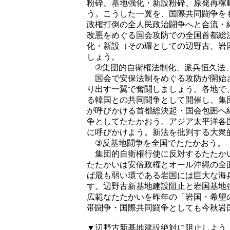
粉砕、基地強化・新設粉砕、原発再稼
う。こうした一翼を、国際共同闘争を
政権打倒の全人民政治闘争へと合流・
改悪をめぐる国会攻防での全国首都総
化・新設（その環としての辺野古、岩
しょう。
②集団的自衛権法制化、派兵恒久法
国会で安保法制をめぐる攻防が開始さ
り出す一翼で奮闘しましょう。各地で
る韓国との共同闘争として開催し、集
が呼びかける首都総決起・国会包囲へ
争としてたたかおう。アジア太平洋各
に呼びかけよう。新法を批判する大衆
③反基地闘争を全国でたたかおう。
集団的自衛権行使に反対するたたかい
たたかいは安倍政権とオール沖縄の全
ば最も弱い環である岩国には巨大な海
す。辺野古新基地建設阻止と岩国基地
広範なたたかいを昨年の「岩国・希望
帯闘争・国際共同闘争としても今秋岩
▼辺野古新基地建設絶対に阻止しよう