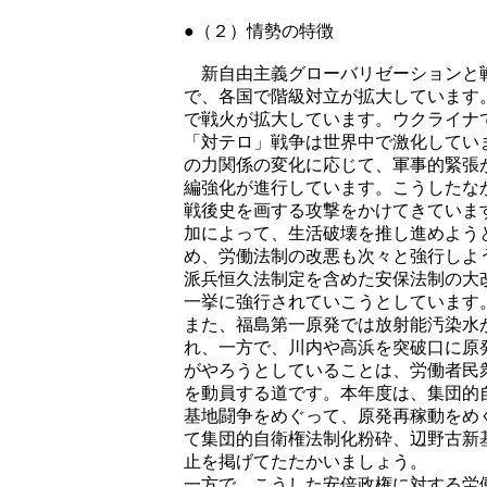
●（２）情勢の特徴
新自由主義グローバリゼーションと
で、各国で階級対立が拡大しています
で戦火が拡大しています。ウクライナ
「対テロ」戦争は世界中で激化してい
の力関係の変化に応じて、軍事的緊張
編強化が進行しています。こうしたな
戦後史を画する攻撃をかけてきていま
加によって、生活破壊を推し進めよう
め、労働法制の改悪も次々と強行しよ
派兵恒久法制定を含めた安保法制の大
一挙に強行されていこうとしています
また、福島第一原発では放射能汚染水
れ、一方で、川内や高浜を突破口に原
がやろうとしていることは、労働者民
を動員する道です。本年度は、集団的
基地闘争をめぐって、原発再稼動をめ
て集団的自衛権法制化粉砕、辺野古新
止を掲げてたたかいましょう。
一方で、こうした安倍政権に対する労