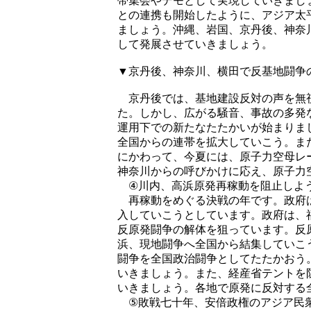
帯集会やデモとして実現していきまし
との連携も開始したように、アジア太
ましょう。沖縄、岩国、京丹後、神奈
して発展させていきましょう。
▼京丹後、神奈川、横田で反基地闘争
京丹後では、基地建設反対の声を無
た。しかし、広がる騒音、事故の多発
運用下での新たなたたかいが始まりま
全国からの連帯を拡大していこう。ま
にかわって、今夏には、原子力空母レ
神奈川からの呼びかけに応え、原子力
④川内、高浜原発再稼動を阻止しよ
再稼動をめぐる決戦の年です。政府は
入していこうとしています。政府は、
反原発闘争の解体を狙っています。反
浜、現地闘争へ全国から結集していこ
闘争を全国政治闘争としてたたかおう
いきましょう。また、経産省テントを
いきましょう。各地で原発に反対する
⑤敗戦七十年、安倍政権のアジア民