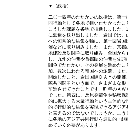
▼（総括）
二〇一四年のたたかいの総括は、第一
同行動として各地で担いたたかったこ
こうした課題を各地で推進しました。
に派遣を送り出しました。岩国では、
への恒常的な結集を軸に、第一回岩国
催などに取り組みました。また、京都
地建設反対闘争に取り組み、全国から
し、九州の仲間や首都圏の仲間を先頭
闘争でたたかい、その発展を進めたこ
加、数次にわたる韓国への派遣、また
開始したこと、岩国国際ＤＡＹの開催
際共同闘争という面で、さまざまな形
前進させてきたことです。昨年のＡＷ
でした。第四に、反原発闘争や秘密保
的に拡大する大衆行動という主体的な
的で行動的な結集を実現できるアジア
と言えるのではないでしょうか。こう
に各地のアジア共同行動を運動的・組
めていく必要があります。