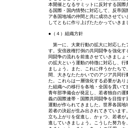
本開催となるサミットに反対する国際
る国際・国内情勢に対応して、反帝国
ア各国地域の仲間と共に成功させてい
してともに作り上げたたかっていきま
●（４）組織方針
第一に、大衆行動の拡大に対応した
す。安倍政権打倒の共同闘争を強化す
同闘争の流れを前進させていきましょ
の拡大という運動の特徴に対応し、行
ましょう。また、これに伴うかたちで
間、大きなたたかいでのアジア共同行
た。これらは一層強化する必要があり
た組織への移行を各地・全国を貫いて
青年部準備会が発足し、若者独自の運
義の国際連帯・国際共同闘争を目指す
運動が作られてきました。世界各国地
若者の決起が生み出されてきています
立ち上がりを促進し、かｙつ、若者が
進していきましょう。こうした努力を