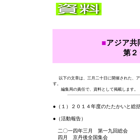
■
アジア共
第２
以下の文章は、三月二十日に開催された、ア
す。
編集局の責任で、資料として掲載します。
●（１）２０１４年度のたたかいと総
●（活動報告）
二〇一四年三月 第一九回総会
四月 京丹後全国集会