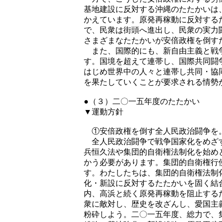
基地建設に反対する沖縄のたたかいは
かえています。原発再稼動に反対する
で、民衆は街頭へ進出し、民衆の実力
さまざまなたたかいが安倍政権を倒す
また、国際的にも、新自由主義と戦争
す。国境を超えて連帯し、国際共同闘
はじめ世界中の人々と連帯し共同・協
を果たしていくことが要求される情勢
●（３）二〇一五年度のたたかい
▼運動方針
①安倍政権を倒す全人民政治闘争を
全人民政治闘争で戦争国家化をめざす
兵恒久法や集団的自衛権法制化を始め
かう必要があります。集団的自衛権行
す。わたしたちは、集団的自衛権法制
化・新設に反対するたたかいを固く結
内、高浜と続く原発再稼動を阻止する
衆に敵対し、歴史を改ざんし、愛国主
粉砕しよう。二〇一五年度、総力で、