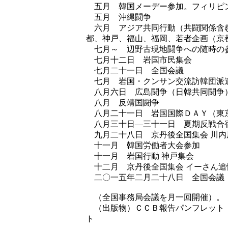
五月 韓国メーデー参加。フィリピ
五月 沖縄闘争
六月 アジア共同行動（共闘関係含
都、神戸、福山、福岡、若者企画（京
七月～ 辺野古現地闘争への随時の
七月十二日 岩国市民集会
七月二十一日 全国会議
七月 岩国・クンサン交流訪韓団派
八月六日 広島闘争（日韓共同闘争
八月 反靖国闘争
八月二十一日 岩国国際ＤＡＹ（東
八月三十日―三十一日 夏期反戦合
九月二十八日 京丹後全国集会 川内
十一月 韓国労働者大会参加
十一月 岩国行動 神戸集会
十二月 京丹後全国集会 イーさん追
二〇一五年二月二十八日 全国会議
（全国事務局会議を月一回開催）。
（出版物）ＣＣＢ報告パンフレット 
ト