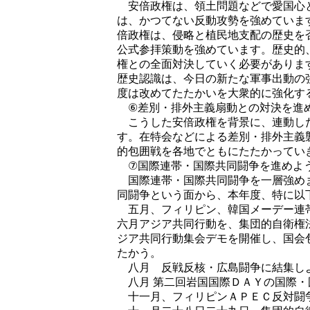
安倍政権は、領土問題などで愛国心と
は、かつてない反動攻勢を強めていま
倍政権は、侵略と植民地支配の歴史を
公式参拝策動を強めています。歴史的
権との全面対決していく必要がありま
歴史認識は、今日の新たな軍事出動の
度は改めてたたかいを大衆的に強化す
⑥差別・排外主義扇動との対決を進
こうした安倍政権を背景に、連動し
す。在特会などによる差別・排外主義
的包囲戦を各地でともにたたかってい
⑦国際連帯・国際共同闘争を進めよ
国際連帯・国際共同闘争を一層強めま
同闘争という面から、本年度、特に以
五月、フィリピン、韓国メーデー連
六月アジア共同行動を、集団的自衛権
ジア共同行動集会デモを開催し、国会
たかう。
八月 反戦反核・広島闘争に結集し
八月 第二回岩国国際ＤＡＹの国際・
十一月、フィリピンＡＰＥＣ反対闘