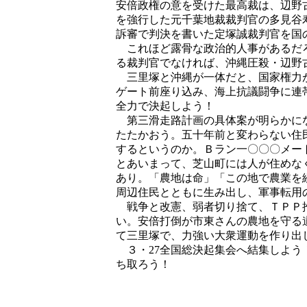
安倍政権の意を受けた最高裁は、辺野
を強行した元千葉地裁裁判官の多見谷
訴審で判決を書いた定塚誠裁判官を国
これほど露骨な政治的人事があるだろ
る裁判官でなければ、沖縄圧殺・辺野
三里塚と沖縄が一体だと、国家権力が
ゲート前座り込み、海上抗議闘争に連
全力で決起しよう！
第三滑走路計画の具体案が明らかにな
たたかおう。五十年前と変わらない住
するというのか。Ｂラン一〇〇〇メー
とあいまって、芝山町には人が住めな
あり。「農地は命」「この地で農業を
周辺住民とともに生み出し、軍事転用
戦争と改憲、弱者切り捨て、ＴＰＰ
い。安倍打倒が市東さんの農地を守る
て三里塚で、力強い大衆運動を作り出
３・27全国総決起集会へ結集しよう
ち取ろう！
二〇一六