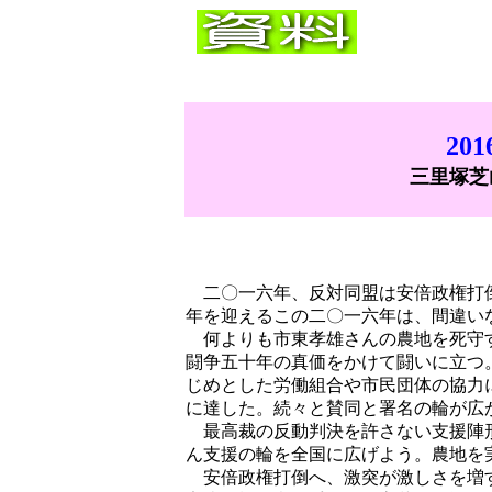
20
三里塚芝
二〇一六年、反対同盟は安倍政権打倒
年を迎えるこの二〇一六年は、間違い
何よりも市東孝雄さんの農地を死守す
闘争五十年の真価をかけて闘いに立つ
じめとした労働組合や市民団体の協力
に達した。続々と賛同と署名の輪が広
最高裁の反動判決を許さない支援陣形
ん支援の輪を全国に広げよう。農地を
安倍政権打倒へ、激突が激しさを増す