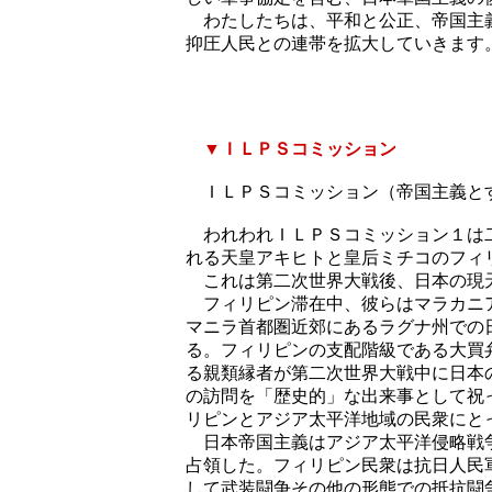
わたしたちは、平和と公正、帝国主義
抑圧人民との連帯を拡大していきます
二〇一六年一
▼ＩＬＰＳコミッション
ＩＬＰＳコミッション（帝国主義とす
われわれＩＬＰＳコミッション１は二
れる天皇アキヒトと皇后ミチコのフィ
これは第二次世界大戦後、日本の現
フィリピン滞在中、彼らはマラカニア
マニラ首都圏近郊にあるラグナ州での
る。フィリピンの支配階級である大買
る親類縁者が第二次世界大戦中に日本
の訪問を「歴史的」な出来事として祝
リピンとアジア太平洋地域の民衆にと
日本帝国主義はアジア太平洋侵略戦争
占領した。フィリピン民衆は抗日人民
して武装闘争その他の形態での抵抗闘