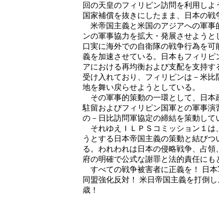
回の天皇のフィリピン訪問を利用しよ
国家補償を抜きにしたまま、日本の戦
米帝国主義と米国のアジアへの軍事的
ンの軍事協力を拡大・発展させようと
口実に海外での自衛隊の戦争行為を可
義を加速させている。日本もフィリピ
アにおける再均衡および支配を支持す
受け入れており、フィリピンは－米比
地を舞い戻らせようとしている。
その軍事的策動の一環として、日本政
駐留およびフィリピン国軍との軍事演
の－日比訪問軍協定の締結を策動して
それゆえＩＬＰＳコミッション１は、
うとする日本帝国主義の策動と結びつ
る。われわれは日本の侵略戦争、占領
府の明確で公式な謝罪と法的責任にも
すべての戦争被害者に正義を！ 日本
同盟強化反対！ 米日帝国主義を打倒し
歳！
二〇一六年