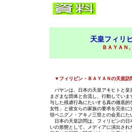
天皇フィリ
ＢＡＹＡＮ
▼フィリピン・ＢＡＹＡＮの天皇訪
バヤンは、日本の天皇アキヒトと皇后
まざまな団体と合流し、行動していま
与した残虐行為にたいする真の徹底的
女性」と彼女らの家族の要求を完全に
領ベニグノ・アキノ三世との会見にた
日本の天皇訪問は、フィリピンの日本
いの形態として、メディアに演出され