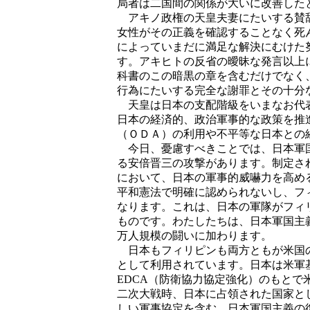
局者は二国間の関係が大いに改善した
アキノ政権の天皇夫妻にたいする賛辞
女性がその正義を確認することなく死
によっていまだに満足な解決にむけた
す。アキヒトの反省の曖昧な発言以上
科書のこの暗黒の章を含むだけでなく
行為にたいする完全な謝罪とその十分
天皇は日本の支配階級をいまなお代表
日本の経済的、政治軍事的な政策を推
（ＯＤＡ）の利用や不平等な日本との
今日、憂慮すべきことでは、日本軍国
る安倍晋三の攻撃があります。制定さ
において、日本の軍事的威嚇力を高め
平和憲法で明確に認められないし、フ
なります。これは、日本の軍隊がフィ
ものです。わたしたちは、日本軍国主
万人規模の闘いに加わります。
日本もフィリピンも両方ともが米国の
として利用されています。日本は米軍
EDCA（防衛協力協定強化）のもと
二次大戦時、日本に占領された国家と
しい軍事協定を含む、日本軍国主義の