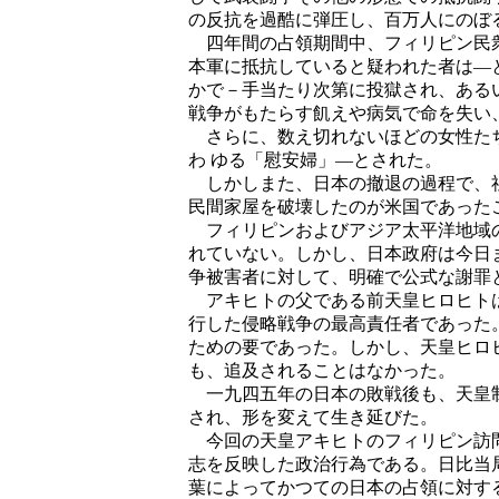
の反抗を過酷に弾圧し、百万人にのぼ
四年間の占領期間中、フィリピン民衆
本軍に抵抗していると疑われた者は―
かで－手当たり次第に投獄され、ある
戦争がもたらす飢えや病気で命を失い
さらに、数え切れないほどの女性たち
わ ゆる「慰安婦」―とされた。
しかしまた、日本の撤退の過程で、社
民間家屋を破壊したのが米国であった
フィリピンおよびアジア太平洋地域の
れていない。しかし、日本政府は今日
争被害者に対して、明確で公式な謝罪
アキヒトの父である前天皇ヒロヒトは
行した侵略戦争の最高責任者であった
ための要であった。しかし、天皇ヒロ
も、追及されることはなかった。
一九四五年の日本の敗戦後も、天皇制
され、形を変えて生き延びた。
今回の天皇アキヒトのフィリピン訪問
志を反映した政治行為である。日比当
葉によってかつての日本の占領に対す