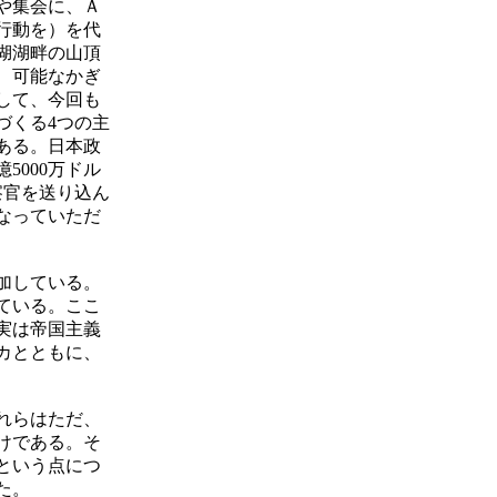
や集会に、Ａ
行動を）を代
湖湖畔の山頂
、可能なかぎ
して、今回も
づくる4つの主
ある。日本政
000万ドル
察官を送り込ん
なっていただ
加している。
ている。ここ
実は帝国主義
カとともに、
れらはただ、
けである。そ
という点につ
た。