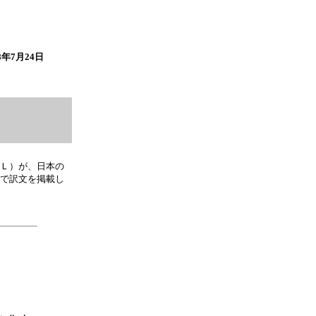
08年7月24日
称ＰＳＬ）が、日本の
任で訳文を掲載し