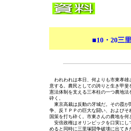
■
10・20
われわれは本日、何よりも市東孝雄さ
意する。農民としての誇りと生き甲斐
憲法体制を支える三本柱の一つ農地法
砕く。
東京高裁は反動の牙城だ。その霞が
争、反ＴＰＰの巨大な闘い、およびそ
国策を打ち砕く。市東さんの農地を何
安倍政権はオリンピックを口実にして
めると同時に三里塚闘争破壊に出てき