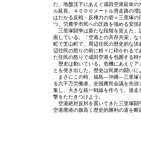
だ。地盤沈下にあえぐ成田空港延命の
ル延長、４０００メートル滑走路の増
はだかる反戦・反権力の砦＝三里塚の
つ。労農学市民への圧政を強める安倍
三里塚闘争は新たな段階を迎えた。計
面している。「空港との共存共栄」な
町で芝山町で、周辺住民の歴史的な決
辺住民の怒りの前に粉々に砕かれるで
た住民の怒りで成田空港を包囲する時
歴史は動いている。危機にあえぐアメ
とを突き出した。歴史は民衆の闘いに
まさにこの時、福島―沖縄―三里塚を
る六千万労働者、全国農民会議を先頭
集し、大きな統一戦線を作ろう。迷走
撃をたたきつけよう。
空港絶対反対を貫いてきた三里塚闘争
空港廃港の旗高く歴史的勝利の道を断