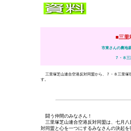
■
三里
市東さんの農地
７・８三
三里塚芝山連合空港反対同盟から、７・８三里塚
す。
闘う仲間のみなさん！
三里塚芝山連合空港反対同盟は、七月八
対同盟と心を一つにするみなさんの決起を