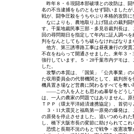
昨年８・６現闘本部破壊との攻防は、闘
名の不当逮捕をものともせず闘いましたが
戦が、闘争圧殺をうちやぶり本格的攻防に
なによりも、農地取り上げ阻止の裁判闘争
す。千葉地裁民事三部・多見谷裁判長は、
回の尋問期日を指定して年内に証人調べを
判をなんとしてもうち破らなければなりま
他方、第三誘導路工事は昼夜兼行の突貫工
不在をねらって開通させました。来年３・
強行しています。５・28千葉市内デモは
した。
攻撃の本質は、「国策」「公共事業」の
た収用委員会の代替機関として、裁判所
機具置き場など営農に関わるすべてを奪い
――この人を人とも思わぬ暴挙をどうし
は、一人の農家の問題ではありません。原
ＴＰＰ（環太平洋経済連携協定）、首切り
３・11大震災と福島第一原発の爆発は、
の原発を停止させました。追いつめられた
し、橋下大阪市長の変節に助けられてこれ
恐慌と長期不況のもとで戦争・改憲攻撃