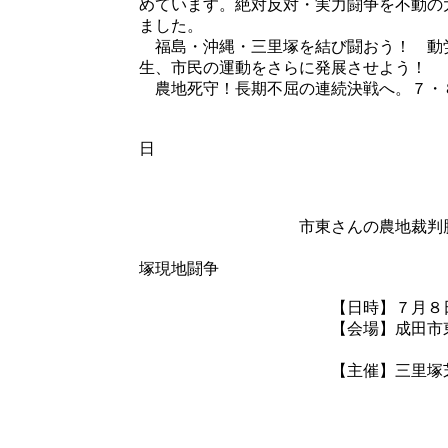
めています。絶対反対・実力闘争を不動の
ました。
福島・沖縄・三里塚を結び闘おう！ 動
生、市民の運動をさらに発展させよう！
農地死守！長期不屈の連続決戦へ。７・
二〇一
日
市東さんの農地裁判勝利！ 
７・
塚現地闘争
【日時】７月８日（日）
【会場】成田市東峰 反
（市東さん宅南側
【主催】三里塚芝山連合