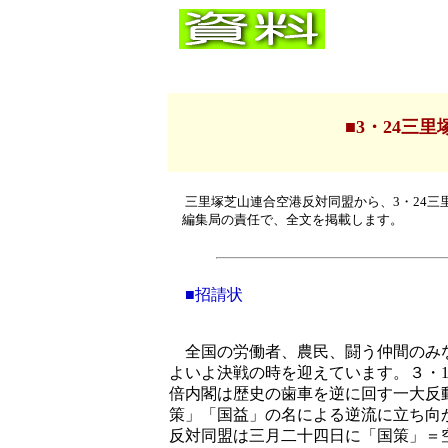
■
3・24三
三里塚芝山連合空港反対同盟から、3・24
編集局の責任で、全文を掲載します。
■招請状
全国の労働者、農民、闘う仲間のみな
よいよ決戦の時を迎えています。３・
倍内閣は歴史の歯車を逆に回す一大反
策」「国益」の名による逆流に立ち向
反対同盟は三月二十四日に「国策」＝