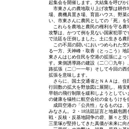
起集会を開催します。大結集を呼びか
市東さんの農地取り上げ攻撃は耕作地
場、農機具置き場、育苗ハウス、野菜
い、市東さんに農民としての「死」を
これらを農地と農民の権利を守る農地
攻撃は、かつて例を見ない国家犯罪で
で法廷を圧倒しました。土に生きる農
この不屈の闘いにおいつめられた空港
る一方、天神峰・取香（とっこう）地
東さんはじめ住民を空港の拡張によっ
す。東側誘導路の建設（二〇〇九年）
路拡張（二〇一一年）そして今回の西
拡張を意味します。
さらに、国土交通省とＮＡＡは、住民
行回数の拡大を野放図に展開し、格安
早朝の飛行制限を緩和しようとしてい
の健康を犠牲に航空会社の金もうけを
成田空港の「公共性」なるものは、完
みなさん。２・18法廷証言と地裁包
戦・反核・反基地闘争の砦、脈々と受
三里塚が堅持してきた真価が未来に向