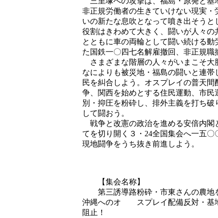
三里塚への攻撃は、福島・原発と基地
非正規労働者の生きていけない現実・
いの新たな息吹となって噴き出そうと
役割はきわめて大きく、闘いが人々の
とともに車の両輪として闘い続ける動
た国鉄一〇四七名解雇撤回、非正規職
さまざまな階層の人々がいまこそ大胆
なによりも被災地・福島の闘いと連帯
民を糾合しよう。オスプレイの普天間
争、関西を始めとする住民運動、市民
別・抑圧を粉砕し、排外主義を打ち破
して闘おう。
戦争と改憲の政治を進める安倍内閣と
てを切り開く３・24全国集会へ一五
現地闘争をうち抜き前進しよう。
二〇一三
【集会名称】
第三誘導路粉砕・市東さんの農地を
沖縄へのオ スプレイ配備反対・基地
阻止！