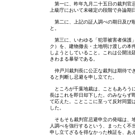
第一に、昨年九月二十五日の裁判官忌
上級庁において未確定の段階で弁論期
第二に、上記の証人調べの期日及び順
と。
第三に、いわゆる「犯罪被害者保護」
ク）を、建物撤去・土地明け渡しの本
しようとしていること。これは公開法
きわまる暴挙である。
仲戸川裁判長に公正な裁判は期待でき
ると判断し忌避を申し立てた。
ところが千葉地裁は、こともあろうに
長はこれを即日却下した。のみならず
て応えた。ことここに至って反対同盟
した。
そもそも裁判官忌避申立の発端は、地
人調べを強行するという、まったく不
申し立てざるを得なかった検証を、あ