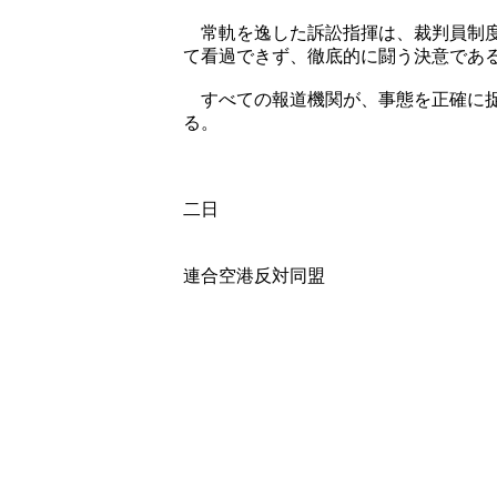
常軌を逸した訴訟指揮は、裁判員制度
て看過できず、徹底的に闘う決意であ
すべての報道機関が、事態を正確に捉
る。
二〇〇
二日
三里
連合空港反対同盟