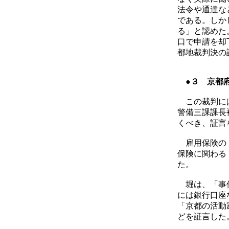
法令や通達な
である。しか
る」と認めた
口で申請を却
都地裁判決の
●３ 京都
この裁判には
警備三課課長
くべき、証言
雇用保険の「
保険に関わる
た。
堀は、「事件
には銀行口座
「京都の活動
どを証言した