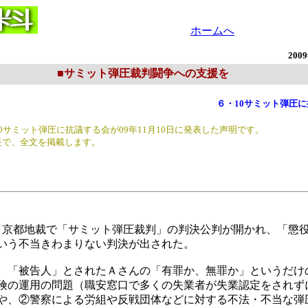
ホームへ
200
■サミット弾圧裁判闘争への支援を
・10サミット弾圧に抗議す
ミット弾圧に抗議する会が09年11月10日に発表した声明です。
で、全文を掲載します。
京都地裁で「サミット弾圧裁判」の判決公判が開かれ、「懲
いう不当きわまりない判決が出された。
「被告人」とされたＡさんの「有罪か、無罪か」というだけ
険の運用の問題（職安窓口で多くの失業者が失業認定をされず
や、②警察による労組や反戦団体などに対する不法・不当な弾