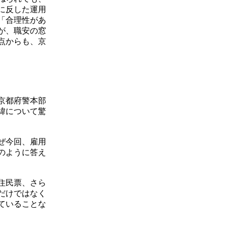
に反した運用
「合理性があ
が、職安の窓
点からも、京
京都府警本部
緯について驚
ぜ今回、雇用
のように答え
住民票、さら
だけではなく
ていることな