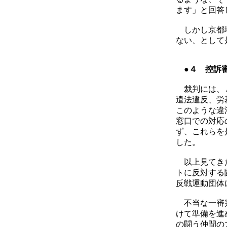
ます」と回答
しかし京都地
ない、として
●４ 控訴
裁判には、Ａ
遣法違反、労
このような違
窓口での対応
ず、これらを
した。
以上見てきた
トに反対する
反戦運動団体
不当な一審判
けて準備を進
の闘う仲間の