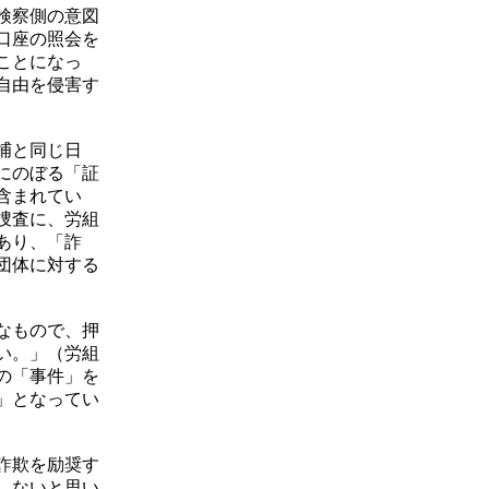
検察側の意図
口座の照会を
ことになっ
自由を侵害す
捕と同じ日
にのぼる「証
含まれてい
捜査に、労組
あり、「詐
団体に対する
なもので、押
い。」（労組
の「事件」を
」となってい
詐欺を励奨す
、ないと思い