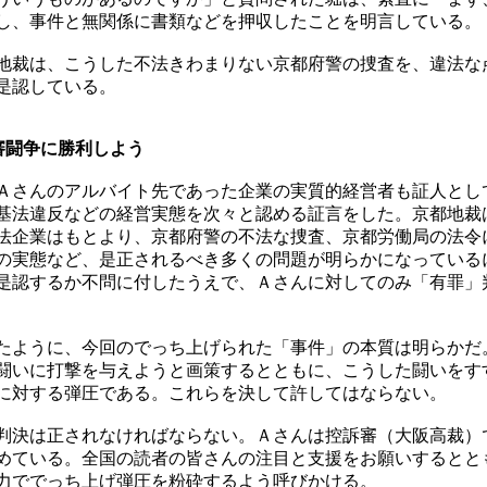
し、事件と無関係に書類などを押収したことを明言している。
裁は、こうした不法きわまりない京都府警の捜査を、違法な
是認している。
審闘争に勝利しよう
さんのアルバイト先であった企業の実質的経営者も証人とし
基法違反などの経営実態を次々と認める証言をした。京都地裁
法企業はもとより、京都府警の不法な捜査、京都労働局の法令
の実態など、是正されるべき多くの問題が明らかになっている
是認するか不問に付したうえで、Ａさんに対してのみ「有罪」
ように、今回のでっち上げられた「事件」の本質は明らかだ
闘いに打撃を与えようと画策するとともに、こうした闘いをす
に対する弾圧である。これらを決して許してはならない。
決は正されなければならない。Ａさんは控訴審（大阪高裁）
めている。全国の読者の皆さんの注目と支援をお願いするとと
力ででっち上げ弾圧を粉砕するよう呼びかける。