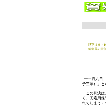
６
以下は６・10サ
編集局の責任
十一月六日、
予三年）」と
この判決は、
く、①雇用保
れてしまう）