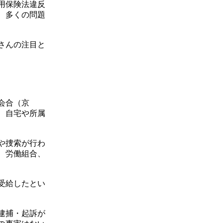
用保険法違反
、多くの問題
さんの注目と
会合（京
、自宅や所属
や捜索が行わ
、労働組合、
受給したとい
逮捕・起訴が