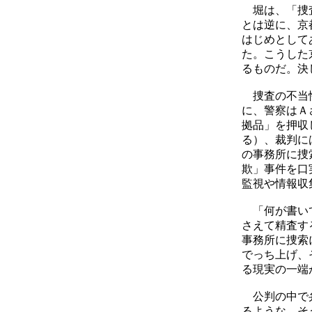
堀は、「捜査
とは逆に、京
はじめとして
た。こうした
るものだ。決
捜査の不当性
に、警察はＡ
拠品」を押収
る）、裁判に
の事務所に捜
欺」事件を口
監視や情報収
「何が書いて
さえて精査す
事務所に捜索
でっち上げ、
る現実の一端
公判の中で弁
るような、そ