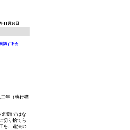
9年11月10日
る会
役二年（執行猶
の問題ではな
に切り捨てら
圧を、違法の