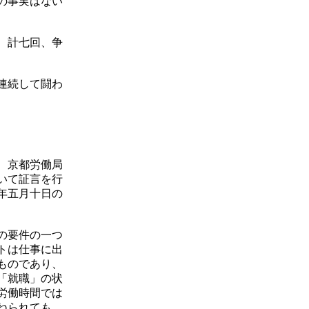
の事実はない
、計七回、争
連続して闘わ
、京都労働局
いて証言を行
年五月十日の
の要件の一つ
トは仕事に出
ものであり、
「就職」の状
労働時間では
ねられても、