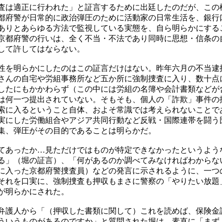
は適正に行われた」と証言するために出廷したのだが、この
都府警が日常的に政治弾圧のために活動家の日常生活を、銀行
ありとあらゆる方法で監視している実態を、自ら明らかにする
京都府警の行いは、全く不当・不法であり同時に思想・信条の
して許してはならない。
を明らかにしたのはこの証言だけはない。昨年六月の不当逮
さんの自宅や労組事務所など五か所に強制捜査に入り、数十点
したにもかかわらず（この中には労組の名簿や会計書類などが
は何一つ提出されていない。そもそも、個人の「詐欺」事件の
索に入るということ自体、およそ常識では考えられないことで
実にした労働組合やアジア共同行動など反戦・国際連帯を闘う
集、弾圧がその目的であることは明らかだ。
あったか…見ただけではものが特定できなかったというよう
る」（堀の証言）、「何があるのか調べてみなければわからな
に入った京都府警捜査員）などの発言に示されるように、一つ
それを口実に、強制捜査も押収もまさに警察の「やりたい放題
が明らかにされた。
護人から「（押収した書類に関して）これを読めば、保険金
ういうものがあるのですか」と質問された堀は、素直に「まず