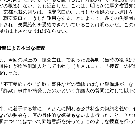
どの根拠はない、とも証言した。これは、明らかに厚労省通知
し京都地裁の判決は、職安窓口の、こうした根拠のない運用を
。職安窓口でこうした運用をすることによって、多くの失業者
下され、失業給付を受給できないでいることは明らかだ。この
誤りは正されなければならない。
府警による不当な捜査
、今回の弾圧の「捜査主任」であった堀英明（当時の役職は
補佐）が検察側証人として出廷し（九月九日）、「捜査」の経
を行った。
不正受給」や「詐欺」事件などの管轄ではない警備課が、な
「詐欺」事件を摘発したのかという弁護人の質問に対して以下
」に着手する前に、Ａさんに関わる公共料金の契約名義や、
などの照会を、何の具体的な嫌疑もないまま行ったこと、それ
家についてはすべて問題意識を持って」このような捜査を行っ
。