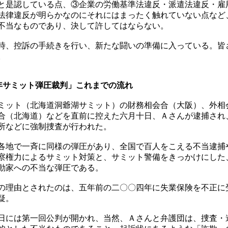
と是認している点、③企業の労働基準法違反・派遣法違反・雇
法律違反が明らかなのにそれにはまったく触れていない点など
不当なものであり、決して許してはならない。
、控訴の手続きを行い、新たな闘いの準備に入っている。皆
。
8年サミット弾圧裁判」これまでの流れ
ミット（北海道洞爺湖サミット）の財務相会合（大阪）、外相
合（北海道）などを直前に控えた六月十日、Ａさんが逮捕され
所などに強制捜査が行われた。
地で一斉に同様の弾圧があり、全国で百人をこえる不当逮捕
察権力によるサミット対策と、サミット警備をきっかけにした
動家への不当な弾圧である。
理由とされたのは、五年前の二〇〇四年に失業保険を不正に
疑。
には第一回公判が開かれ、当然、Ａさんと弁護団は、捜査・