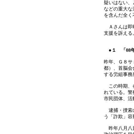
疑いはない、
などの重大な
を含んだ全く
Ａさんは即時
支援を訴える
●１ 「0
昨年、Ｇ８サ
都）、首脳会
する労組事務
この時期、各
れている。警
市民団体、活
逮捕・捜索の
う「詐欺」容
昨年八月八日