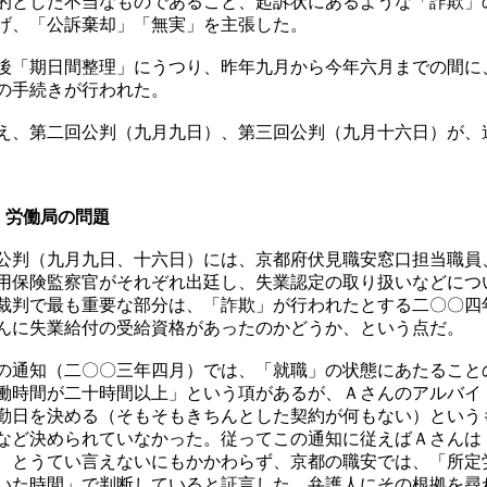
的とした不当なものであること、起訴状にあるような「詐欺」
げ、「公訴棄却」「無実」を主張した。
「期日間整理」にうつり、昨年九月から今年六月までの間に
の手続きが行われた。
、第二回公判（九月九日）、第三回公判（九月十六日）が、
・労働局の問題
判（九月九日、十六日）には、京都府伏見職安窓口担当職員
用保険監察官がそれぞれ出廷し、失業認定の取り扱いなどにつ
裁判で最も重要な部分は、「詐欺」が行われたとする二〇〇四
んに失業給付の受給資格があったのかどうか、という点だ。
通知（二〇〇三年四月）では、「就職」の状態にあたること
働時間が二十時間以上」という項があるが、Ａさんのアルバイ
勤日を決める（そもそもきちんとした契約が何もない）という
など決められていなかった。従ってこの通知に従えばＡさんは
、とうてい言えないにもかかわらず、京都の職安では、「所定
いた時間」で判断していると証言した。弁護人にその根拠を尋