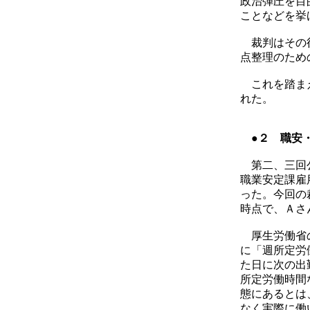
政治弾圧を目
ことなどを挙
裁判はその後
点整理のため
これを踏まえ
れた。
●２ 職安
第二、三回公
職業安定課雇
った。今回の
時点で、Ａさ
厚生労働省の
に「週所定労
た日に次の出
所定労働時間
態にあるとは
なく実際に働