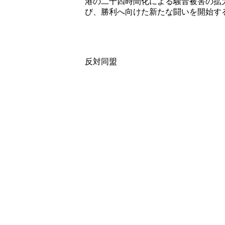
港の二十四時間化による騒音被害の拡
び、勝利へ向けた新たな闘いを開始す
二〇一五年
三里塚
反対同盟