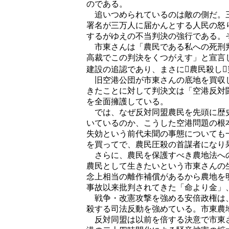
のである。
追いつめられているのは敵の側だ。三
署名が三万人に届かんとする人民の怒
するがゆえの不当判決の強行である。
市東さんは「農民である私への死刑判
高裁でこの判決をくつがえす」と宣言
建設の追認であり、まさに農民殺し
旧空港公団が市東さんの底地を買収し
きたことに対して判決文は「空港反対
を全面擁護している。
では、なぜ反対同盟農民を先頭に歴史
いているのか、こうした空港問題の根
失効という前代未聞の事態についても
を買ってで、農民圧殺の首謀者になり
さらに、農民を保護すべき農地法への
農民として生きたいという市東さんの
念上相当の離作補償があるから農地を
事故以来批判されてきた「命より金」
戦争・改憲攻撃を強める安倍政権は、
殺する司法反動を強めている。市東農
反対同盟は以前を倍する決意で市東さ