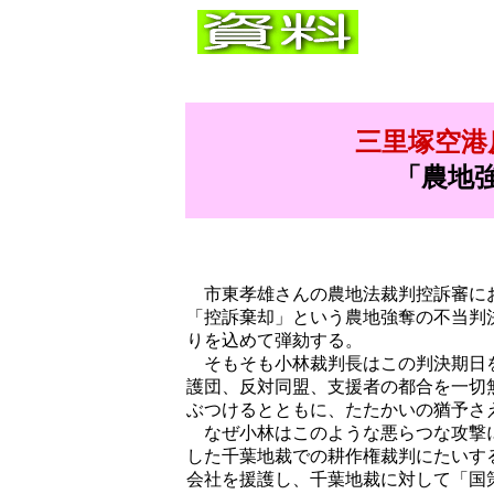
三里塚空港
「農地
市東孝雄さんの農地法裁判控訴審に
「控訴棄却」という農地強奪の不当判
りを込めて弾劾する。
そもそも小林裁判長はこの判決期日を
護団、反対同盟、支援者の都合を一切
ぶつけるとともに、たたかいの猶予さ
なぜ小林はこのような悪らつな攻撃に
した千葉地裁での耕作権裁判にたいす
会社を援護し、千葉地裁に対して「国