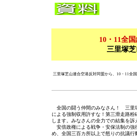
10・11
三里塚芝
三里塚芝山連合空港反対同盟から、10・11
全国の闘う仲間のみなさん！ 三里塚
による強制収用許すな！第三滑走路粉
します。みなさんの全力での結集を訴
安倍政権による戦争・安保法制の強行
め、全国三百カ所以上で怒りの抗議行