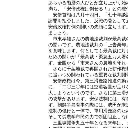
あらゆる階層の人びとが立ち上がり始
満ち、「安倍政権は倒せる！」との確
安倍首相は八月十四日、「七十年談話
謝罪を拒否しました。反戦の砦として
安倍政権打倒の闘いの先頭に立ちます。
ましょう。
市東孝雄さんの農地法裁判が最高裁の
の闘いです。農地法裁判の「上告棄却
を意味します。何としても最高裁に対
ための闘いが「最高裁・緊急五万人署
す。全国から「市東さんの農地を守れ
さらに千葉地裁で再開された耕作権裁
に追いつめ闘われている重要な裁判闘
安倍政権は今、第三滑走路推進の動き
に、「二〇三〇年には空港容量が足り
大しようというのです。さらに第三滑
の攻撃があります。安保法制には、有
す。朝鮮半島有事の際には、成田が来
法制の強行と一体で、軍用滑走路のた
そして労農学市民の力で断固阻止しな
三里塚闘争丸五十年となる来年は、ま