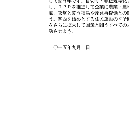
して闘う年です。首切り・非正規職化
し、ＴＰＰを推進して企業に農業・農
還」攻撃と闘う福島や原発再稼働との
う。関西を始めとする住民運動のすそ
をさらに拡大して国策と闘うすべての人
功させよう。
二〇一五年九月二日