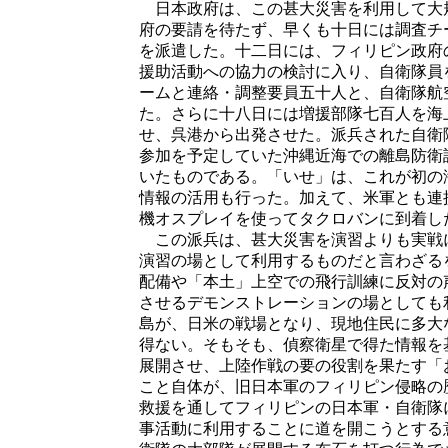
日本政府は、この甚大災害を利用して大
府の要請を待たず、早くも十日には調査チ
を派遣した。十二日には、フィリピン政府
援助活動への協力の検討に入り、自衛隊員
ームと連絡・調整要員五十人と、自衛隊航
た。さらに十八日には増援部隊七百人を海
せ、呉港から出発させた。派兵された自衛
参加を予定していた沖縄近海での離島防衛
いたものである。「いせ」は、これが初の
情報の活用も行った。加えて、米軍とも連
機オスプレイを使ってタクロバンに到着し
この派兵は、甚大災害を演習よりも実戦
演習の場として利用するものだと言わざる
配備や「本土」上空での飛行訓練に反対の
させるデモンストレーションの場としても
島が、日米の戦場となり、現地住民に多大
得ない。そもそも、偵察衛星で得た情報を
展開させ、上陸作戦の要の役割を果たす「
こと自体が、旧日本軍のフィリピン侵略の
救援を通してフィリピンの日本軍・自衛隊
事活動に利用することに道を開こうとする