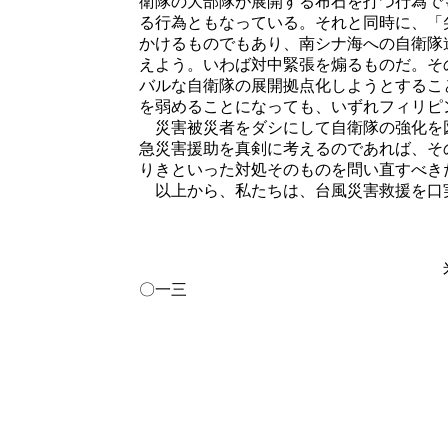
衛隊の大部隊が展開する布石を打つ行為で
る行為ともなっている。それと同時に、「
かけるものでもあり、南シナ海への自衛隊
えよう。いわば対中緊張を煽るものだ。そ
バルな自衛隊の展開拠点化しようとするこ
を弱めることになっても、いずれフィリピ
災害被災者をダシにして自衛隊の強化を
急災害援助を真剣に考えるのであれば、そ
りきといった対処そのものを問い直すべき
以上から、私たちは、台風災害救援を口
二〇一三年十
米軍・自衛隊参加の防
〇一三