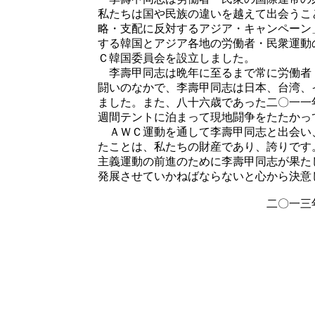
私たちは国や民族の違いを越えて出会うこ
略・支配に反対するアジア・キャンペーン
する韓国とアジア各地の労働者・民衆運動
Ｃ韓国委員会を設立しました。
李壽甲同志は晩年に至るまで常に労働者
闘いのなかで、李壽甲同志は日本、台湾、
ました。また、八十六歳であった二〇一一
週間テントに泊まって現地闘争をたたかっ
ＡＷＣ運動を通して李壽甲同志と出会い
たことは、私たちの財産であり、誇りです
主義運動の前進のために李壽甲同志が果た
発展させていかねばならないと心から決意
二〇一三年十二月
ＡＷＣ国