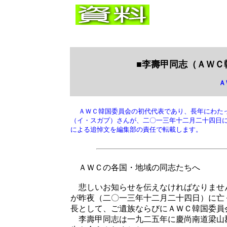
■
李壽甲
同志（
ＡＷＣ
Ａ
ＡＷＣ韓国委員会の初代代表であり、長年にわた
（イ・スガプ）さんが、二〇一三年十二月二十四日
による追悼文を編集部の責任で転載します。
ＡＷＣの各国・地域の同志たちへ
悲しいお知らせを伝えなければなりませ
が昨夜（二〇一三年十二月二十四日）に亡
長として、ご遺族ならびにＡＷＣ韓国委員
李壽甲同志は一九二五年に慶尚南道梁山