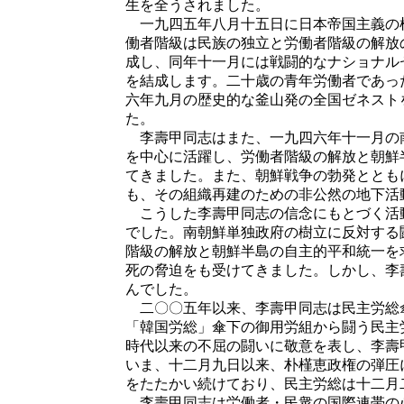
生を全うされました。
一九四五年八月十五日に日本帝国主義の
働者階級は民族の独立と労働者階級の解放
成し、同年十一月には戦闘的なナショナル
を結成します。二十歳の青年労働者であっ
六年九月の歴史的な釜山発の全国ゼネスト
た。
李壽甲同志はまた、一九四六年十一月の
を中心に活躍し、労働者階級の解放と朝鮮
てきました。また、朝鮮戦争の勃発ととも
も、その組織再建のための非公然の地下活
こうした李壽甲同志の信念にもとづく活
でした。南朝鮮単独政府の樹立に反対する
階級の解放と朝鮮半島の自主的平和統一を
死の脅迫をも受けてきました。しかし、李
んでした。
二〇〇五年以来、李壽甲同志は民主労総
「韓国労総」傘下の御用労組から闘う民主
時代以来の不屈の闘いに敬意を表し、李壽
いま、十二月九日以来、朴槿恵政権の弾圧
をたたかい続けており、民主労総は十二月
李壽甲同志は労働者・民衆の国際連帯の