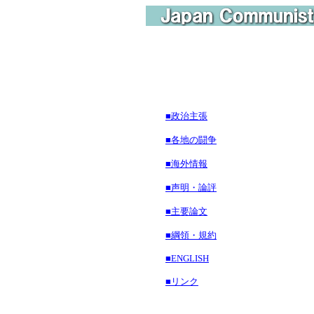
■政治主張
■各地の闘争
■海外情報
■声明・論評
■主要論文
■綱領・規約
■ENGLISH
■リンク