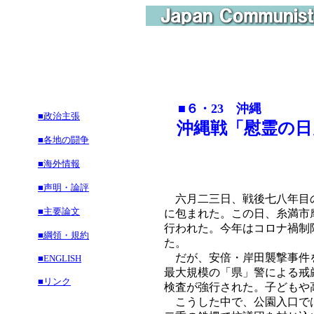
■６・23 沖縄
■政治主張
沖縄戦「慰霊の日
■各地の闘争
■海外情報
■声明・論評
六月二三日、戦後七八年目の
■主要論文
に包まれた。この日、糸満市
行われた。今年はコロナ禍制
■綱領・規約
た。
だが、安倍・岸田襲撃事件を
■ENGLISH
最大規模の「県」警による戒
■リンク
検査が強行された。子どもや
こうした中で、公園入口では