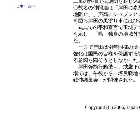
二重の鉄柵で抗議団を封じ込
□ホームへ
〇数名の仲間達は「岸田に参
地阻止」、声高にシュプレヒ
を図る岸田の黒塗り車にはひ
式典での平和宣言で玉城デニ
を示し、「県」独自の地域外
た。
一方で岸田は例年同様の薄っ
強化は国民の皆様を保護する
る意図を隠そうとしなかった
岸田弾劾行動後も、戒厳下の
場では、午後から一坪反戦地
戦沖縄集会」が開催された。
Copyright (C) 2006, Japan