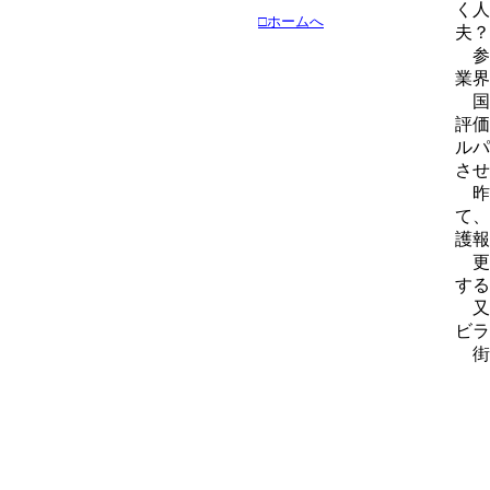
く人
□ホームへ
夫？
参
業界
国
評価
ルパ
させ
昨
て、
護報
更
する
又
ビラ
街