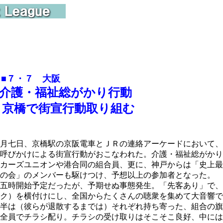
■７・７ 大阪
護・福祉総がかり行動
京橋で街宣行動取り組む
月七日、京橋駅の京阪電車とＪＲの連絡アーケードにおいて、
呼びかけによる街宣行動がおこなわれた。介護・福祉総がかり
カーズユニオンや港合同の組合員、更に、神戸からは「史上最
の会」のメンバーも駆けつけ、予想以上の参加者となった。
五時開始予定だったが、予期せぬ事態発生。「先客あり」で、
ク）を横付けにし、全国からたくさんの聴衆を集めて大音響で
半は（彼らが退散するまでは）それぞれ持ち寄った、組合の旗
全員でチラシ配り。チラシの受け取りはそこそこ良好、中には