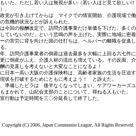
もいた。ただし若い人は無視が多い（若い人ほど見て欲しい!!
）。
政党が引き上げてからは マイクでの情宣開始、介護現場で働
の危機的状況などが訴えられた。
は今回の報酬改定で、訪問介護事業だけ単価を下げた。多くの
していないのだ」という悲鳴の声を上げた。実際に地域に密着
ーの苦労に背を向けた国の仕打ちは、ヘルパーの離職を促進し
る。
年、訪問介護事業者の倒産は過去最多を大幅に上回る六七件に
更に倒産がふえ、介護人材の流出も増えている。その反面、介
酬の見直しを考えないと大変なことになるよ！
に日本一高い大阪の介護保険料は、高齢者家族の生活を圧迫す
現状を打破するためにともに考えよう！ と訴えた。
、準備したビラは 後半なくなってしまい、ケアワーカーズユ
もまかれて、山紀会支部のことについて、尋ねる人もいた。
宣行動は予定時間を三〇分延長して終了した。
Copyright (C) 2006, Japan Communist League, All Rights Reserved.