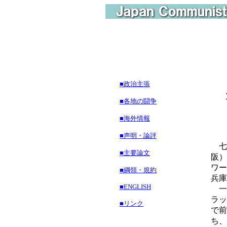
■政治主張
介
■各地の闘争
■海外情報
■声明・論評
七
■主要論文
阪）
ワー
■綱領・規約
兵庫
■ENGLISH
一
ラッ
■リンク
で前
ち、