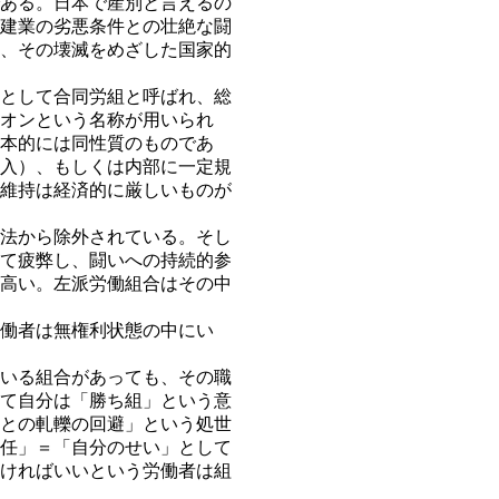
ある。日本で産別と言えるの
建業の劣悪条件との壮絶な闘
、その壊滅をめざした国家的
として合同労組と呼ばれ、総
オンという名称が用いられ
本的には同性質のものであ
入）、もしくは内部に一定規
維持は経済的に厳しいものが
法から除外されている。そし
て疲弊し、闘いへの持続的参
高い。左派労働組合はその中
働者は無権利状態の中にい
いる組合があっても、その職
て自分は「勝ち組」という意
との軋轢の回避」という処世
任」＝「自分のせい」として
ければいいという労働者は組