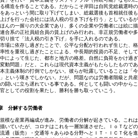
る構造を作ることである。だからこそ岸田は自民党総裁選時の
をあっという間に取り下げてしまい、総裁選後も首相就任後も
上げを行った会社には法人税の引き下げを行う」としているが
ほんの一握りの大企業であり、多くの企業や労働者には絵に描
連合系の正社員組合員の賃上げのみ行われ、非正規労働者や多
切り捨て「法人税の引き下げ」を手に入れるのである。
市場に依存し過ぎたことで、公平な分配が行われず生じた、格
率性を重視し過ぎたことによる、中長期的投資の不足、そして
中によって生じた、都市と地方の格差。自然に負荷をかけ過ぎ
変動問題」だと。これらは現代資本主義がもたらしたものであ
本主義体制の打倒でしかない。彼らが吐露していることは「今
」という嘆きでしかない。だが、問題なのは労働者階級と共産
の闘いに立ち遅れている事である。何としても闘いの中からこ
官としての役割を果たし、勝利を勝ち取っていこう。
章 分解する労働者
規模な産業再編成が進み、労働者の分解が起きている。これは
描いていたが、コロナはこれを一層加速させた。ＩｏＴなどの
流通（販売）・交通等々あらゆる分野へとＩＴ・ＩＣＴ化を進