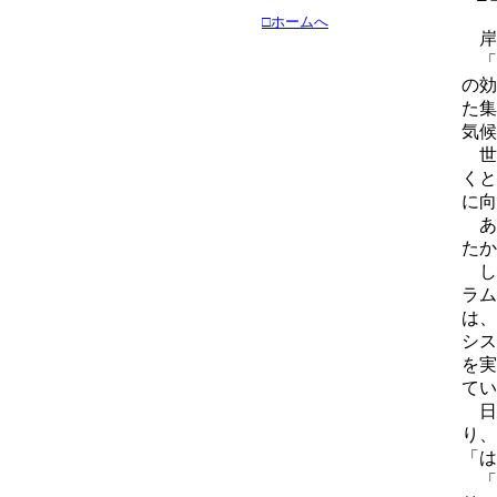
□ホームへ
岸
「
の効
た集
気候
世
くと
に向
あ
たか
し
ラム
は、
シス
を実
てい
日
り、
「は
「