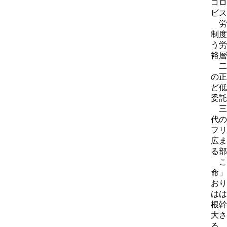
コロ
ビス
労
制度
う労
裕層
二
の正
ど低
委託
三
代の
フリ
広ま
る部
こ
命」
おり
はは
根幹
大さ
る。