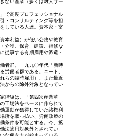
きない産業（多くは対人サー
」で高度プロフェッショナル
引・コンサルティング等を担
をしている人達。資本家・富
資本利益）が低い公務や教育
・介護、保育、建設、補修な
に従事する有期雇用や派遣・
働者群。一九九〇年代「新時
る労働者群である。ニート、
れらの臨時雇用）、また最近
法からの除外対象となってい
家階級は、「第四次産業革
の工場法をベースに作られて
働運動が獲得していた諸権利
場所を取っ払い、労働政策の
働条件を可能とする。今、拡
働法適用対象外とされてい
いな働き方が始まっている。