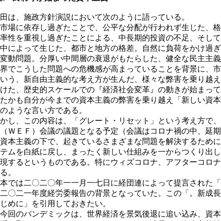
田は、施政方針演説において次のように語っている。
市場に依存し過ぎたことで、公平な分配が行われず生じた、格
率性を重視し過ぎたことによる、中長期的投資の不足、そして
中によって生じた、都市と地方の格差。自然に負荷をかけ過ぎ
変動問題。分厚い中間層の衰退がもたらした、健全な民主主義
界でこうした問題への危機感が高まっていることを背景に、市
いう、新自由主義的な考え方が生んだ、様々な弊害を乗り越え
けた、歴史的スケールでの『経済社会変革』の動きが始まって
たかも自分が今までの資本主義の弊害を乗り越え「新しい資本
のような言い方である。
かし、この内容は、「グレート・リセット」という考え方で、
（ＷＥＦ）会議の議題となる予定（会議はコロナ禍の中、延期
資本主義の下で、起きているさまざまな問題を解決するために
テムを白紙に戻し、まったく新しい仕組みを一からつくり出し
現するというものである。特にウィズコロナ、アフターコロナ
る。
本では二〇二〇年一一月一七日に経団連によって提言された「
二〇二一年度経労委報告の背景となっていた。この「。新成長
じめに」を引用しておきたい。
今回のパンデミックは、世界経済を景気後退に追い込み、資本