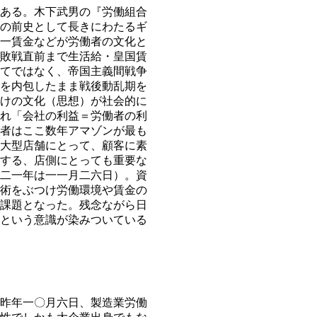
ある。木下武男の『労働組合
の前史として長きにわたるギ
一賃金などが労働者の文化と
敗戦直前まで生活給・皇国賃
てではなく、帝国主義間戦争
を内包したまま戦後動乱期を
けの文化（思想）が社会的に
れ「会社の利益＝労働者の利
者はここ数年アマゾンが最も
大型店舗にとって、顧客に素
する、店側にとっても重要な
二一年は一一月二六日）。資
術をぶつけ労働環境や賃金の
課題となった。残念ながら日
という意識が染みついている
昨年一〇月六日、製造業労働