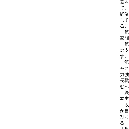
差を
て、
経済
して
るこ
第
家間
第
の支
す。
第
ャス
力強
長戦
むべ
決
本主
以
が自
打ち
る。
「投