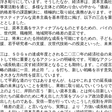
浮き彫りにしています。そうしたなか、経済界は、資本主義社
事業活動を通じ、多様な主体との関わり合いの中から『価値』
的格差等の課題解決に、積極的に取り組む責務があります。そ
サスティナブルな資本主義を基本理念に掲げ、以下の三点を重
ととしました。
一は、資本主義をサスティナブルなものとするための、パイの
、世代間、職種間、地域間等の格差の是正です。
二は、将来にわたる持続的な成長を可能にするための、子ども
援、若手研究者への支援、次世代技術への投資といった、未来
三は、ＳＤＧｓの達成年度とされる二〇三〇年の経済社会の未
トして特に重要となるアクションの明確化です。可能なアクシ
い成長軌道に戻す経済対策となることも期待します。この提言
略の路線に一旦、終止符『。』を打ち、新しい戦略を示す意気
き大きな方向性を提言しています。
して平易な道のりではありませんが、もはやこれまでの延長線
義の未来はないことを覚悟し、果敢に取り組んでいくつもりで
上のように、岸田の言う「新しい資本主義」とは何ら目新しい
分たちの延命のために考え出した方策をブルジョア政治委員会
出したものである。安倍―菅が行っていたこうした役割を岸田
「格差の是正」と言いながら、実際は、より「力強い成長軌道
資」を行い「資本主義をサスティナブル（持続可能）なものに