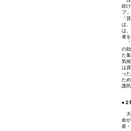
続け
プ」
「賃
は、
は、
者を
「
の効
た集
気候
は資
った
ため
護民
●２
大
命が
産・