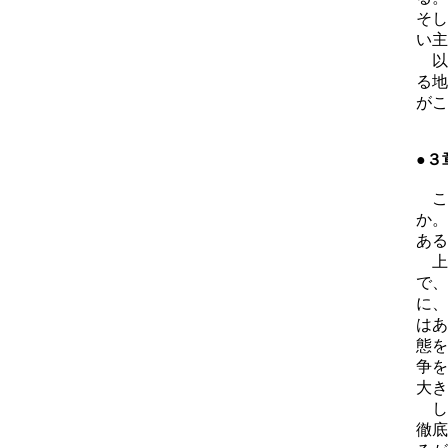
そし
い主
以
る地
がこ
●３
こ
か。
ある
上
で、
に、
はあ
態を
争を
大き
し
徹底