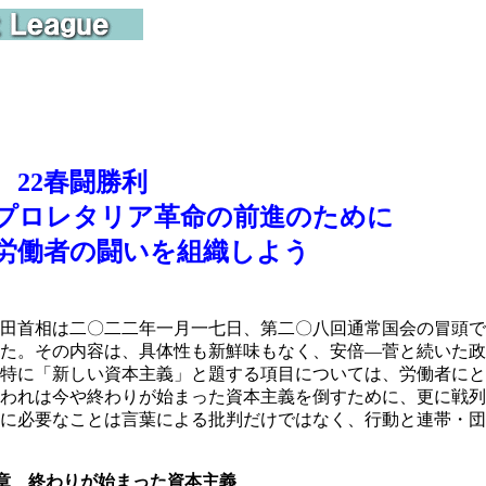
22春闘勝利
ロレタリア革命の前進のために
働者の闘いを組織しよう
田首相は二〇二二年一月一七日、第二〇八回通常国会の冒頭で
た。その内容は、具体性も新鮮味もなく、安倍―菅と続いた政
特に「新しい資本主義」と題する項目については、労働者にと
われは今や終わりが始まった資本主義を倒すために、更に戦列
に必要なことは言葉による批判だけではなく、行動と連帯・団
章 終わりが始まった資本主義