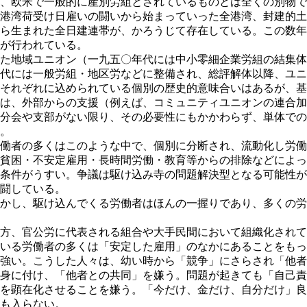
、欧米で一般的に産別労組とされているものとは全くの別物で
港湾荷受け日雇いの闘いから始まっていった全港湾、封建的土
ら生まれた全日建連帯が、かろうじて存在している。この数年
が行われている。
た地域ユニオン（一九五〇年代には中小零細企業労組の結集体
代には一般労組・地区労などに整備され、総評解体以降、ユニ
それぞれに込められている個別の歴史的意味合いはあるが、基
は、外部からの支援（例えば、コミュニティユニオンの連合加
分会や支部がない限り、その必要性にもかかわらず、単体での
。
働者の多くはこのような中で、個別に分断され、流動化し労働
貧困・不安定雇用・長時間労働・教育等からの排除などによっ
条件がうすい。争議は駆け込み寺の問題解決型となる可能性が
闘している。
かし、駆け込んでくる労働者はほんの一握りであり、多くの労
方、官公労に代表される組合や大手民間において組織化されて
いる労働者の多くは「安定した雇用」のなかにあることをもっ
強い。こうした人々は、幼い時から「競争」にさらされ「他者
身に付け、「他者との共同」を嫌う。問題が起きても「自己責
を顕在化させることを嫌う。「今だけ、金だけ、自分だけ」良
も入らない。