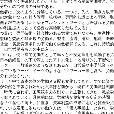
ナ危機下で明確化したが、リモート化できる産業労働者と、で
分野）の労働者の分解である。
働者は、次のように分解している。一つは、先の「働き方改革
の対象となった社内管理・統括や、専門的知識による開発・取
働者群である（いわゆるブルシット・ワークとも呼ばれる労働
の利益拡大にとって必要な高給取りたちである）。
つ目は、専門技術・社会性のある労働でありながら、生産性（
規職と委託や非正規の労働者。製造、流通、清掃、配達、医療
賃金・劣悪労働条件の下で働く労働者群である。これに持続的
・自営労働者もこの中に入る。
つ目は、使い捨て労働力として転々と不安定雇用を流動する労
日本的経営」の下で深まったアトム化し・地滑り的に下層化す
ーター、一般派遣のような形もあるが、自営業や半委託業（そ
っているウーバ―イーツのようなギグワーカー等も含み、労働
分も少なくない。
うした中で資本の側の労働者支配も変化してきた。すでに資本
が公然と主張され始めた六年ほど前から「現在の労働法は戦前
、時代に合わず、国際競争力を削ぐ」と主張してきた。戦後労
く奪されていく。具体的には、労働法が規制する所定の時間・
を「生産性の向上」に置き、資本利益の成果に応じた賃金や労
れている雇用に依らない働き方は、「個人事業主」とされ、労
また、「副業（ダブルワーク）」という「雇用責任」があいま