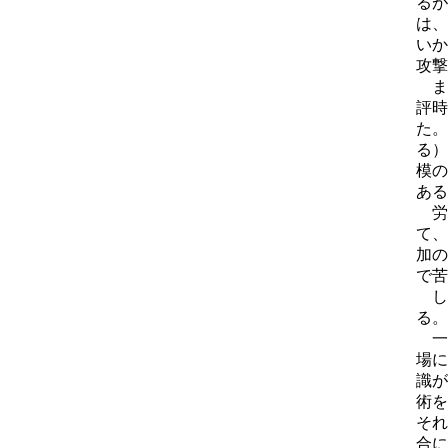
るが
は、
いか
攻撃
ま
評時
た。
る）
模の
ある
労
て、
加の
で苦
し
る。
一
場に
識が
術を
それ
合に