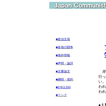
■政治主張
プ
■各地の闘争
労
■海外情報
■声明・論評
■主要論文
岸
行っ
■綱領・規約
い。
われ
■ENGLISH
われ
■リンク
●１