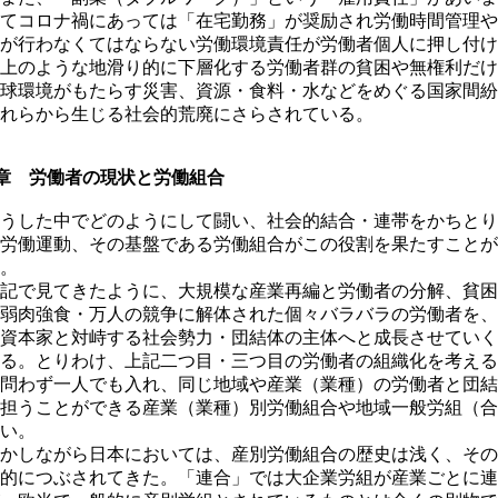
てコロナ禍にあっては「在宅勤務」が奨励され労働時間管理や
が行わなくてはならない労働環境責任が労働者個人に押し付け
上のような地滑り的に下層化する労働者群の貧困や無権利だけ
球環境がもたらす災害、資源・食料・水などをめぐる国家間紛
れらから生じる社会的荒廃にさらされている。
章 労働者の現状と労働組合
うした中でどのようにして闘い、社会的結合・連帯をかちとり
労働運動、その基盤である労働組合がこの役割を果たすことが
。
記で見てきたように、大規模な産業再編と労働者の分解、貧困
弱肉強食・万人の競争に解体された個々バラバラの労働者を、
資本家と対峙する社会勢力・団結体の主体へと成長させていく
る。とりわけ、上記二つ目・三つ目の労働者の組織化を考える
問わず一人でも入れ、同じ地域や産業（業種）の労働者と団結
担うことができる産業（業種）別労働組合や地域一般労組（合
い。
かしながら日本においては、産別労働組合の歴史は浅く、その
的につぶされてきた。「連合」では大企業労組が産業ごとに連