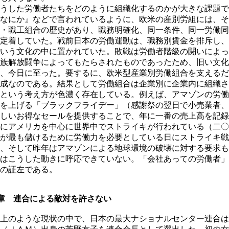
うした労働者たちをどのように組織化するのかが大きな課題で
なにか』などで言われているように、欧米の産別労組には、そ
・職工組合の歴史があり、職務明確化、同一条件、同一労働同
定着していた。戦前日本の労働運動は、職務別賃金を排斥し、
いう文化の中に置かれていた。敗戦は労働者階級の闘いによっ
族解放闘争によってもたらされたものであったため、旧い文化
、今日に至った。要するに、欧米型産業別労働組合を支えるだ
成なのである。結果として労働組合は企業別に企業内に組織さ
という考え方が色濃く存在している。例えば、アマゾンの労働
を上げる「ブラックフライデー」（感謝祭の翌日で小売業者、
しいお得なセールを提供することで、年に一番の売上高を記録
にアメリカを中心に世界中でストライキが行われている（二〇
が最も儲けるために労働力を必要としている日にストライキ戦
、そして昨年はアマゾンによる地球環境の破壊に対する要求も
はこうした動きに呼応できていない。「会社あっての労働者」
の証左である。
章 連合による敵対を許さない
上のような現状の中で、日本の最大ナショナルセンター連合は