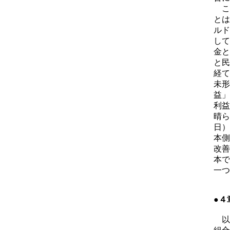
こ
とは
ルド
して
金と
と民
経て
未形
益」
利益
晴ら
日）
本側
改善
本で
一つ
●４
以