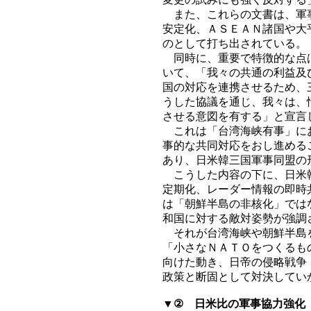
また、これらの文書は、軍事
安定化、ＡＳＥＡＮ諸国や大
のとして打ち出されている。
同時に、重要で特徴的な点は
いて、「我々の共通の利益及
国の対応を連携させるため、
うした協議を通じ、我々は、
させる意図を有する」と宣言
これは「台湾海峡有事」にお
事的な共同対応をおし進める
あり、日米韓三国軍事同盟の
こうした内容の下に、日米韓
定期化、レーダー情報の即時
は「朝鮮半島の非核化」では
和国に対する敵対姿勢が強調
それが台湾海峡や朝鮮半島を
「小さなＮＡＴＯをつくるも
向けた動き、日帝の侵略戦争
政策と断固として対決してい
▼② 日米比の軍事協力強化