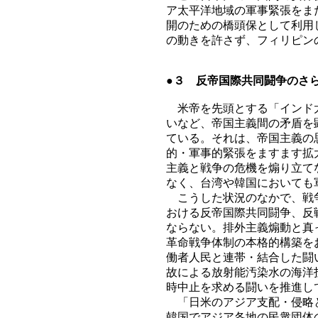
ア太平洋地域の軍事緊張をま
開のための橋頭保として利用
の動きを許さず、フィリピン
●３ 反帝国際共同闘争のさ
米帝を先頭とする「インド太
いなど、帝国主義間の矛盾を
ている。それは、帝国主義の
的・軍事的緊張をますます拡
主義と戦争の危機を煽り立て
なく、台湾や韓国においても
こうした状況のなかで、戦争
おける反帝国際共同闘争、反
ならない。排外主義煽動と真
革命戦争体制の本格的構築を
働者人民と連帯・結合した闘
故による放射能汚染水の海洋
時中止を求める闘いを推進し
「日米のアジア支配・侵略と
韓国でアジア各地の民衆団体