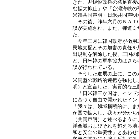
きた。尹錫悦政権の発足直後
む拡大抑止」や「台湾海峡の
米韓共同声明・日米共同声明
その後、昨年六月のＮＡＴО
談が実施され、また、弾道ミ
た。
今年三月に韓国政府が徴用工
民地支配とその加害の責任を
出規制を解除した後、三国の
ど、日米韓の軍事協力はさら
談が行われている。
そうした進展の上に、この八
米同盟の戦略的連携を強化し
明）と宣言した。実質的な三
「日米韓三か国は、インド太
に基づく自由で開かれたイン
「我々は、領域横断的に、ま
か国で拡大し、我々が分かち
（共同声明）と述べるように
洋全域およびそれを超える地
和と安全の重要性」とあわせ
変更の試みにも強く反対する