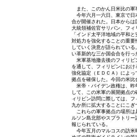
また、このかん日米比の軍
今年六月一六日、東京で日本
合が開催された。日本からは
大統領補佐官サリバン、フィ
「インド太平洋地域の平和と
対処力を強化することの重要
していく決意が語られている
い革新的な三か国会合を行っ
米軍基地撤去後のフィリピン
を通して、フィリピンにおけ
強化協定（ＥＤＣＡ）によっ
拠点を確保した。今回の米比
米帝・バイデン政権は、昨年
して、この米軍の展開拠点の
ィリピン訪問に際しては、フ
九か所に拡大することにこぎ
これらの軍事拠点の場所は具
ルソン島北部やスプラトリー
報じられている。
今年五月のマルコスの訪米時