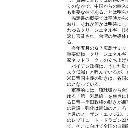
し、貿易に関しては関税の引
りのなかで、中国からの輸入
も重要な柱であることは明ら
協定書の概要では平時からの
おり、それが何かは明確にし
わゆるクリーンエネルギー技
返し言及され、台湾の半導体
る。
今年五月のＧ７広島サミット
重要鉱物、クリーンエネルギ
家ネットワーク」の立ち上げ
バイデン政権はこうした動き
スク低減）と呼んでいるが、
米日帝国主義の動きは、各国
のとなっている。
軍事的には、琉球弧から台湾
ゆる「第一列島線」を焦点に
る日帝―岸田政権の動きが顕
の建設・強化は周知のところ
七月のノーザン・エッジ23
のレゾリュート・ドラゴン2
て、そこに向けて全国の自衛