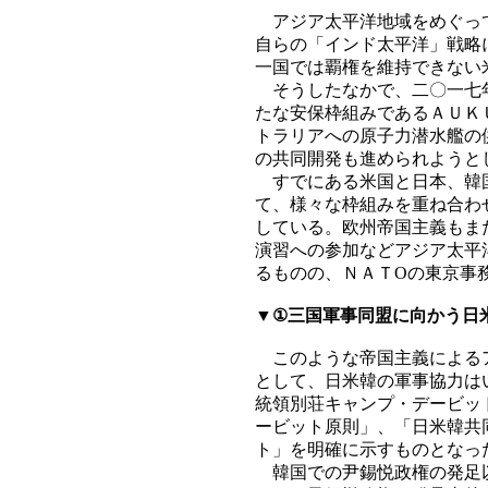
アジア太平洋地域をめぐって
自らの「インド太平洋」戦略
一国では覇権を維持できない
そうしたなかで、二〇一七年
たな安保枠組みであるＡＵＫ
トラリアへの原子力潜水艦の
の共同開発も進められようと
すでにある米国と日本、韓国
て、様々な枠組みを重ね合わ
している。欧州帝国主義もま
演習への参加などアジア太平
るものの、ＮＡＴОの東京事
▼①三国軍事同盟に向かう日
このような帝国主義によるア
として、日米韓の軍事協力は
統領別荘キャンプ・デービッ
ービット原則」、「日米韓共
ト」を明確に示すものとなっ
韓国での尹錫悦政権の発足以