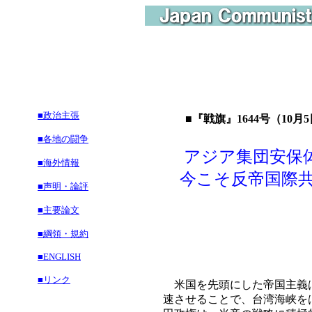
■政治主張
■『戦旗』1644号（10月5
■各地の闘争
アジア集団安保
■海外情報
今こそ反帝国際共
■声明・論評
■主要論文
■綱領・規約
■ENGLISH
■リンク
米国を先頭にした帝国主義は
速させることで、台湾海峡を