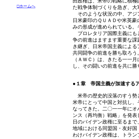
田政権は、米帝の戦略に積極
□ホームへ
た戦争体制づくりを急ぎ、大
そのような状況の中、アジア
日米豪印のＱＵＡＤや米英豪
みの形成が進められている。
プロレタリア国際主義にもと
争の前進はますます重要な課
き継ぎ、日米帝国主義による
共同闘争の前進を勝ち取ろう
（ＡＷＣ）は、きたる一一月
し、その闘いの前進を共に勝
●１章 帝国主義が加速する
米帝の歴史的没落のすう勢と
米帝にとって中国と対抗し、
なってきた。二〇一一年にオ
ンス（再均衡）戦略」を発表
日のバイデン政権に至るまで
地域における同盟国・友好国
わけバイデン政権は、トラン