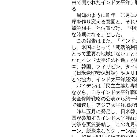
由で開かれたインド太平洋」
る。
周知のように昨年一〇月にバ
序を作り変える意図と、それ
競争相手」と位置づけ、「中
な時期になる」とした。
この報告はまた、「インド太
し、米国にとって「死活的利
とって重要な地域はない」と
れたインド太平洋の推進」が
本、韓国、フィリピン、タイ
（日米豪印安保対話）やＡＵ
との協力、インド太平洋経済
バイデンは「民主主義対専制
ながら、自らインド太平洋戦
安全保障戦略の公表から約一
で加速し、アジア太平洋域の
昨年五月に発足し、日米韓、
国が参加するインド太平洋経
交渉を実質妥結し、この九月
ーン、脱炭素などクリーン経