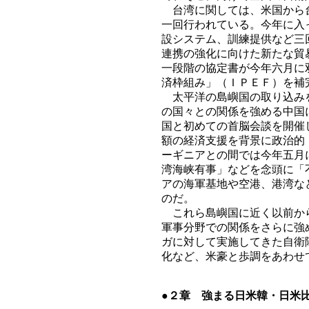
台湾に関しては、米国から台
一回行われている。今年に入
設システム、訓練提供など三
連携の強化に向けた新たな貿
一段階の協定書が今年六月に
済枠組み」（ＩＰＥＦ）を補
太平洋の島嶼国の取り込みを
の国々との関係を強める中国
国と初めての首脳会談を開催
額の経済支援を背景に政治的
ーギニアとの間では今年五月
湾海峡有事」などを念頭に「
アの海軍基地や空港、港湾な
のだ。
これら島嶼国に近く以前から
軍事分野での関係をさらに強
ガに対して実施してきた自衛
化など、米豪と歩調をあわせ
●２章 強まる日米韓・日米