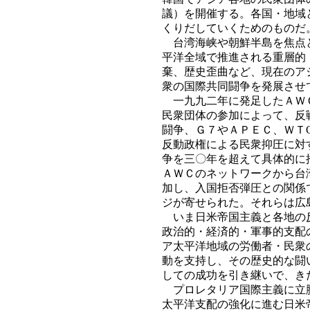
議）を開催する。各国・地域
くりだしていくためのものだ
台湾海峡や朝鮮半島を焦点と
平洋全域で推進される重層的
棄、歴史歪曲など、現在のア
衆の国際共同闘争を発展させ
一九九二年に発足したＡＷＣ
民衆団体の参加によって、反
闘争、Ｇ７やＡＰＥＣ、ＷＴ
反動政権による民衆抑圧に対
争を三〇年を超えて具体的に
ＡＷＣのネットワークから台
加し、入国拒否弾圧との関係
ジが寄せられた。それらは広
いま日米帝国主義と各地の反
政治的・経済的・軍事的支配
ア太平洋地域の労働者・民衆
動を支持し、その歴史的な闘
しての成功を引き継いで、き
プロレタリア国際主義に立脚
太平洋支配の強化に進む日米