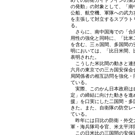
めての防衛ガイドラインの策
の発動」の対象として、「南
公船、航空機、軍隊への武力
を主張して対立するスプラト
る。
さらに、南中国海での「合同
用性の強化と同時に、「比米
を含む、三ヵ国間、多国間の
明においては、「比日米間、
表明された。
こうした米比間の動きと連携
六月の東京での三カ国安保会
局関係者の相互訪問を強化・
ている。
実際、このかん日本政府は自
定」の締結に向けた動きを進
援」を口実にした二国間・多
きた。また、自衛隊の防空レ
ている。
昨年には日比の防衛・外交大
軍・海兵隊司令官、米太平洋
この日米比の三国間の安保協