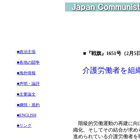
■政治主張
■『戦旗』1651号（2月5日
■各地の闘争
介護労働者を組
■海外情報
■声明・論評
土
■主要論文
■綱領・規約
■ENGLISH
階級的労働運動の再建に向け
■リンク
織化、そしてその結合が求め
進められている介護労働者を