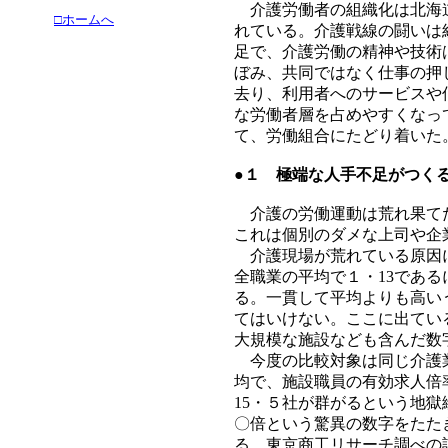
介護労働者の組織化は北海道
□ホームへ
れている。介護戦線の闘いは
足で、介護労働の精神や技術
ぼみ、共同ではなく仕事の押
去り、利用者へのサービスや
な労働者層を占めやすくなっ
て、労働組合にたどり着いた
●１ 極端な人手不足がつく
介護の労働運動は荒れ果てた
これは個別のダメな上司や企
介護現場が荒れている原因に
全職業の平均で１・13であ
る。一貫して平均よりも高い
てはいけない。ここに出てい
大規模な施設なども含んだ数
今度の比較対象は同じ介護業
均で、施設職員の有効求人倍率
15・５社が群がるという地
〇倍という驚異の数字をたた
る。東京商工リサーチ調べの