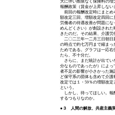
大に伴い際限なく保険料の増
報酬政策（賃金が上昇しない
前回の報酬改定時にまとめら
額改定三回、増額改定四回に
労働者の待遇改善が問題にな
めんどくさい）が創設された
きたのだ。その結果、介護労
二〇二三年一二月三日朝日新
の時点で約七万円まで縮まっ
ためである。グラフは一応右
たら、不十分だ。
さらに、まだ統計が出ていな
分なものであったが）によっ
者不足の影響が小さかった施
ど保守系の団体も含めて介護
改定では１・59％の増額改
という。
しかし、待ってほしい。報酬
するつもりなのか。
●３ 人間の解放、共産主義