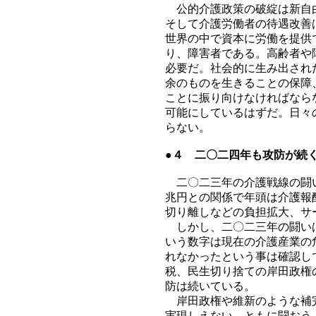
公的介護政策の破綻は新自由
そして介護労働者の待遇改善
世界の中で資本に労働を提供
り、障害者である。高齢者や
必要だ。社会的に生み出され
余のものを生きることの保障
ことに振り向けなければなら
可能にしているはずだ。日々
らない。
●４ 二〇二四年も攻防が続
二〇二三年の介護戦線の闘い
兆円との関係で年頭は介護報
切り離しなどの負担拡大、サ
しかし、二〇二三年の闘いは
いう数字は現在の介護産業の
れなかったという事は確認し
税、民生切り捨ての岸田政権
防は続いている。
岸田政権や維新のような補完
実現しえない。ともに闘おう