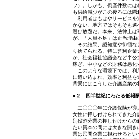
フ）。しかも、倒産件数には
も供給減少がこの後ろには隠
利用者はもはやサービスを選
かない。地方ではそもそも選
選び放題だ。本来、法律上は
が、「人員不足」は正当理由
その結果、認知症や徘徊など
り捨てられる。特に営利企業
か、社会福祉協議会など半公
稼ぎ、中小などの財務は悪化
このような環境下では、利用
に追い込まれ、効率と利益を
背景にはこうした介護産業の
●２ 四半世紀にわたる低報
二〇〇〇年に介護保険が導入
女性に押し付けられてきた介
別役割分業の押し付けからの
たい資本の間には大きな開き
業は民間企業に担わせるとい