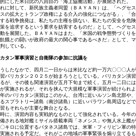
的にした米日比の八回目の「海上協働活動」が展開された。
れに対して、新民族主義者同盟（ＢＡＹＡＮ）は、「ヘグセス
スの拡大とトランプ政権による介入の強化につながる」、「合
する戦争挑発は、私たちの主権を損ない、私たちの安全を危険
策を追求するという要求を妨害するものだ」として、ヘグセス
動を展開した。ＢＡＹＡＮはまた、「米国の戦争態勢づくりを
飢餓との闘いが政府の最大の関心事であるべきだ」として、マ
判している。
カタン軍事演習と自衛隊の参加に抗議を
うしたなかで、四月二一日からは米比など約一万六〇〇〇人が
習バリカタン２０２５が始まろうとしている。バリカタン演習
るが、その後も関連演習が五月下旬まで続く。五月一二日には
が実施されるが、それを挟んで大規模な軍事演習が続けられよ
年のバリカタン演習はこのかん、台湾に近いルソン島北部や、
るスプラトリー諸島（南沙諸島）に近いパラワン島周辺などで
習もそれらが主要な舞台となる。
時に、演習内容も実戦的なものとして強化されている。今年の
備される地対艦ミサイル搭載車両「ネメシス」や無人水上艦が
〇キロに位置するバタネス諸島では、米軍・フィリピン軍の特
実施される予定だ。それがこの地域の軍事緊張を煽り立てるも