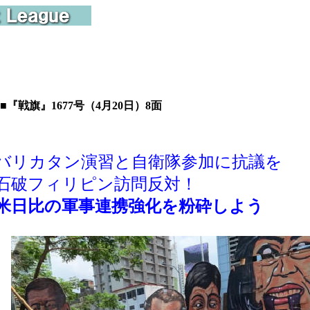
■『戦旗』1677号（4月20日）8面
バリカタン演習と自衛隊参加に抗議
を
破フィリピン訪問反対！
米日比の軍事連携強化を粉砕しよう