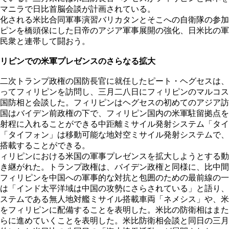
マニラで日比首脳会談が計画されている。
化される米比合同軍事演習バリカタンとそこへの自衛隊の参加
ピンを橋頭保にした日帝のアジア軍事展開の強化、日米比の軍
民衆と連帯して闘おう。
リピンでの米軍プレゼンスのさらなる拡大
二次トランプ政権の国防長官に就任したピート・ヘグセスは、
ってフィリピンを訪問し、三月二八日にフィリピンのマルコス
国防相と会談した。フィリピンはヘグセスの初めてのアジア訪
国はバイデン前政権の下で、フィリピン国内の米軍駐留拠点を
射程に入れることができる中距離ミサイル発射システム「タイ
「タイフォン」は移動可能な地対空ミサイル発射システムで、
搭載することができる。
ィリピンにおける米国の軍事プレゼンスを拡大しようとする動
き継がれた。トランプ政権は、バイデン政権と同様に、比中間
フィリピンを中国への軍事的な対抗と包囲のための最前線の一
は「インド太平洋域は中国の攻勢にさらされている」と語り、
ステムである無人地対艦ミサイル搭載車両「ネメシス」や、米
をフィリピンに配備することを表明した。米比の防衛相はまた
らに進めていくことを表明した。米比防衛相会談と同日の三月