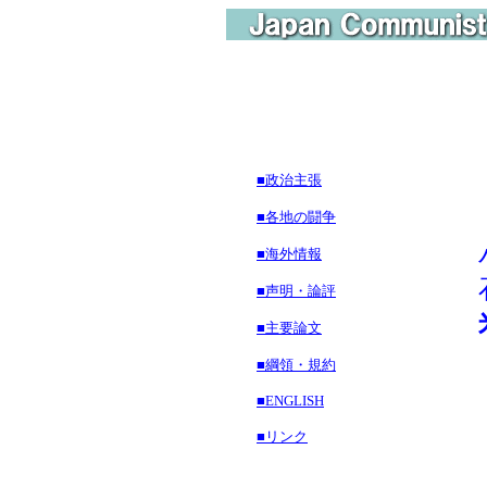
■政治主張
■各地の闘争
■海外情報
石
■声明・論評
■主要論文
■綱領・規約
■ENGLISH
■リンク