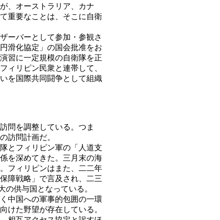
が、オーストラリア、カナ
て重要なことは、そこに自衛
ザーバーとして参加・参観さ
円滑化協定」の国会批准をお
演習に一定規模の自衛隊を正
フィリピン民衆と連帯して、
いを国際共同闘争として組織
訪問を調整している。つま
の訪問計画だ。
隊とフィリピン軍の「人道支
係を深めてきた。三月末の海
。フィリピンはまた、二二年
保障戦略」で言及され、二三
大の供与国となっている。
く中国への軍事的包囲の一環
向けた野望が存在している。
、相互アクセス協定と訳すほ