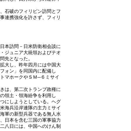
、石破のフィリピン訪問とフ
事連携強化を許さず、フィリ
日本訪問－日米防衛相会談に
・ジュニア大統領およびテオ
問先となった。
拡大し、昨年四月には中国大
フォン」を同国内に配備し
トマホークやＳＭ─６ミサイ
きは、第二次トランプ政権に
の領土・領海紛争を利用し
つにしようとしている。ヘグ
米海兵沿岸連隊の主力ミサイ
海軍の新型兵器である無人水
、日本を含む三国の軍事協力
二八日には、中国へのけん制