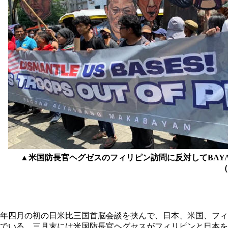
▲米国防長官ヘグゼスのフィリピン訪問に反対してBAY
（3月28日
年四月の初の日米比三国首脳会談を挟んで、日本、米国、フィ
でいる。三月末には米国防長官ヘグセスがフィリピンと日本を