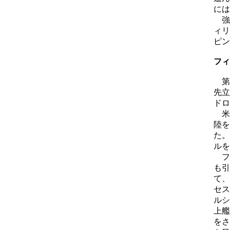
には
強
ィリ
ピン
フィ
第
先立
ドロ
米
陸を
た。
ルを
フ
も引
て、
セス
ルシ
上艦
をさ