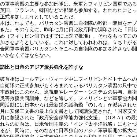
の軍事演習の主要な参加部隊は、米軍とフィリピン国軍である
英国、フランス、韓国などの部隊も参加する。われわれにとっ
正式参加しようとしていることだ。
本はこれまでも、バリカタン演習に自衛隊の幹部・隊員をオブ
きた。そのうえに、昨年七月に日比政府間で調印された「日比
め（フィリピン側ではすでに上院で批准）、それをもってこの
加させようとしている。これに対してわれわれは、立ち上がる
合同軍事演習バリカタンとそこへの自衛隊の参加を許さない闘
いかなくてはならない。
訪比と日帝のアジア派兵強化を許すな
破首相はゴールデン・ウィーク中にフィリピンとベトナムへの
自衛隊の正式参加がもくろまれているバリカタン演習の只中で
本政府はこのかん、巡視艇やレーダー・システムの供与、自衛
災害救援共同訓練」などを通して、フィリピンとの軍事協力関
同活動には日本からは最新鋭の護衛艦「のしろ」が派兵された
月に安保三文書の最上位文書として閣議決定された「国家安全
月に創設された「政府安全保障能力強化支援」（ОＳＡ）の最
れらの動向は、日米帝国主義の「インド太平洋戦略」にもとづ
るが、同時に、そのなかに日帝独自のアジア軍事展開の拡大に
間の円滑化協定（日本政府はこのような和訳を採用しているが