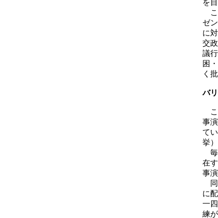
を目
こ
ゼン
に対
交政
議行
困・
く批
バリ
こ
事演
てい
挙）
毎
在す
事演
同
に配
一四
練が