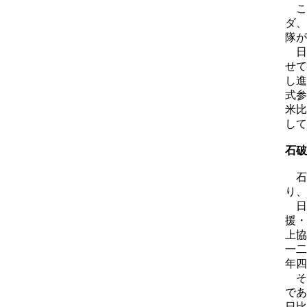
こ
ダ、
隊が
日
せて
し進
式参
米比
して
石破
石
り、
日
援・
上協
一二
年四
そ
であ
日比