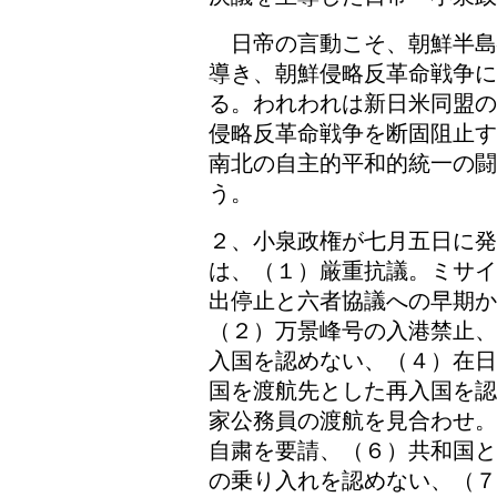
日帝の言動こそ、朝鮮半島
導き、朝鮮侵略反革命戦争
る。われわれは新日米同盟の
侵略反革命戦争を断固阻止す
南北の自主的平和的統一の闘
う。
２、小泉政権が七月五日に発
は、（１）厳重抗議。ミサイ
出停止と六者協議への早期か
（２）万景峰号の入港禁止、
入国を認めない、（４）在日
国を渡航先とした再入国を認
家公務員の渡航を見合わせ。
自粛を要請、（６）共和国と
の乗り入れを認めない、（７