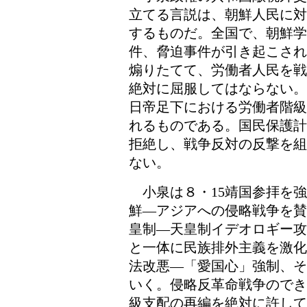
立てる言説は、朝鮮人民に対
するものだ。全国で、朝鮮学
件、脅迫事件が引き起こされ
煽りたてて、労働者人民を戦
絶対に屈服してはならない。
日帝足下における労働者階級
れるものである。国民保護計
拒絶し、戦争反対の反撃を組
ない。
小泉は８・15靖国参拝を強
鮮―アジアへの侵略戦争を賛
皇制―天皇制イデオロギー攻
と一体に民族排外主義を激化
法改悪―「愛国心」強制、そ
いく。侵略反革命戦争のでき
級支配の再編を絶対に許して