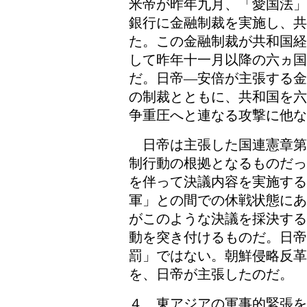
米帝が昨年九月、「愛国法」
銀行に金融制裁を実施し、
た。この金融制裁が共和国経
して昨年十一月以降の六ヵ
だ。日帝―安倍が主張する金
の制裁とともに、共和国を六
争重圧へと連なる攻撃に他な
日帝は主張した国連憲章第
制行動の根拠となるものだっ
を伴って決議内容を実施する
軍」との間での休戦状態にあ
がこのような決議を採決する
動を突き付けるものだ。日帝
罰」ではない。朝鮮侵略反
を、日帝が主張したのだ。
４、東アジアの軍事的緊張を