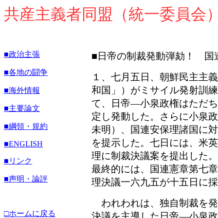
共産主義者同盟（統一委員会
■政治主張
■日帝の制裁発動弾劾！ 国
■各地の闘争
１、七月五日、朝鮮民主主義
和国」）がミサイル発射訓
■海外情報
て、日帝―小泉政権はただち
■主要論文
定し発動した。さらに小泉政
■綱領・規約
未明）、国連安保理諸国に対
を提示した。七日には、米英
■
ENGLISH
理に制裁決議案を提出した。
■リンク
最終的には、国連憲章第七章
■声明・論評
理決議一六九五が十五日に採
われわれは、独自制裁を発
□ホームに戻る
決議を主導した日帝―小泉政