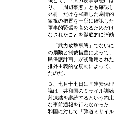
議とて、「武力攻撃事態に
り、「周辺事態」とも確認し
発射」だけを強調した扇情的
敵視の措置を一挙に確認した
軍事的緊張を高めるためだけ
なされたことを徹底的に弾劾
「武力攻撃事態」でないに
の扇動と制裁措置によって、
民保護計画」が初運用された
排外主義的な扇動によって、
たのだ。
３、七月十七日に国連安保理
議は、共和国のミサイル訓練
射凍結を継続するという約束
な事前通報を行わなかった」
和国に対して「弾道ミサイル