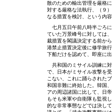
散のための輸出管理を厳格に
対する厳格な法執行、（９）
なる措置を検討、という内容
七月五日午前八時半ごろに
ていた万景峰号に対しては、
裁措置を閣議決定する前から
港禁止措置決定後に修学旅行
下船だけを認めて、即座に出
共和国のミサイル訓練に対
で、日本がミサイル攻撃を受
こない、これに踊らされたブ
和国非難に終始した。韓国、
アの周辺諸国に比して、日帝
もそも米軍や自衛隊も監視し
的な非常事態などでは決して