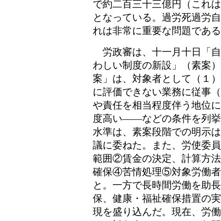
で約二百三十三億円（これは
となっている。過労死過労自
れは非常に重要な問題である
労政審は、十一月十日「自
わしい制度の新設」（素案
案」は、対象者として（１）
に評価できない業務に従事（
や責任を相当程度伴う地位に
度高い――などの条件を列挙
水準は、素案段階での明示は
議に委ねた。また、労使委員
範囲②賃金の決定、計算方法
確保④苦情処理⑤対象労働者
と。一方で長時間労働を助長
保、健康・福祉確保措置の実
現を盛り込んだ。現在、労働