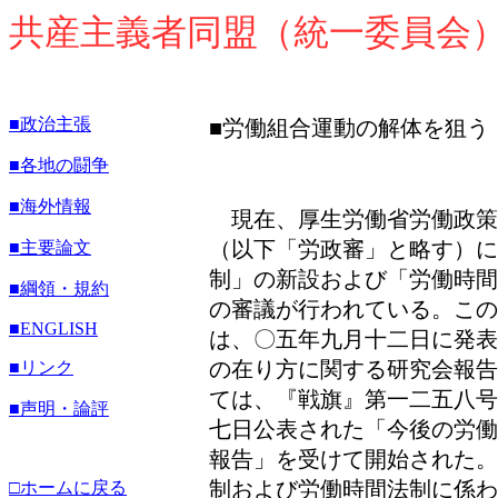
共産主義者同盟（統一委員会
■政治主張
■労働組合運動の解体を狙う
■各地の闘争
■海外情報
現在、厚生労働省労働政策
（以下「労政審」と略す）
■主要論文
制」の新設および「労働時間
■綱領・規約
の審議が行われている。この
■
ENGLISH
は、〇五年九月十二日に発表
の在り方に関する研究会報告
■リンク
ては、『戦旗』第一二五八号
■声明・論評
七日公表された「今後の労働
報告」を受けて開始された。
制および労働時間法制に係わ
□ホームに戻る