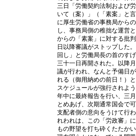
三日「労働契約法制および労
いて（案）」（「素案」と言
に厚生労働省の事務局から
し、事務局側の稚拙な運営と
からの「素案」に対する批判
日以降審議がストップした。
回し」と労働局長の首のすげ
三十一日再開された。以降月
議が行われ、なんと予備日が
れる（御用納めの前日！）と
スケジュールが強行されよう
年中に最終報告を行い、三月
とめあげ、次期通常国会で可
支配者側の意向をうけて行わ
れわれは、この「労政審」に
もの野望を打ち砕くたたかい