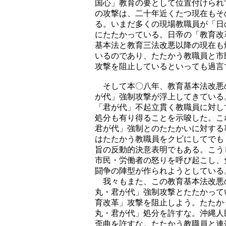
国心」教育の要として位置付けられ
の攻撃は、二十年近くたつ現在もそ
る。いまだ多くの現場教職員が「日
にたたかっている。日帝の「教育改
基本法と教育三法改悪以降の現在も
いるのであり、たたかう教職員と市
攻撃を阻止しているといっても過言
そして本〇八年、教育基本法改悪
が代」強制攻撃が浮上してきている
「君が代」不起立貫く教職員に対し
処分も有り得ることを示唆した。こ
君が代」強制とのたたかいに対する
はたたかう教職員をクビにしてでも
旨の反動的決意表明でもある。こう
市民・労働者の怒りを呼び起こし、
闘争の陣型が作られようとしている
我々もまた、この教育基本法改悪
丸・君が代」強制攻撃とたたかって
育改革」攻撃を阻止しよう。たたか
丸・君が代」処分を許すな。沖縄人
歪曲を許すな。たたかう教職員と連