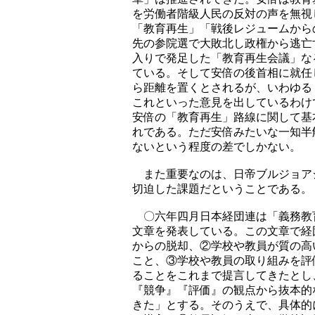
を労働者階級人民の反対の声を無視
「教育再生」「戦後レジュームから
先の参院選で大敗北し政権から逃亡
入りで発足した「教育再生会議」な
ている。そして安倍の後首相に就任
ら距離を置くとされるが、いわゆる
これといった意見を出しているわけ
安倍の「教育再生」路線に関して基
れである。ただ安倍みたいな一知半
ないという程度の差でしかない。
また重要なのは、日帝ブルジョア
切迫した課題だということである。
〇六年四月日本経団連は「義務教
文章を発表している。この文章で経
からの脱却、②学校や教員が質の高
こと、③学校や教員の取り組みを評
ることをこれまで提言してきたとし
『競争』『評価』の観点から抜本的
きた」とする。そのうえで、具体的