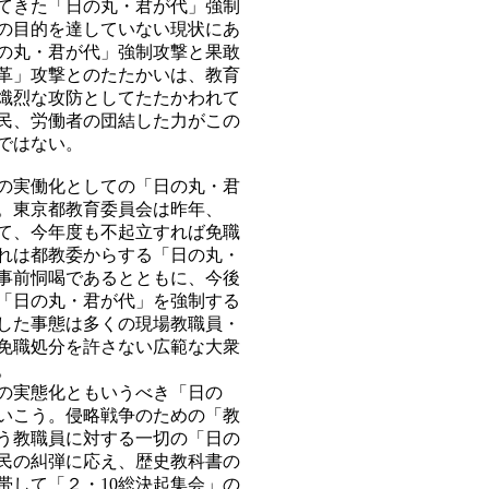
てきた「日の丸・君が代」強制
の目的を達していない現状にあ
の丸・君が代」強制攻撃と果敢
革」攻撃とのたたかいは、教育
熾烈な攻防としてたたかわれて
民、労働者の団結した力がこの
ではない。
の実働化としての「日の丸・君
。東京都教育委員会は昨年、
て、今年度も不起立すれば免職
れは都教委からする「日の丸・
事前恫喝であるとともに、今後
「日の丸・君が代」を強制する
した事態は多くの現場教職員・
免職処分を許さない広範な大衆
。
の実態化ともいうべき「日の
いこう。侵略戦争のための「教
う教職員に対する一切の「日の
民の糾弾に応え、歴史教科書の
帯して「２・10総決起集会」の