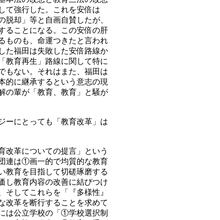
して強行した。これを安倍は
の脱却」等と自画自賛したが、
することになる。この安倍の肝
るものも、命運つきたと言われ
した福田は失敗した安倍路線か
「教育再生」路線に関して特に
でもない。それはまた、福田は
本的に継承するという意志の現
解の輩が「教育、教育」と騒が
ジーにとっても「教育改革」は
育改革についての提言」という
団連は①画一的で均質的な教育
い教育を目指して切磋琢磨する
価し教育内容の改善に結びつけ
、そしてこれらを「『多様性』
な改革を断行することを求めて
には公立学校の「①学校選択制