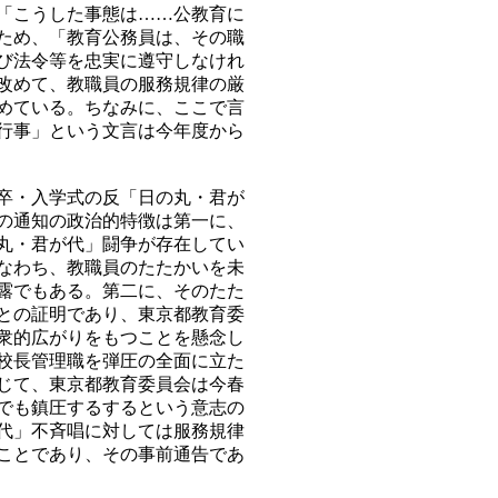
「こうした事態は……公教育に
ため、「教育公務員は、その職
び法令等を忠実に遵守しなけれ
改めて、教職員の服務規律の厳
めている。ちなみに、ここで言
行事」という文言は今年度から
卒・入学式の反「日の丸・君が
の通知の政治的特徴は第一に、
丸・君が代」闘争が存在してい
なわち、教職員のたたかいを未
露でもある。第二に、そのたた
との証明であり、東京都教育委
衆的広がりをもつことを懸念し
校長管理職を弾圧の全面に立た
じて、東京都教育委員会は今春
でも鎮圧するするという意志の
代」不斉唱に対しては服務規律
ことであり、その事前通告であ