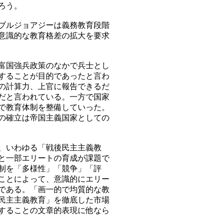
ろう。
ブルジョアジーは義務教育段階
意識的な教育格差の拡大を要求
富国強兵政策のなかで兵士とし
することが目的であったと言わ
の計算力、上官に報告できるだ
だと言われている。一方で国家
で教育体制を整備していった。
の確立は帝国主義国家としての
、いわゆる「戦後民主主義教
と一部エリートの育成が課題で
制を「多様性」「競争」「評
ことによって、意識的にエリー
である。「画一的で均質的な教
民主主義教育」を徹底した市場
することの文章的表現に他なら