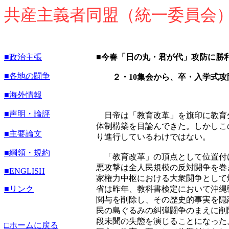
共産主義者同盟（統一委員会
■政治主張
■今春「日の丸・君が代」攻防に勝
■各地の闘争
２・10集会から、卒・入学式攻
■海外情報
■声明・論評
日帝は「教育改革」を旗印に教育
体制構築を目論んできた。しかしこ
■主要論文
り進行しているわけではない。
■綱領・規約
「教育改革」の頂点として位置付
悪攻撃は全人民規模の反対闘争を巻
■
ENGLISH
家権力中枢における大衆闘争として
■リンク
省は昨年、教科書検定において沖縄
関与を削除し、その歴史的事実を隠
民の島ぐるみの糾弾闘争のまえに削
段未聞の失態を演じることになった
□ホームに戻る