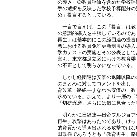
の導入、②教員評価を含めた学校評
手の選択を反映した学校予算配分の
め」提言するとしている。
一言で言えば、この「提言」は教
の意識的導入を主張しているのであ
再生」は基本的にこの経団連の提言
悪における教員免許更新制度の導入
学力テストの実施とその公表として
害も、東京都足立区における教育委
の不正として明らかになっている。
しかし経団連は安倍の退陣以降の
のまとめに対してコメントを出し、
育改革」路線―すなわち安倍の「教
求めている。加えて、より一層の「
「切磋琢磨」さらには個に見合った
明らかに日経連―日帝ブルジョア
再生」攻撃はあったのであり、けっ
的資質から導き出される攻撃ではな
田政権であろうとも「教育再生」路