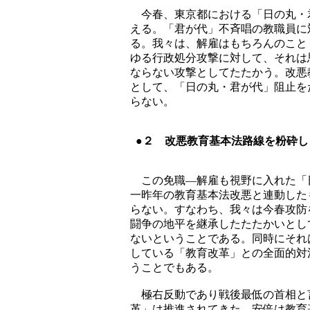
今春、東京都における「日の丸・
える。「君が代」不斉唱の教職員に
る。我々は、解雇はもちろんのこと
ゆる行政処分攻撃に対して、それは
ならない攻撃としてたたかう。改悪
として、「日の丸・君が代」阻止を
らない。
●２ 改悪教育基本法路線を粉砕し
この免職―解雇も視野に入れた「
一昨年の教育基本法改悪と連動した
らない。すなわち、我々は今春攻防
闘争の地平を継承したたたかいとし
ないということである。同時にそれ
している「教育改革」との全面的対
うことでもある。
極右反動であり戦後最低の首相と
革」は推進されてきた。安倍は教育