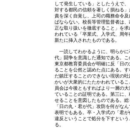
して発生している」としたうえで、
対する都民の信頼を著しく損ねる」
責を深く自覚し、上司の職務命令及
ばならない。校長等管理監督者は、
正な取り扱いを徹底すること」を求
われている「卒業式、入学式、周年
新たに挿入されたものである。
一読してわかるように、明らかに
代」闘争を意識した通知である。こ
東京都教育委員会が明確に反「日の
ることを公然と認めた点にある。す
だ鎮圧することのできない現状の吐
かいが大衆的にたたかわれているこ
員会は今後ともすればより一層の大
ていることの証明である。第三に、
せることを意図したものである。総
「日の丸・君が代」攻防を何がなん
表明でもある。卒・入学式の「君が
違反ということで処分を下すという
る。