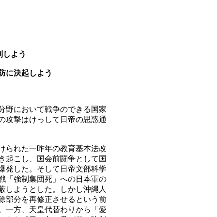
）
利しよう
防に決起しよう
分野において戦争のできる国家
の攻撃はけっして日帝の思惑通
けられた一昨年の教育基本法改
き起こし、国会前闘争として国
爆発した。そして日帝文部科学
戦「強制集団死」への日本軍の
蔽しようとした。しかし沖縄人
除部分を再修正させるという前
。一方、天皇代替わりから「愛