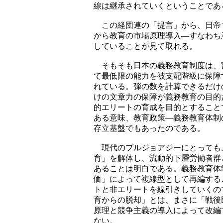
線は継承されていくということであ
この経団連の「提言」から、日帝
から教育の市場原理導入―すなわち
していることが見て取れる。
そもそも日本の義務教育制度は、
て最低限の能力を被支配階級に保障
れている。弾の数を計算できるだけ
けの文章力の保障が義務教育の目的
的エリートの育成を目的とすること
ある意味、教育政策―義務教育体制
存立基盤でもあったのである。
現代のブルジョアジーにとっても
育」を解体し、流動的下層労働者群
あることは明白である。義務教育体
価」によって複線型として再編する
トと非エリートを線引きしていくの
育からの脱却」とは、まさに「戦後
原理と競争主義の導入によって改編
ない。