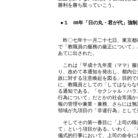
勝利を勝ち取っていこう。
●１ 08年「日の丸・君が代」強
昨〇七年十一月二十七日、東京都
で「教職員の服務の厳正について」
あてに出された。
これは「平成十九年度（ママ）服
り、改めて本通知を発出し、都内公
故に対する注意喚起を図る」目的で
に、教職員としての「してはならな
る通知である。「セクシャル・ハラ
行為について」だとかの社会常識か
報の管理や兼業・兼務、さらには無
領域が九項目の「非違行為」として
そしてその第一番目に「上司の職
て」という項目がある。いわく、「
儀式的行事において、上司の命令に