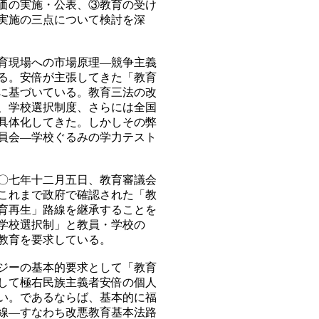
価の実施・公表、③教育の受け
実施の三点について検討を深
育現場への市場原理―競争主義
る。安倍が主張してきた「教育
に基づいている。教育三法の改
、学校選択制度、さらには全国
具体化してきた。しかしその弊
員会―学校ぐるみの学力テスト
〇七年十二月五日、教育審議会
これまで政府で確認された「教
育再生」路線を継承することを
学校選択制」と教員・学校の
教育を要求している。
ジーの基本的要求として「教育
して極右民族主義者安倍の個人
い。であるならば、基本的に福
線―すなわち改悪教育基本法路