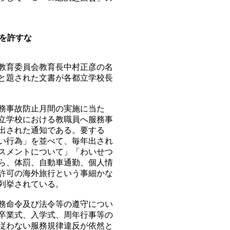
制を許すな
教育委員会教育長中村正彦の名
と題された文書が各都立学校長
務事故防止月間の実施に当た
立学校における教職員へ服務事
出された通知である。要する
い行為」を並べて、毎年出され
スメントについて」「わいせつ
ら、体罰、自動車通勤、個人情
許可の海外旅行という事細かな
列挙されている。
務命令及び法令等の遵守につい
卒業式、入学式、周年行事等の
従わない服務規律違反が依然と