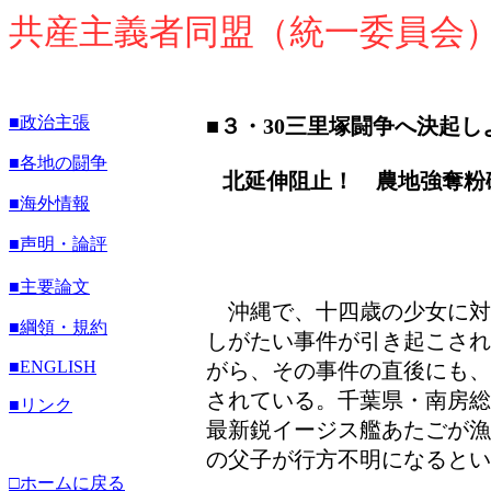
共産主義者同盟（統一委員会
■政治主張
■３・30三里塚闘争へ決起し
■各地の闘争
北延伸阻止！ 農地強奪粉
■海外情報
■声明・論評
■主要論文
沖縄で、十四歳の少女に対
■綱領・規約
しがたい事件が引き起こされ
■
ENGLISH
がら、その事件の直後にも、
されている。千葉県・南房総
■リンク
最新鋭イージス艦あたごが漁
の父子が行方不明になるとい
□ホームに戻る