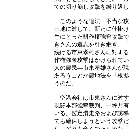
ての切り崩し攻撃を繰り返し
このような違法・不当な攻
土地に対して、新たに仕掛け
手にとった耕作権強奪攻撃で
きさんの遺志を引き継ぎ、「
続ける市東孝雄さんに対する
作権強奪攻撃はかけられてい
人の農民―市東孝雄さんが現
あろうことか農地法を「根拠
うのだ。
空港会社は市東さんに対す
現闘本部強奪裁判、一坪共有
いる。暫定滑走路および誘導
ても確保しようという攻撃だ
ら、どれも全くでたらめな「