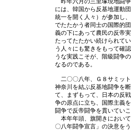
昨年六月の三里塚現地闘争
には、韓国から反基地運動団
統一を開く人々）が参加し、
でたたかう者同士の国際的団
義の下にあって農民の反帝実
たってたたかい続けられてい
う人々にも驚きをもって確認
うな実践こそが、階級闘争の
なるのである。
二〇〇八年、Ｇ８サミット
神奈川を結ぶ反基地闘争を
て、まずもって、日本の反戦
争の原点に立ち、国際主義を
闘争で反帝闘争を貫いていこ
本年年頭、旗開きにおいて
〇八年闘争宣言」の決意をう