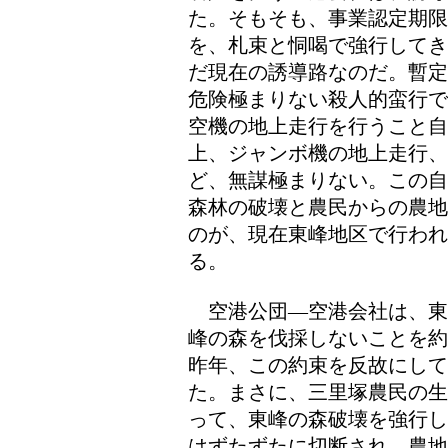
た。そもそも、事業認定期
を、札束と恫喝で強行してき
だ現在の誘導路なのだ。暫定
危険極まりない殺人的蛮行で
空機の地上走行を行うこと自
上、ジャンボ機の地上走行、
ど、無謀極まりない。この自
森林の破壊と農民からの農地
のが、現在東峰地区で行われ
る。
空港公団―空港会社は、東
峰の森を伐採しないことを約
昨年、この約束を反故にし
た。まさに、三里塚農民の生
って、東峰の森破壊を強行し
はずたずたに切断され、農地