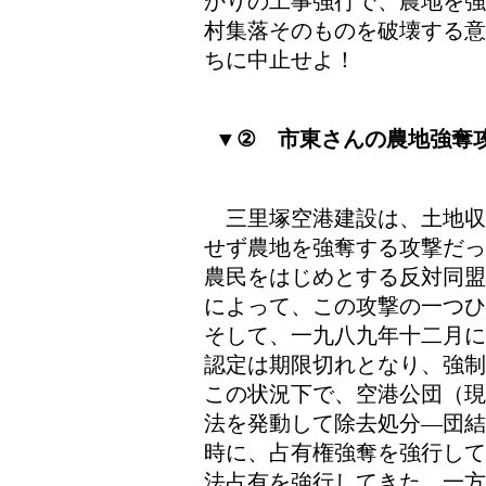
かりの工事強行で、農地を強
村集落そのものを破壊する意
ちに中止せよ！
▼② 市東さんの農地強奪
三里塚空港建設は、土地収
せず農地を強奪する攻撃だっ
農民をはじめとする反対同盟
によって、この攻撃の一つひ
そして、一九八九年十二月に
認定は期限切れとなり、強制
この状況下で、空港公団（現
法を発動して除去処分―団結
時に、占有権強奪を強行して
法占有を強行してきた。一方