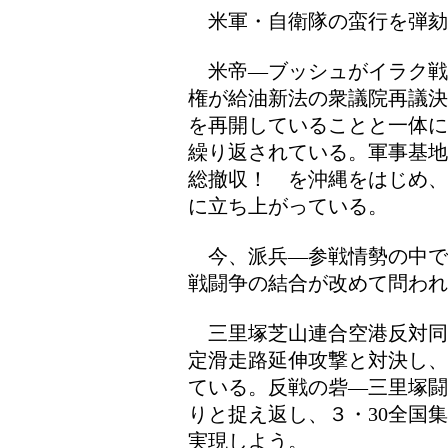
米軍・自衛隊の蛮行を弾劾
米帝―ブッシュがイラク戦
権が給油新法の衆議院再議決
を再開していることと一体に
繰り返されている。軍事基地
総撤収！ を沖縄をはじめ、
に立ち上がっている。
今、派兵―参戦情勢の中で
戦闘争の結合が改めて問われ
三里塚芝山連合空港反対同
定滑走路延伸攻撃と対決し、
ている。反戦の砦―三里塚闘
りと捉え返し、３・30全国
実現しよう。