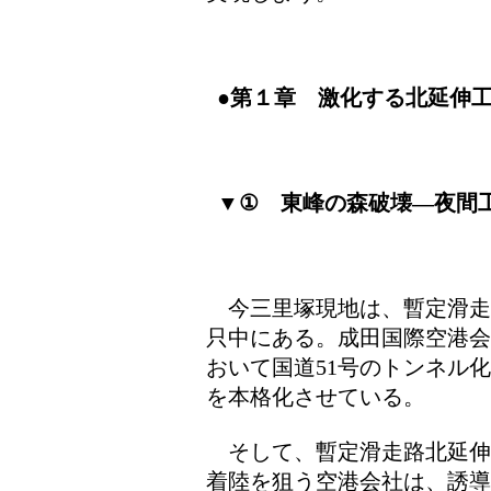
●第１章 激化する北延伸
▼① 東峰の森破壊―夜間
今三里塚現地は、暫定滑走
只中にある。成田国際空港会
おいて国道51号のトンネル
を本格化させている。
そして、暫定滑走路北延伸
着陸を狙う空港会社は、誘