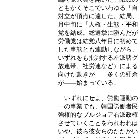
ともかくそこでいわゆる「自
対立が頂点に達した。結局、
月中旬に「人権・生態・平和
党を結成。総選挙に臨んだが
労働党は結党八年目に初めて
した事態とも連動しながら、
いずれをも批判する左派諸グ
放連帯、社労連など）による
向けた動きが――多くの紆余
が――始まっている。
いずれにせよ、労働運動の
一の事業でも、韓国労働者民
強権的なブルジョア右派政権
させていくことをわれわれは
いや、彼ら彼女らのたたか