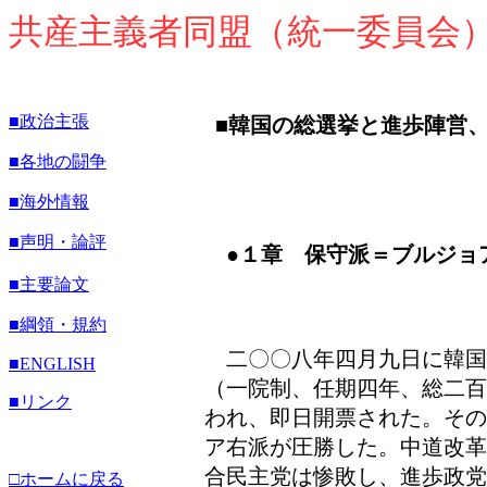
共産主義者同盟（統一委員会
■政治主張
■韓国の総選挙と進歩陣営
■各地の闘争
■海外情報
■声明・論評
●１章 保守派＝ブルジョ
■主要論文
■綱領・規約
二〇〇八年四月九日に韓国
■
ENGLISH
（一院制、任期四年、総二百
■リンク
われ、即日開票された。その
ア右派が圧勝した。中道改革
合民主党は惨敗し、進歩政党
□ホームに戻る