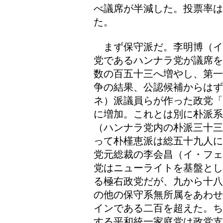
べ議席が半減した。投票率は
た。
まず保守派だ。李明博（イ
党であるハンナラ党が議席を
数の百五十三へ増やし、第一
争の結果、公認候補からはず
ネ）派議員らが作った政党「
に増加。これとは別に朴派系
（ハンナラ党内の朴派三十三
って朴槿恵派は総五十九人に
党元総裁の李会昌（イ・フェ
党はニューライトを基盤とし
る極右政党だが、九から十八
の他の保守系無所属をあわせ
インである二百を超えた。ち
する平和統一家庭党は政党支