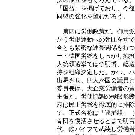
法の成立をもくろんでいる
「国益」を掲げており、今後
同盟の強化を望むだろう。
第四に労働政策だ。御用派
かう労働運動への弾圧をすで
合とも緊密な連帯関係を持
ー・韓国労総をしっかり抱擁
大統領選挙では李明博、総選
持を組織決定した。かつ、ハ
出馬させ、四人が国会議員と
委員長は、大企業労働者の賃
主張だ。労使協調の極限形態
府は民主労総を徹底的に排
て、正式名称は「逮捕組」（
骨団を復活させるとまで明
代、鉄パイプで武装し労働者