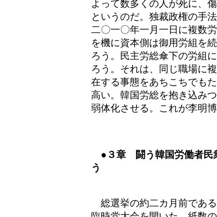
よって数多くの人が死に、傷
というのだ。独裁政権の手法
二〇一〇年一月一日に複数労
を機に資本側は御用労組を続
ろう。民主労総傘下の労組に
ろう。それは、同じ職場に複
在する事態をあちこちでもた
高い。韓国労総を抱き込みつ
弱体化させる。これが李明博
●３章 闘う韓国労働者民
う
総選挙の約二カ月前である
臨時党大会を開いた。紙数の