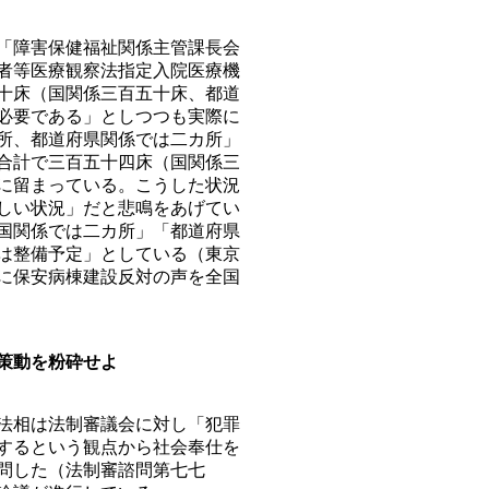
「障害保健福祉関係主管課長会
者等医療観察法指定入院医療機
十床（国関係三百五十床、都道
必要である」としつつも実際に
所、都道府県関係では二カ所」
合計で三百五十四床（国関係三
に留まっている。こうした状況
しい状況」だと悲鳴をあげてい
国関係では二カ所」「都道府県
は整備予定」としている（東京
に保安病棟建設反対の声を全国
策動を粉砕せよ
法相は法制審議会に対し「犯罪
するという観点から社会奉仕を
問した（法制審諮問第七七