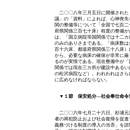
二〇〇八年三月五日に開催された
議」の「資料」によれば、心神喪失
関の整備等について「全国で七百二
府県関係三百七十床）程度の整備が
は、「国立病院等国関係では十二カ
のみのありさまである。「病床数は
百十六床、都道府県関係三十八床）
から、必要な病床の確保が非常に厳
るのが実情である。現在整備中が「
関係では現在三カ所が建設中あるい
の松沢病院など）。われわれはさら
に広めなければならない。
▼１節 保安処分―社会奉仕命令
二〇〇六年七月二十六日、杉浦元
者の再犯防止および社会復帰を促進
義務づける制度の導入の当否」を諮