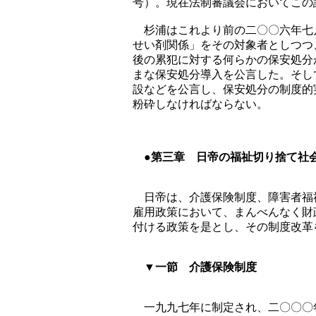
号）。現在法制審議会においてこの
杉浦はこれより前の二〇〇六年七
せい剤関係」をその対象者としつつ
後の累犯に対する何らかの保安処分
まな保安処分導入を公言した。そし
設などを公言し、保安処分の制度的
粉砕しなければならない。
●第三章 日帝の福祉切り捨て社
日帝は、介護保険制度、障害者福
雇用政策において、まんべんなく財
付ける政策を是とし、その制度改革
▼一節 介護保険制度
一九九七年に制定され、二〇〇〇