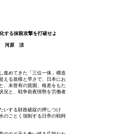
）
激化する抹殺攻撃を打破せよ
河原 涼
し進めてきた「三位一体」構造
超える規模と早さで、日本にお
と、未曾有の貧困、格差をもた
状況と、戦争前夜情勢を労働者
たいする財政破綻の押しつけ
水のごとく強制する日帝の戦時
帝ののど元を食い破る広範なた