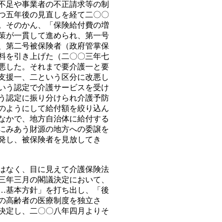
不足や事業者の不正請求等の制
つ五年後の見直しを経て二〇〇
。そのかん、「保険給付費の増
策が一貫して進められ、第一号
、第二号被保険者（政府管掌保
料を引き上げた（二〇〇三年七
悪した。それまで要介護一と要
支援一、二という区分に改悪し
いう認定で介護サービスを受け
う認定に振り分けられ介護予防
のようにして給付額を絞り込ん
なかで、地方自治体に給付する
にみあう財源の地方への委譲を
発し、被保険者を見放してき
はなく、目に見えて介護保険法
三年三月の閣議決定において、
…基本方針」を打ち出し、「後
の高齢者の医療制度を独立さ
決定し、二〇〇八年四月よりそ