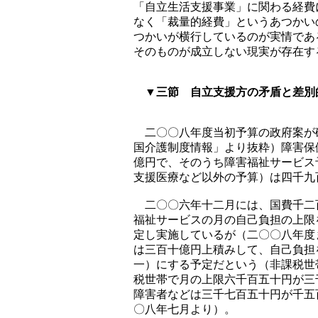
「自立生活支援事業」に関わる経費
なく「裁量的経費」というあつかい
つかいが横行しているのが実情であ
そのものが成立しない現実が存在す
▼三節 自立支援方の矛盾と差別
二〇〇八年度当初予算の政府案が
国介護制度情報」より抜粋）障害保
億円で、そのうち障害福祉サービス
支援医療など以外の予算）は四千九
二〇〇六年十二月には、国費千二
福祉サービスの月の自己負担の上限
定し実施しているが（二〇〇八年度
は三百十億円上積みして、自己負担
一）にする予定だという（非課税世
税世帯で月の上限六千百五十円が三
障害者などは三千七百五十円が千五
〇八年七月より）。