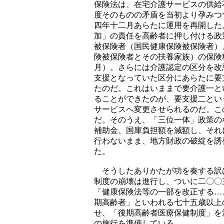
保険法は、在宅介護サービスの供給
度そのものの矛盾を当初より孕みつ
四年十二月あらたに運用を再開した
加」の責任を高齢者に押し付ける政
被保険者（国民健康保険被保険者）
険被保険者とその扶養家族）の保険
月）。さらには介護認定の区分を改
支援となっていた区分にあらたに要
たのだ。これはいままで要介護一と
ることができたのが、要支援二とい
サービスへ変更させられるのだ。こ
だ。そのうえ、「三位一体」政策の
補助金、国庫負担額を減額し、それ
行わないまま、地方財政の破綻を誘
た。
そうしたありかたが功を奏する訳
制度の崩壊は進行し、ついに二〇〇
「健康保険法等の一部を改正する…
期高齢者」といわれる七十五歳以上
せ、「後期高齢者医療保健制度」を
の施行を準備している。