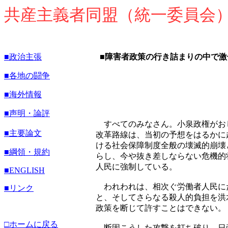
共産主義者同盟（統一委員会
■政治主張
■障害者政策の行き詰まりの中で
■各地の闘争
■海外情報
■声明・論評
すべてのみなさん。小泉政権がお
■主要論文
改革路線は、当初の予想をはるかに
ける社会保障制度全般の壊滅的崩壊
■綱領・規約
らし、今や抜き差しならない危機的
人民に強制している。
■
ENGLISH
われわれは、相次ぐ労働者人民に
■リンク
と、そしてさらなる殺人的負担を洪
政策を断じて許すことはできない。
□ホームに戻る
断固こうした攻撃を打ち破り、日