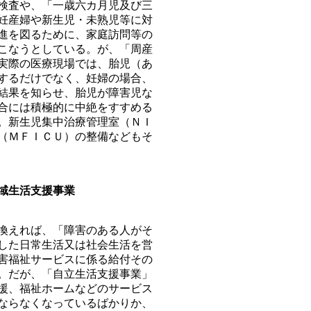
検査や、「一歳六カ月児及び三
妊産婦や新生児・未熟児等に対
進を図るために、家庭訪問等の
こなうとしている。が、「周産
実際の医療現場では、胎児（あ
するだけでなく、妊婦の場合、
結果を知らせ、胎児が障害児な
合には積極的に中絶をすすめる
。新生児集中治療管理室（ＮＩ
（ＭＦＩＣＵ）の整備などもそ
域生活支援事業
換えれば、「障害のある人がそ
した日常生活又は社会生活を営
害福祉サービスに係る給付その
。だが、「自立生活支援事業」
援、福祉ホームなどのサービス
ならなくなっているばかりか、