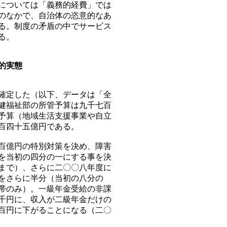
については「義務的経費」では
のなかで、自治体の恣意的なあ
る。制度の矛盾の中でサービス
る。
的実態
確定した（以下、データは「全
健福祉部の所管予算は九千七百
予算（地域生活支援事業や自立
百四十五億円である。
百億円の特別対策を決め、障害
を当初の四分の一にする事を決
まで）、さらに二〇〇八年度に
をさらに半分（当初の八分の
帯のみ）。一級年金受給の非課
千円に、収入が二級年金だけの
百円に下がることになる（二〇