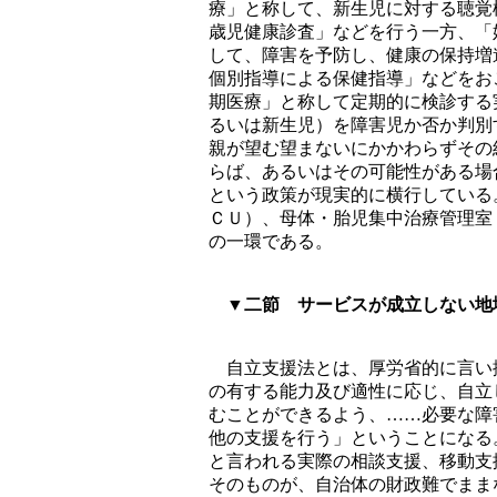
療」と称して、新生児に対する聴覚
歳児健康診査」などを行う一方、「
して、障害を予防し、健康の保持増
個別指導による保健指導」などをお
期医療」と称して定期的に検診する
るいは新生児）を障害児か否か判別
親が望む望まないにかかわらずその
らば、あるいはその可能性がある場
という政策が現実的に横行している
ＣＵ）、母体・胎児集中治療管理室
の一環である。
▼二節 サービスが成立しない地
自立支援法とは、厚労省的に言い
の有する能力及び適性に応じ、自立
むことができるよう、……必要な障
他の支援を行う」ということになる
と言われる実際の相談支援、移動支
そのものが、自治体の財政難でまま