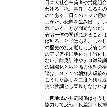
日本人社会主義者や労働組合
わゆる「亀戸事件」なるもの
のである。日本のアジア侵略
しがたい悲劇を生み出し、い
れていることが問題なのだ。
表裏一体の関係にあることは
ば判ることではある。しかし
の歴史の捉え返しも反省もな
のアジア植民地化を正当化し
ない。防災訓練やテロ対策訓
の組織化と戦争協力体制の構
達は、９・１の朝鮮人虐殺の
こうした誤りを二度と繰り返
史の教訓とし実践しなければ
四地域の共闘関係はそうし
協力して反戦・反差別・反排