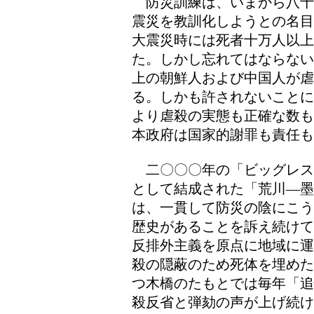
防災訓練は、いまから八十
震災を教訓化しようとの名目
大震災時には死者十万人以上
た。しかし忘れてはならない
上の朝鮮人および中国人が
る。しかも許されないことに
より虐殺の実態も正確な数も
本政府は国家的謝罪も責任も
二〇〇〇年の「ビッグレス
として結成された「荒川―墨
は、一貫して防災の陰にこう
歴史があることを訴え続けて
反排外主義を原点に地域に運
殺の隠蔽のため死体を埋めた
つ木橋のたもとでは毎年「追
殺反省と弾劾の声が上げ続け