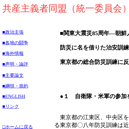
共産主義者同盟（統一委員会
■政治主張
■関東大震災85周年―朝
■各地の闘争
防災に名を借りた治安訓練
■海外情報
東京都の総合防災訓練に反
■声明・論評
■主要論文
■綱領・規約
●
１ 自衛隊・米軍の参加
■ENGLISH
■リンク
東京都の江東区、中央区を
る東京都〇八年防災訓練は近
□ホームに戻る