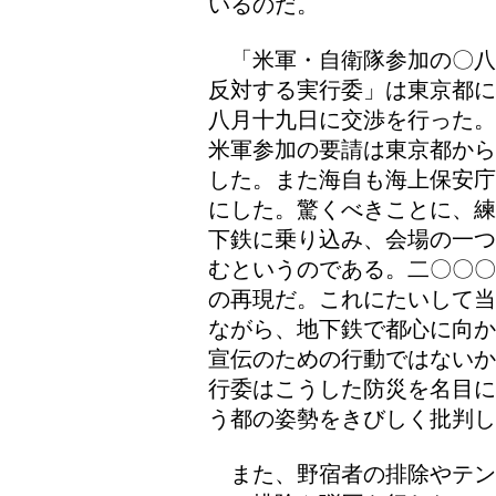
いるのだ。
「米軍・自衛隊参加の〇八
反対する実行委」は東京都に
八月十九日に交渉を行った。
米軍参加の要請は東京都から
した。また海自も海上保安庁
にした。驚くべきことに、練
下鉄に乗り込み、会場の一つ
むというのである。二〇〇〇
の再現だ。これにたいして当
ながら、地下鉄で都心に向か
宣伝のための行動ではないか
行委はこうした防災を名目に
う都の姿勢をきびしく批判し
また、野宿者の排除やテン