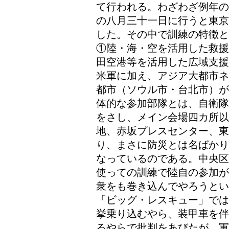
て行われる。わざわざ例年の
の八月三十一日に行うと東京
した。その中で訓練の特徴と
①陸・海・空を活用した救援
田空港等を活用した広域支援
米軍に加え、アジア大都市ネ
都市（ソウル市・台北市）が
体的な参加部隊とは、自衛隊
をさし、メイン会場四カ所
地、赤坂プレスセンター、
り、まさに防災とは名ばかり
なっているのである。中央区
使っての訓練で陸自の参加が
衆をも巻き込んでやろうと
「ビッグ・レスキュー」では
挙乗り込むやら、装甲車を伴
るやらで批判をあびたが、軍