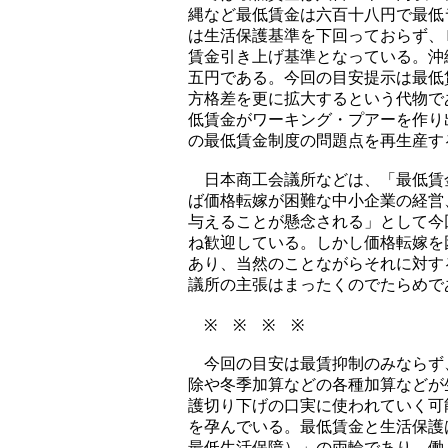
縄など最低賃金は六百十八円で最低
は生活保護基準を下回っておらず、
賃金引き上げ基準となっている。沖
五円である。今回の目安提示は最低
方格差を更に拡大するという代物で
低賃金がワーキング・プアーを作り
の最低賃金制度の問題点を再生産す
日本商工会議所などは、「最低賃
ば価格転嫁が困難な中小企業の経営
与えることが懸念される」として今
ね歓迎している。しかし価格転嫁を
あり、当然のことながらそれに対す
議所の主張はまったくのでたらめで
※ ※ ※ ※
今回の目安は最賃抑制のみならず
除や冬季加算などの各種加算などが
護切り下げの口実に使われていく可
を孕んでいる。最低賃金と生活保護
最低生活保障）」の両輪であり、働