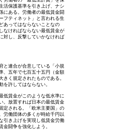
生活保護基準を引き上げ、ナシ
係にある。労働者の最低賃金闘
ーフティネット」と言われる生
どあってはならないことなの
しなければならない最低賃金が
に対し、反撃していかなければ
府と連合が合意している「小規
準、五年で七百五十五円（金額
大きく規定されたものである。
動を許してはならない。
最低賃金がこのような低水準に
い。放置すれば日本の最低賃金
固定される。「欧米主要国」の
。労働団体の多くが時給千円以
な引き上げを実現し低賃金労働
賃金闘争を強化しよう。