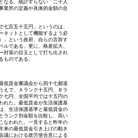
となる、統計すらない「二十人
事業所の定義や具体的金額の合
で七百五十五円」というのは、
ーネットとして機能するよう必
）」という政府、自らの言辞す
ベルである。更に、格差拡大、
ー対策の目玉として打ち出され
るものである。
最低賃金審議会から四十七都道
うえで、Ａランク十五円、Ｂラ
ク七円、全国平均では十五円の
われた。最低賃金が生活保護基
は、生活保護基準と最低賃金の
とランク別金額を比較し、高い
こなわれた。一見すると昨年の
年来の最低賃金引き上げの動き
会議における政労使合意による