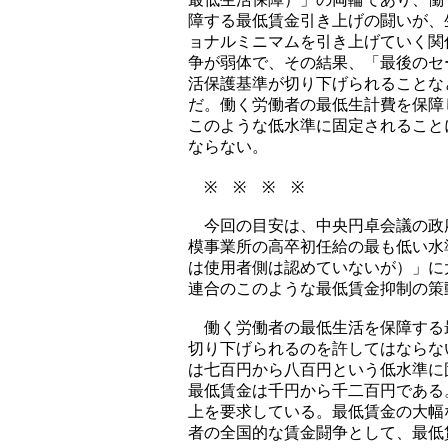
障する最低賃金引き上げの闘いが、
ョナルミニマムを引き上げていく関
争が弱体で、その結果、「最後のセ
活保護基準が切り下げられることな
だ。働く労働者の最低生計費を保障
このような低水準に固定されること
ならない。
※ ※ ※ ※
今回の目安は、中央円卓会議の政
模事業所の高卒初任給の最も低い水
は使用者側は認めていないが）」に
連合のこのような最低賃金抑制の策
働く労働者の最低生活を保障する
切り下げられるのを許してはならな
は七百円から八百円という低水準に
最低賃金は千円から千二百円である
上を要求している。最低賃金の大幅
者の全国的な賃金闘争として、最低