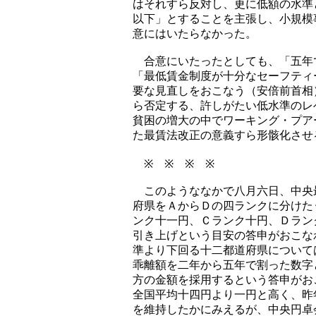
はそれすら反対し、更に低額の水準
以下」とすることを主張し、小規模
意にはいたらなかった。
合意にいたったとしても、「五年
「最低賃金制度が十分なセーフティ
要な見直しをおこなう（安倍前首相
ら否定する、許しがたい低水準のレ
貧困の増大の中でワーキング・プア
た最賃法改正の意義すら形骸化させ
※ ※ ※ ※
このようななかで八月六日、中央
府県をＡからＤの四ランクに分けた
ンク十一円、Ｃランク十円、Ｄラン
引き上げという目安の答申がおこな
準より下回る十二都道府県について
乖離額を二年から五年で割った数字
方の金額を採用するという答申がお
全国平均十四円より一円と高く、昨
を維持したかにみえるが、中央円卓