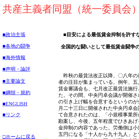
共産主義者同盟（統一委員会
■政治主張
■目安による最低賃金抑制を許す
■各地の闘争
全国的な闘いとして最低賃金闘争
■海外情報
■声明・論評
昨秋の最賃法改正以降、〇八年の
■主要論文
者の注目が集まっている。例年、五
賃金審議会も、七月改正最賃法施行
■綱領・規約
た。その間、中央円卓会議が開催さ
の引き上げ幅を合意するというのが
■ENGLISH
月二十三日に開催された中央円卓会
■リンク
て合意されたのは、「小規模事業所
勘案し、今後、五年程度でひきあげ
金抑制の内容であった。労働側は小
五円になる「十人から九十九人」と
□ホームに戻る