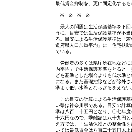
最低賃金抑制を、更に固定化するも
※ ※ ※ ※
最大の問題は生活保護基準を下回
うに、目安では生活保護基準が不当
る。目安による生活保護基準は「若
道府県人口加重平均」に「住宅扶助
ている。
労働者の多くは県庁所在地などに
内平均」で生活保護基準をとると、
どを基準とした場合よりも低水準と
になる。また基礎控除などが除外さ
準より低い水準とならざるをえない
この目安の計算による生活保護基
い県は神奈川県である。目安の計算
準は八百二十五円となり、〇七年度
十六円なので、乖離額は八十九円と
え方では、「生活保護との整合性を
いては最低賃金は八百二十五円以上