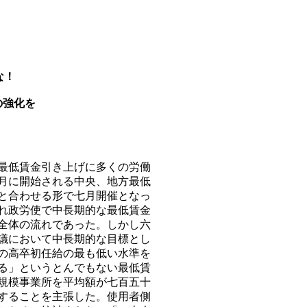
）
な！
の強化を
最低賃金引き上げに多くの労働
月に開始される中央、地方最低
と合わせる形で七月開催となっ
れ政労使で中長期的な最低賃金
全体の流れであった。しかし六
議において中長期的な目標とし
の高卒初任給の最も低い水準を
る」というとんでもない最低賃
規模事業所を平均額が七百五十
することを主張した。使用者側