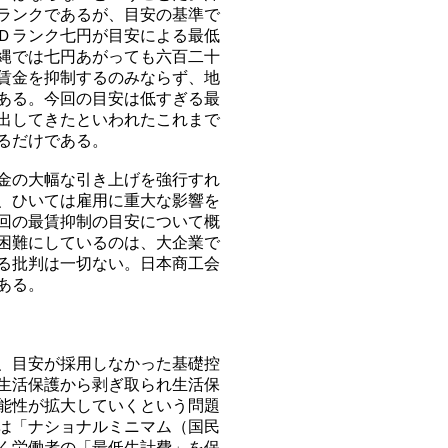
ランクであるが、目安の基準で
Ｄランク七円が目安による最低
縄では七円あがっても六百二十
賃金を抑制するのみならず、地
ある。今回の目安は低すぎる最
出してきたといわれたこれまで
るだけである。
金の大幅な引き上げを強行すれ
、ひいては雇用に重大な影響を
回の最賃抑制の目安について概
困難にしているのは、大企業で
る批判は一切ない。日本商工会
ある。
、目安が採用しなかった基礎控
生活保護から剥ぎ取られ生活保
能性が拡大していくという問題
は「ナショナルミニマム（国民
く労働者の「最低生計費」を保