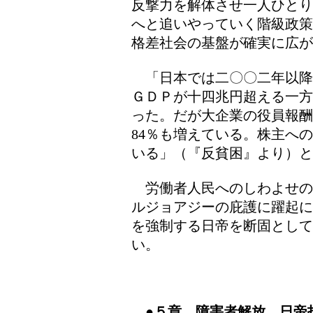
反撃力を解体させ一人ひとり
へと追いやっていく階級政策
格差社会の基盤が確実に広が
「日本では二〇〇二年以降
ＧＤＰが十四兆円超える一方
った。だが大企業の役員報
84％も増えている。株主へ
いる」（『反貧困』より）と
労働者人民へのしわよせの
ルジョアジーの庇護に躍起に
を強制する日帝を断固とし
い。
●
５章 障害者解放―日帝