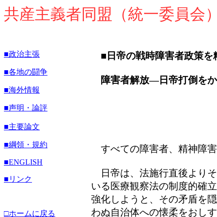
共産主義者同盟（統一委員会
■政治主張
■日帝の戦時障害者政策を
■各地の闘争
障害者解放―日帝打倒
■海外情報
■声明・論評
■主要論文
■綱領・規約
すべての障害者、精神障害
■ENGLISH
日帝は、法施行直後よりそ
■リンク
いる医療観察法の制度的確立
強化しようと、その矛盾を隠
わぬ自治体への懐柔をおしす
□ホームに戻る