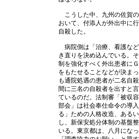
こうした中、九州の佐賀の
おいて、付添人が外出中に行
自殺した。
病院側は「治療、看護など
き直りを決め込んでいる。そ
制を強化すべく外出患者にＧ
をもたせることなどが決まっ
も通院処遇の患者が二名自殺
間に三名の自殺者を出すと言
ているのだ。法制審「被収容
部会」は社会奉仕命令の導
る」ための人格改造、あるい
し、新保安処分体制の基盤整
いる。東京都は、八月になっ